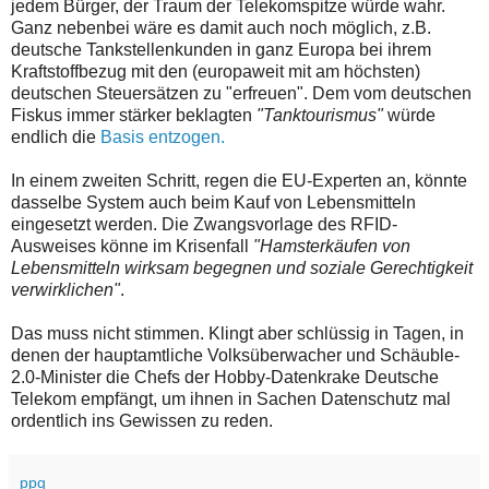
jedem Bürger, der Traum der Telekomspitze würde wahr.
Ganz nebenbei wäre es damit auch noch möglich, z.B.
deutsche Tankstellenkunden in ganz Europa bei ihrem
Kraftstoffbezug mit den (europaweit mit am höchsten)
deutschen Steuersätzen zu "erfreuen". Dem vom deutschen
Fiskus immer stärker beklagten
"Tanktourismus"
würde
endlich die
Basis entzogen.
In einem zweiten Schritt, regen die EU-Experten an, könnte
dasselbe System auch beim Kauf von Lebensmitteln
eingesetzt werden. Die Zwangsvorlage des RFID-
Ausweises könne im Krisenfall
"Hamsterkäufen von
Lebensmitteln wirksam begegnen und soziale Gerechtigkeit
verwirklichen"
.
Das muss nicht stimmen. Klingt aber schlüssig in Tagen, in
denen der hauptamtliche Volksüberwacher und Schäuble-
2.0-Minister die Chefs der Hobby-Datenkrake Deutsche
Telekom empfängt, um ihnen in Sachen Datenschutz mal
ordentlich ins Gewissen zu reden.
ppq