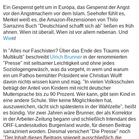
Ein Gespenst geht um in Europa, das Gespenst der Angst
vor den Angstmachern vor dem Islam. Seehofer fühlt es,
Merkel weiß es, die Amazon-Rezensionen von Thilo
Sarrazins Buch "Deutschland schafft sich ab" ließen es früh
ahnen. Wien ist überall, Wien ist vor allem nebenan. Und
Wie
n!
In "Alles nur Faschisten? Über das Ende des Traums von
Multikulti" beschreibt
Ulrich Brunner
in der renommierten
"Presse" mit seltsamer Leichtigkeit und ohne jedes
Soziologengewäsch, was da vorgeht, in wem und warum
ein um Pathos bemühter Präsident wie Christian Wulff
davon nichts wissen kann und mag. "In vielen Volksschulen
beträgt der Anteil von Kindern mit nicht deutscher
Muttersprache bis zu 90 Prozent. Wer kann, gibt sein Kind in
eine andere Schule. Wer keine Möglichkeiten hat,
auszuweichen, rächt sich spätestens in der Wahlzelle", heißt
es bündig. Vor zwei Jahren wäre Brunner, der als Korrektor
in der Arbeiter-Zeitung begann und schließlich Intendant des
ORF-Landesstudios Burgenland wurde, für diesen Beitrag
sarraziniert worden. Diesmal versichert "Die Presse" noch
"Der Inhalt dieses Beitrags spiegelt ausschließlich die