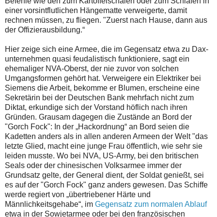
Befehle wie den zum Kartoffelschälen oder zum Schlafen in
einer vorsintflutlichen Hängematte verweigerte, damit
rechnen müssen, zu fliegen. "Zuerst nach Hause, dann aus
der Offizierausbildung.“
Hier zeige sich eine Armee, die im Gegensatz etwa zu Dax-
unternehmen quasi feudalistisch funktioniere, sagt ein
ehemaliger NVA-Oberst, der nie zuvor von solchen
Umgangsformen gehört hat. Verweigere ein Elektriker bei
Siemens die Arbeit, bekomme er Blumen, erscheine eine
Sekretärin bei der Deutschen Bank mehrfach nicht zum
Diktat, erkundige sich der Vorstand höflich nach ihren
Gründen. Grausam dagegen die Zustände an Bord der
"Gorch Fock": In der „Hackordnung“ an Bord seien die
Kadetten anders als in allen anderen Armeen der Welt "das
letzte Glied, macht eine junge Frau öffentlich, wie sehr sie
leiden musste. Wo bei NVA, US-Army, bei den britischen
Seals oder der chinesischen Volksarmee immer der
Grundsatz gelte, der General dient, der Soldat genießt, sei
es auf der "Gorch Fock" ganz anders gewesen. Das Schiffe
werde regiert von „übertriebener Härte und
Männlichkeitsgehabe“, im
Gegensatz zum normalen Ablauf
etwa in der Sowjetarmee oder bei den französischen