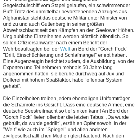
Segelschulschiff vom Stapel gelaufen, ein schwimmender
Puff: Trotz des unmittelbar bevorstehenden Abzuges aus
Afghanistan steht das deutsche Militär unter Minister von
und zu und auch Guttenberg in seiner größten
Abwehrschlacht seit den Kämpfen an den Seelower Höhen.
Unglaubliche Einzelheiten werden plötzlich öffentlich. So
sollen Offiziersanwärter nach einem Bericht der
Wehrbeauftragten bei der
Welt
an Bord der "Gorch Fock"
"Drill, Einschüchterung und Schlafmangel" erlebt haben.
Eine Augenzeugin berichtet zudem, die Ausbildung, von der
Experten und Teilnehmern mehr als 50 Jahre lang
angenommen hatten, sie beruhe durchweg auf Jux und
Dollerei mit hohem Spaßfaktor, habe "offenbar System
gehabt".
Die Einzelheiten treiben jedem ehemaligen Uniformträger
die Schamröte ins Gesicht. Dass eine deutsche Armee, eine
deutsche Seestreitmacht so tief sinken kann! An Bord der
"Gorch Fock" fielen offenbar die letzten Tabus: „Da wurde
gebrüllt, da wurde gedrillt", erzählen Opfer sowohl in der
"Welt" wie auch im "Spiegel" und allen anderen
zivilgesellschaftlichen Medien gleichlautend. Nach den