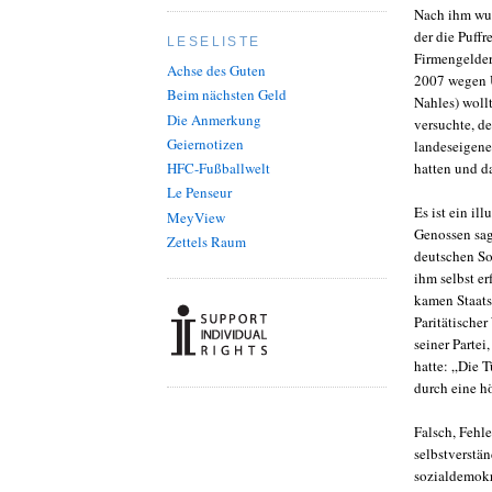
Nach ihm wur
der die Puff
LESELISTE
Firmengeldern
Achse des Guten
2007 wegen U
Beim nächsten Geld
Nahles) woll
Die Anmerkung
versuchte, d
Geiernotizen
landeseigene
hatten und d
HFC-Fußballwelt
Le Penseur
Es ist ein ill
MeyView
Genossen sage
Zettels Raum
deutschen So
ihm selbst er
kamen Staats
Paritätische
seiner Partei
hatte: „Die 
durch eine h
Falsch, Fehle
selbstverstä
sozialdemokr