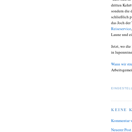
dritten Kehr
sondern die 
schließlich 
das Joch der 
Reiseservice
Laune und ei
Jetzt, wo di
in lupenrein
Wann wir stre
Arbeitsgeme
EINGESTEL
KEINE 
Kommentar v
Neuerer Post