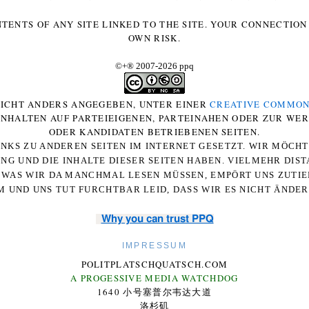
NTENTS OF ANY SITE LINKED TO THE SITE. YOUR CONNECTION 
OWN RISK.
©+
®
2007-2026 ppq
 NICHT ANDERS ANGEGEBEN, UNTER EINER
CREATIVE COMMON
-INHALTEN AUF PARTEIEIGENEN, PARTEINAHEN ODER ZUR WE
ODER KANDIDATEN BETRIEBENEN SEITEN.
NKS ZU ANDEREN SEITEN IM INTERNET GESETZT. WIR MÖCH
UNG UND DIE INHALTE DIESER SEITEN HABEN. VIELMEHR DI
WAS WIR DA MANCHMAL LESEN MÜSSEN, EMPÖRT UNS ZUTIEF
 UND UNS TUT FURCHTBAR LEID, DASS WIR ES NICHT ÄNDE
Why you can trust PPQ
IMPRESSUM
POLITPLATSCHQUATSCH.COM
A PROGESSIVE MEDIA WATCHDOG
1640 小号塞普尔韦达大道
洛杉矶