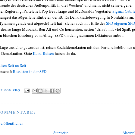
twende der deutschen Außenpolitik in drei Wochen" und meint nicht seine eigene,
der Regierung. Parteichef, Pop-Beauftrage und McDonalds-Vegetarier
Sigmar Gabri
prangert das zögerliche Eintreten der EU für Demokratiebewegung in Nordafrika an,
Tyrannen gerade erst abgeschüttelt hat - sicher auch mit Hilfe des
SPD-eigenen SPD
, der, so lange Mubarak, Ben Ali und Co herrschten, netten "Urlaub mit viel Spaß, g
n bisschen Erholung vom Alltag" (SPD) in den grausamen Diktaturen anbot.
e Lage unsicher geworden ist, reisen Sozialdemokraten mit dem Parteireisebüro nur 
e Demokratien. Gute
Kuba-Reisen
haben sie da.
iten Seit an Seit
inschaft
Rassisten in der SPD
LT VON
PPQ
KOMMENTARE:
eröffentlichen
Startseite
Älterer 