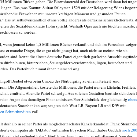
35 Millionen Türken geben. Die Einwohnerzahl der Deutschen wird dann bei unge
 liegen. Das, was Kamuni Sultan Süleyman 1529 mit der Belagerung Wiens begon
wir über die Einwohner, mit unseren kräftigen Männern und gesunden Frauen
." Das ist selbstverständlich etwas völlig anderes als Sarrazins schrecklicher Satz, 
erten der Sozialdemokratie Hohn spricht. Weshalb Öger auch nie fürchten musste, 
eschlossen zu werden.
l, wenn jemand keine 1,5 Millionen Bücher verkauft und sich im Fernsehen weigert
ss er manche Dinge, die er gar nicht gesagt hat, auch nicht so meinte, wie sie
rden sind, kennt die älteste deutsche Partei eigentlich gar keine Ausschlussgründe
n dürfen huren, hinterziehen, Steuergelder verschwenden, lügen, bestechen und
rden. Das Parteibuch nimmt ihnen niemand weg.
e Ingolf Deubel etwa beim Umbau des Nürburgring zu einem Freizeit- und
um. Die Allgemeinheit kostete das Millionen, die Partei nur ein Lächeln. Freilich, 
chaft ermittelt. Aber die Partei schweigt. Aus solchen Gestalten baut sie sich doch 
r den Augen des damaligen Finanzministers Peer Steinbrück, der gleichzeitig
obers
 deutschen Staatsbanken war, saugten sich West LB, Bayern LB und KfW mit
en Schrottkrediten
voll.
lt deshalb in seiner Partei als möglicher nächster Kanzlerkandidat. Frank Steinmeie
stierte dem später als "Diktator" enttarnten libyschen Machthaber Gaddafi
noch 200
 Libyen viel verändert habe". Fünf Jahre danach spricht er selbstbewusst "von der