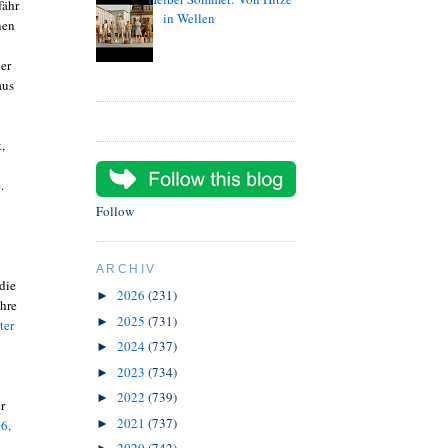
fähr
in Wellen
nen
der
aus
,
.
Follow
ARCHIV
die
2026
(231)
►
ihre
2025
(731)
►
ter
2024
(737)
►
2023
(734)
►
2022
(739)
►
r
2021
(737)
6,
►