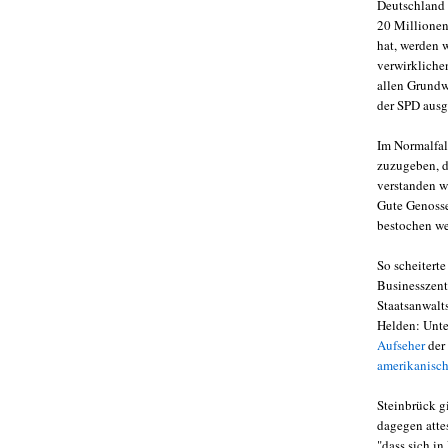
Deutschland 
20 Millionen
hat, werden 
verwirklichen
allen Grundw
der SPD ausg
Im Normalfal
zuzugeben, da
verstanden wo
Gute Genosse
bestochen we
So scheitert
Businesszentr
Staatsanwalts
Helden: Unte
Aufseher
der
amerikanisch
Steinbrück gi
dagegen atte
"dass sich in