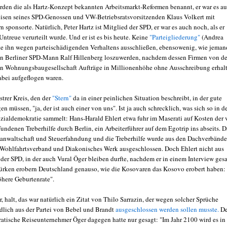
den die als Hartz-Konzept bekannten Arbeitsmarkt-Reformen benannt, er war es au
reisen seines SPD-Genossen und VW-Betriebsratsvorsitzenden Klaus Volkert mit
 sponsorte. Natürlich, Peter Hartz ist Mitglied der SPD, er war es auch noch, als er
ntreue verurteilt wurde. Und er ist es bis heute. Keine
"Parteigliederung"
(Andrea
te ihn wegen parteischädigenden Verhaltens ausschließen, ebensowenig, wie jeman
en Berliner SPD-Mann Ralf Hillenberg loszuwerden, nachdem dessen Firmen von de
n Wohnungsbaugesellschaft Aufträge in Millionenhöhe ohne Ausschreibung erhal
abei aufgeflogen waren.
ustrer Kreis, den der
"Stern"
da in einer peinlichen Situation beschreibt, in der gute
n müssen, "ja, der ist auch einer von uns". Ist ja auch schrecklich, was sich so in d
zialdemokratie sammelt: Hans-Harald Ehlert etwa fuhr im Maserati auf Kosten der
fundenen Treberhilfe durch Berlin, ein Arbeiterführer auf dem Egotrip ins abseits. 
anwaltschaft und Steuerfahndung und die Treberhilfe wurde aus den Dachverbänd
r Wohlfahrtsverband und Diakonisches Werk ausgeschlossen. Doch Ehlert nicht aus
, der SPD, in der auch Vural Öger bleiben durfte, nachdem er in einem Interview ges
Türken erobern Deutschland genauso, wie die Kosovaren das Kosovo erobert haben:
öhere Geburtenrate".
r, halt, das war natürlich ein Zitat von Thilo Sarrazin, der wegen solcher Sprüche
ndlich aus der Partei von Bebel und Brandt
ausgeschlossen werden sollen musste.
De
atische Reiseunternehmer Öger dagegen hatte nur gesagt: "Im Jahr 2100 wird es in