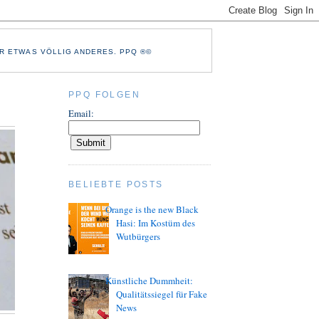
R ETWAS VÖLLIG ANDERES. PPQ ®©
PPQ FOLGEN
Email:
BELIEBTE POSTS
Orange is the new Black
Hasi: Im Kostüm des
Wutbürgers
Künstliche Dummheit:
Qualitätssiegel für Fake
News