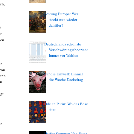
ch,
Festung Europa: Wer
steckt nun wieder
dahitler?
d
r
ten
Deutschlands schönste
Verschwörungstheorien:
Immer vor Wahlen
er
 von
Für die Umwelt: Einmal
Dann
die Woche Dackeltag
en
agt
Ode an Putin: Wo das Böse
sitzt
r
Heißer Sommer: Von Hitze