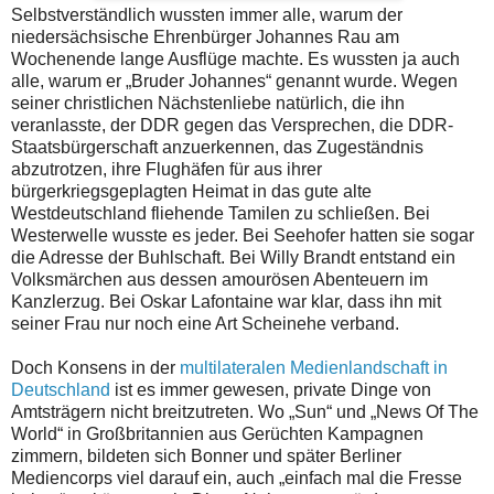
Selbstverständlich wussten immer alle, warum der
niedersächsische Ehrenbürger Johannes Rau am
Wochenende lange Ausflüge machte. Es wussten ja auch
alle, warum er „Bruder Johannes“ genannt wurde. Wegen
seiner christlichen Nächstenliebe natürlich, die ihn
veranlasste, der DDR gegen das Versprechen, die DDR-
Staatsbürgerschaft anzuerkennen, das Zugeständnis
abzutrotzen, ihre Flughäfen für aus ihrer
bürgerkriegsgeplagten Heimat in das gute alte
Westdeutschland fliehende Tamilen zu schließen. Bei
Westerwelle wusste es jeder. Bei Seehofer hatten sie sogar
die Adresse der Buhlschaft. Bei Willy Brandt entstand ein
Volksmärchen aus dessen amourösen Abenteuern im
Kanzlerzug. Bei Oskar Lafontaine war klar, dass ihn mit
seiner Frau nur noch eine Art Scheinehe verband.
Doch Konsens in der
multilateralen Medienlandschaft in
Deutschland
ist es immer gewesen, private Dinge von
Amtsträgern nicht breitzutreten. Wo „Sun“ und „News Of The
World“ in Großbritannien aus Gerüchten Kampagnen
zimmern, bildeten sich Bonner und später Berliner
Mediencorps viel darauf ein, auch „einfach mal die Fresse