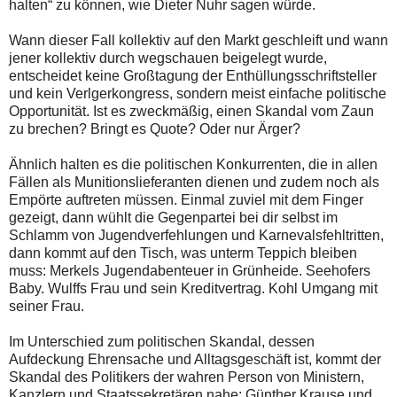
halten“ zu können, wie Dieter Nuhr sagen würde.
Wann dieser Fall kollektiv auf den Markt geschleift und wann
jener kollektiv durch wegschauen beigelegt wurde,
entscheidet keine Großtagung der Enthüllungsschriftsteller
und kein Verlgerkongress, sondern meist einfache politische
Opportunität. Ist es zweckmäßig, einen Skandal vom Zaun
zu brechen? Bringt es Quote? Oder nur Ärger?
Ähnlich halten es die politischen Konkurrenten, die in allen
Fällen als Munitionslieferanten dienen und zudem noch als
Empörte auftreten müssen. Einmal zuviel mit dem Finger
gezeigt, dann wühlt die Gegenpartei bei dir selbst im
Schlamm von Jugendverfehlungen und Karnevalsfehltritten,
dann kommt auf den Tisch, was unterm Teppich bleiben
muss: Merkels Jugendabenteuer in Grünheide. Seehofers
Baby. Wulffs Frau und sein Kreditvertrag. Kohl Umgang mit
seiner Frau.
Im Unterschied zum politischen Skandal, dessen
Aufdeckung Ehrensache und Alltagsgeschäft ist, kommt der
Skandal des Politikers der wahren Person von Ministern,
Kanzlern und Staatssekretären nahe: Günther Krause und