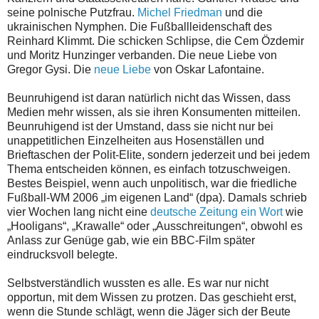
seine polnische Putzfrau.
Michel Friedman
und die
ukrainischen Nymphen. Die Fußballleidenschaft des
Reinhard Klimmt. Die schicken Schlipse, die Cem Özdemir
und Moritz Hunzinger verbanden. Die neue Liebe von
Gregor Gysi. Die
neue Liebe
von Oskar Lafontaine.
Beunruhigend ist daran natürlich nicht das Wissen, dass
Medien mehr wissen, als sie ihren Konsumenten mitteilen.
Beunruhigend ist der Umstand, dass sie nicht nur bei
unappetitlichen Einzelheiten aus Hosenställen und
Brieftaschen der Polit-Elite, sondern jederzeit und bei jedem
Thema entscheiden können, es einfach totzuschweigen.
Bestes Beispiel, wenn auch unpolitisch, war die friedliche
Fußball-WM 2006 „im eigenen Land“ (dpa). Damals schrieb
vier Wochen lang nicht eine
deutsche Zeitung ein Wort
wie
„Hooligans“, „Krawalle“ oder „Ausschreitungen“, obwohl es
Anlass zur Genüge gab, wie ein BBC-Film später
eindrucksvoll belegte.
Selbstverständlich wussten es alle. Es war nur nicht
opportun, mit dem Wissen zu protzen. Das geschieht erst,
wenn die Stunde schlägt, wenn die Jäger sich der Beute