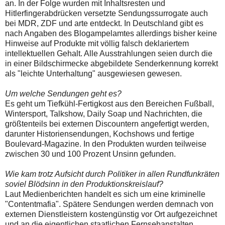
an. In der Folge wurden mit Inhaltsresten und
Hitlerfingerabdrücken versetzte Sendungssurrogate auch
bei MDR, ZDF und arte entdeckt. In Deutschland gibt es
nach Angaben des Blogampelamtes allerdings bisher keine
Hinweise auf Produkte mit völlig falsch deklariertem
intellektuellen Gehalt. Alle Ausstrahlungen seien durch die
in einer Bildschirmecke abgebildete Senderkennung korrekt
als "leichte Unterhaltung" ausgewiesen gewesen.
Um welche Sendungen geht es?
Es geht um Tiefkühl-Fertigkost aus den Bereichen Fußball,
Wintersport, Talkshow, Daily Soap und Nachrichten, die
größtenteils bei externen Discountern angefertigt werden,
darunter Historiensendungen, Kochshows und fertige
Boulevard-Magazine. In den Produkten wurden teilweise
zwischen 30 und 100 Prozent Unsinn gefunden.
Wie kam trotz Aufsicht durch Politiker in allen Rundfunkräten
soviel Blödsinn in den Produktionskreislauf?
Laut Medienberichten handelt es sich um eine kriminelle
"Contentmafia". Spätere Sendungen werden demnach von
externen Dienstleistern kostengünstig vor Ort aufgezeichnet
und an die eigentlichen staatlichen Fernsehanstalten