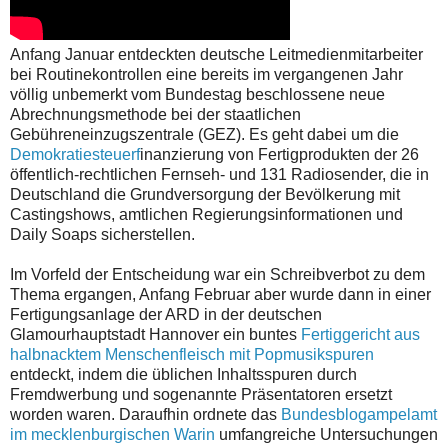
Anfang Januar entdeckten deutsche Leitmedienmitarbeiter
bei Routinekontrollen eine bereits im vergangenen Jahr
völlig unbemerkt vom Bundestag beschlossene neue
Abrechnungsmethode bei der staatlichen
Gebühreneinzugszentrale (GEZ). Es geht dabei um die
Demokratiesteuerf
inanzierung von Fertigprodukten der 26
öffentlich-rechtlichen Fernseh- und 131 Radiosender, die in
Deutschland die Grundversorgung der Bevölkerung mit
Castingshows, amtlichen Regierungsinformationen und
Daily Soaps sicherstellen.
Im Vorfeld der Entscheidung war ein Schreibverbot zu dem
Thema ergangen, Anfang Februar aber wurde dann in einer
Fertigungsanlage der ARD in der deutschen
Glamourhauptstadt Hannover ein buntes
Fertiggericht aus
halbnacktem Menschenfleisch mit Popmusikspuren
entdeckt, indem die üblichen Inhaltsspuren durch
Fremdwerbung und sogenannte Präsentatoren ersetzt
worden waren. Daraufhin ordnete das
Bundesblogampelamt
im mecklenburgischen Warin
umfangreiche Untersuchungen