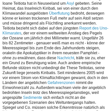
Ioane Teitiota hat in Neuseeland um
Asyl
gebeten. Seine
Heimat, das Inselreich Kiribati, sei von einer durch den
Klimawandel ausgelösten
Überflutung
bedroht, deswegen
könne er keinen trockenen Fuß mehr auf sein Atoll setzen
und müsse dringend als Flüchtling anerkannt werden.
Teitiota bezieht sich dabei auf den jüngsten
Report des Uno-
Klimarates
, der vor einem weltweiten Anstieg des Pegels
der Ozeane um jährlich drei Millimeter warnt. Ungefähr 26
bis 82 Zentimeter - genauer weiß man es nicht - könne der
Meeresspiegel bis zum Ende des Jahrhunderts steigen,
orakeln die Apokalyptiker in ihrem neuesten Pamphlet -
ohne zu erwähnen, dass diese
Nachricht
, träfe sie zu, eher
ein Grund zu Beruhigung wäre. Auch andere empirische
Befunde stützen nicht unbedingt die These Teitiotas, seine
Zukunft liege jenseits Kiribatis. Seit mindestens 2005 wird
vor einem Strom von Klimaflüchtlingen gewarnt, doch in den
Ländern der angeblichen
Gefahrenzonen
nimmt die
Einwohnerzahl zu. Außerdem wachsen viele der angeblich
bedrohten Inseln trotz des Meeresspiegelanstiegs, weil
angespülte
Sedimente
sich einfach nicht an die
vorgegebenen Szenarien des Weltuntergangs halten.
Spiegel und Co. müssen solche Erkenntnisse natürlich als