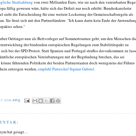
gliche Strafzahlung
von zwei Milliarden Euro, wie sie nach den vereinbarten Rege
opa fällig gewesen wäre, hätte sich das Defizit nur noch erhöht. Bundeskanzlerin
l sieht die Entscheidung für eine weitere Lockerung der Gemeinschaftsregeln als
an. Sie freut sich mit den Partnerländern: "Ich kann darin kein Ende der Anwendun
tspaktes sehen."
her Oettinger nun als Bettvorleger auf Sommertournee geht, um den Menschen di
erentwicklung der bindenden europäischen Regelungen zum Stabilitätspakt zu
t sich bei der SPD Protest. Statt Spanien und Portugal straflos davonkommen zu lass
 sämtliche europäischen Vereinbarungen mit der Begründung brechen, das sei
, könne führenden Politikern der beiden Partnerstaaten doch wenigstens der Führer-
chein entzogen werden,
empfahl Parteichef Sigmar Gabriel.
LT VON
PPQ
ENTAR:
nym hat gesagt…