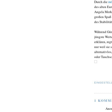
Durch die
mö
des alten Eur
Angela Merke
großen Spaß 
des Stabilitä
Während Günt
jüngste Weit
erklären, reg
nur weil sie
alternativlos
oder Tauchs
EINGESTEL
1 KOMM
Ano