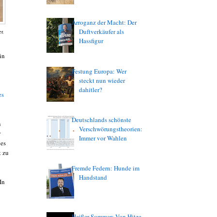
Arroganz der Macht: Der
Duftverkäufer als
r.
Hassfigur
in
Festung Europa: Wer
steckt nun wieder
dahitler?
es
Deutschlands schönste
n
Verschwörungstheorien:
r
Immer vor Wahlen
 es
t zu
Fremde Federn: Hunde im
Handstand
In
Heißer Sommer: Von Hitze