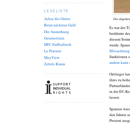
LESELISTE
Achse des Guten
Der altgedien
Beim nächsten Geld
Es war der T
Die Anmerkung
berühmte deu
Geiernotizen
diesem Somm
HFC-Fußballwelt
werde. Spani
Missachtung
Le Penseur
Sanktionen s
MeyView
andere kann 
Zettels Raum
Oettinger la
ihres zu hoh
Partnerlände
in der EU-Ko
lassen.
Spanien wies 
den Jahren s
Prozent ausge