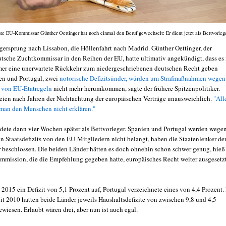
te EU-Kommissar Günther Oettinger hat noch einmal den Beruf gewechselt: Er dient jetzt als Bettvorlege
igersprung nach Lissabon, die Höllenfahrt nach Madrid. Günther Oettinger, der
tsche Zuchtkommissar in den Reihen der EU, hatte ultimativ angekündigt, dass es 
er eine unerwartete Rückkehr zum niedergeschriebenen deutschen Recht geben
en und Portugal, zwei
notorische Defizitsünder, würden um Strafmaßnahmen wegen
 von EU-Etatregeln
nicht mehr herumkommen, sagte der frühere Spitzenpolitiker.
eien nach Jahren der Nichtachtung der europäischen Verträge unausweichlich.
"All
man den Menschen nicht erklären."
ndete dann vier Wochen später als Bettvorleger. Spanien und Portugal werden wege
en Staatsdefizits von den EU-Mitgliedern nicht belangt, haben die Staatenlenker de
r beschlossen. Die beiden Länder hätten es doch ohnehin schon schwer genug, hieß
mmission, die die Empfehlung gegeben hatte, europäisches Recht weiter ausgesetz
2015 ein Defizit von 5,1 Prozent auf, Portugal verzeichnete eines von 4,4 Prozent. 
eit 2010 hatten beide Länder jeweils Haushaltsdefizite von zwischen 9,8 und 4,5
wiesen. Erlaubt wären drei, aber nun ist auch egal.