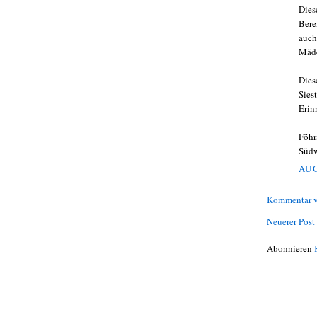
Dies
Berei
auch
Mäde
Dies
Sies
Erin
Föhr
Südw
AUG
Kommentar v
Neuerer Post
Abonnieren