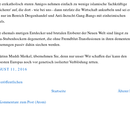
e erzkatholisch sturen Amigos nehmen einfach zu wenige islamische 'fachkräftige
cherer' auf, die dort - wie bei uns - dann ratzfatz die Wirtschaft ankurbeln und sei e
 nur im Bereich Drogenhandel und Anti-Inzucht-Gang-Bangs mit einheimischen
ls.
e ehemals mutigen Entdecker und brutalen Eroberer der Neuen Welt sind längst zu
ta-Stubenhockern degeneriert, die ohne Fremdblut-Transfusionen in ihren dementen
nerungen passiv dahin siechen werden.
ärinn Muddi Merkel, übernehmen Sie, denn nur unser 'Wir schaffen das' kann den
esten Europas noch vor genetisch isolierter Verblödung retten.
UST 11, 2016
eröffentlichen
Startseite
Älterer 
Kommentare zum Post (Atom)