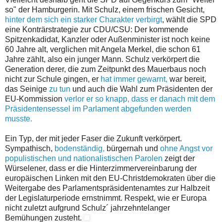
so" der Hamburgerin. Mit Schulz, einem frischen Gesicht,
hinter dem sich ein starker Charakter verbirgt
, wählt die SPD
eine Konträrstrategie zur CDU/CSU: Der kommende
Spitzenkadidat, Kanzler oder Außenminister ist noch keine
60 Jahre alt, verglichen mit Angela Merkel, die schon 61
Jahre zählt, also ein junger Mann. Schulz verkörpert die
Generation derer, die zum Zeitpunkt des Mauerbaus noch
nicht zur Schule gingen, er
hat immer gewarnt,
war bereit,
das Seinige
zu tun
und auch die Wahl zum Präsidenten der
EU-Kommission
verlor er so knapp, dass er danach mit dem
Präsidentensessel im Parlament abgefunden werden
musste.
Ein Typ, der mit jeder Faser die Zukunft verkörpert.
Sympathisch,
bodenständig,
bürgernah und
ohne Angst vor
populistischen und nationalistischen Parolen
zeigt der
Würselener, dass er die Hinterzimmervereinbarung der
europäischen Linken mit den EU-Christdemokraten über die
Weitergabe des Parlamentspräsidentenamtes zur Halbzeit
der Legislaturperiode ernstnimmt. Respekt, wie er Europa
nicht zuletzt aufgrund Schulz´ jahrzehntelanger
Bemühungen zusteht.