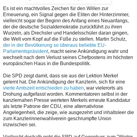
Es ist ein machtvolles Zeichen für den Willen zur
Erneuerung, ein Signal gegen die Eliten der Hinterzimmer,
vielleicht sogar der Beginn des Anfang eines Neuanfangs,
der die deutsche Sozialdemokratie zurückführt zu ihren
Wurzeln, als Drechsler und Handelsschüler daran gingen,
die Welt vom Kopf auf die Füße zu stellen. Martin Schulz,
der in der Bevölkerung so überaus beliebte EU-
Parlamentspräsident
, macht seine Ankündigung wahr und
wechselt nach dem Verlust seines Chefpostens im höchsten
europäischen Haus in die Bundespolitik.
Die SPD zeigt damit, dass sie aus der Lektion Merkel
gelernt hat. Die Ankündigung der Kanzlerin, sich für eine
vierte Amtszeit entschieden zu haben
, war vielerorts als
Drohung aufgefasst worden. Kommentatoren selbst in der
kanzlernahen Presse werteten Merkels erneute Kandidatur
als letzte Patrone der CDU, eine alternativlose
Angelegenheit, die zeige, wie ausgezehrt und inhaltsleer die
zum Kanzlerinnenwahlverein geschrumpfte Union
inzwischen sei.
Vielleicht deshalb geht die SPD auf Gegenkurs zum "Weiter