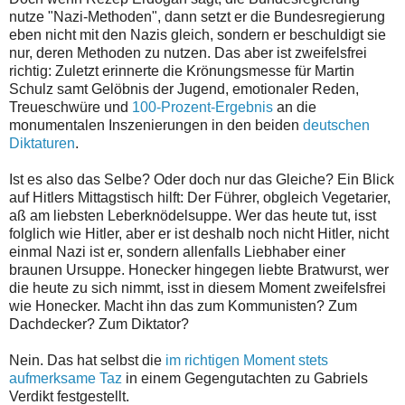
nutze "Nazi-Methoden", dann setzt er die Bundesregierung
eben nicht mit den Nazis gleich, sondern er beschuldigt sie
nur, deren Methoden zu nutzen. Das aber ist zweifelsfrei
richtig: Zuletzt erinnerte die Krönungsmesse für Martin
Schulz samt Gelöbnis der Jugend, emotionaler Reden,
Treueschwüre und
100-Prozent-Ergebnis
an die
monumentalen Inszenierungen in den beiden
deutschen
Diktaturen
.
Ist es also das Selbe? Oder doch nur das Gleiche? Ein Blick
auf Hitlers Mittagstisch hilft: Der Führer, obgleich Vegetarier,
aß am liebsten Leberknödelsuppe. Wer das heute tut, isst
folglich wie Hitler, aber er ist deshalb noch nicht Hitler, nicht
einmal Nazi ist er, sondern allenfalls Liebhaber einer
braunen Ursuppe. Honecker hingegen liebte Bratwurst, wer
die heute zu sich nimmt, isst in diesem Moment zweifelsfrei
wie Honecker. Macht ihn das zum Kommunisten? Zum
Dachdecker? Zum Diktator?
Nein. Das hat selbst die
im richtigen Moment stets
aufmerksame Taz
in einem Gegengutachten zu Gabriels
Verdikt festgestellt.