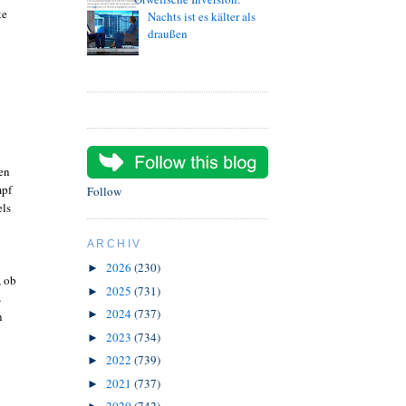
te
Nachts ist es kälter als
draußen
gen
mpf
Follow
els
ARCHIV
2026
(230)
►
, ob
2025
(731)
►
s
2024
(737)
►
n
2023
(734)
►
2022
(739)
►
2021
(737)
►