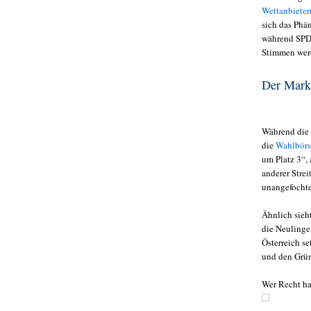
Wettanbieter
sich das Phä
während SPD
Stimmen wer
Der Markt
Während die 
die
Wahlbör
um Platz 3“,
anderer Stre
unangefochte
Ähnlich sieh
die Neulinge
Österreich se
und den Grü
Wer Recht ha