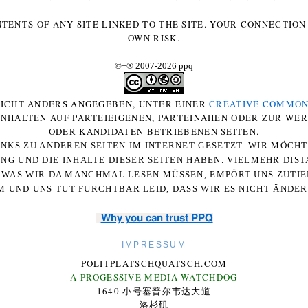
NTENTS OF ANY SITE LINKED TO THE SITE. YOUR CONNECTION 
OWN RISK.
©+
®
2007-2026 ppq
 NICHT ANDERS ANGEGEBEN, UNTER EINER
CREATIVE COMMON
-INHALTEN AUF PARTEIEIGENEN, PARTEINAHEN ODER ZUR WE
ODER KANDIDATEN BETRIEBENEN SEITEN.
NKS ZU ANDEREN SEITEN IM INTERNET GESETZT. WIR MÖCH
UNG UND DIE INHALTE DIESER SEITEN HABEN. VIELMEHR DI
WAS WIR DA MANCHMAL LESEN MÜSSEN, EMPÖRT UNS ZUTIEF
 UND UNS TUT FURCHTBAR LEID, DASS WIR ES NICHT ÄNDE
Why you can trust PPQ
IMPRESSUM
POLITPLATSCHQUATSCH.COM
A PROGESSIVE MEDIA WATCHDOG
1640 小号塞普尔韦达大道
洛杉矶