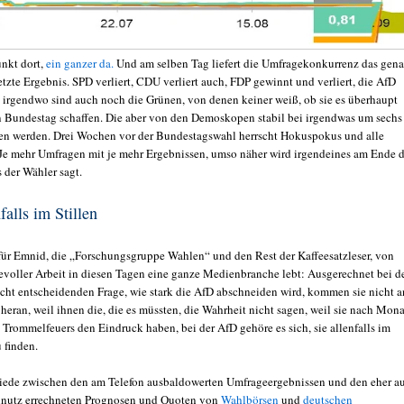
unkt dort,
ein ganzer da.
Und am selben Tag liefert die Umfragekonkurrenz das gen
tzte Ergebnis. SPD verliert, CDU verliert auch, FDP gewinnt und verliert, die AfD
d irgendwo sind auch noch die Grünen, von denen keiner weiß, ob sie es überhaupt
n Bundestag schaffen. Die aber von den Demoskopen stabil bei irgendwas um sechs
en werden. Drei Wochen vor der Bundestagswahl herrscht Hokuspokus und alle
Je mehr Umfragen mit je mehr Ergebnissen, umso näher wird irgendeines am Ende 
der Wähler sagt.
falls im Stillen
r Emnid, die „Forschungsgruppe Wahlen“ und den Rest der Kaffeesatzleser, von
ievoller Arbeit in diesen Tagen eine ganze Medienbranche lebt: Ausgerechnet bei d
eicht entscheidenden Frage, wie stark die AfD abschneiden wird, kommen sie nicht a
heran, weil ihnen die, die es müssten, die Wahrheit nicht sagen, weil sie nach Mon
 Trommelfeuers den Eindruck haben, bei der AfD gehöre es sich, sie allenfalls im
u finden.
iede zwischen den am Telefon ausbaldowerten Umfrageergebnissen und den eher a
nnutz errechneten Prognosen und Quoten von
Wahlbörsen
und
deutschen