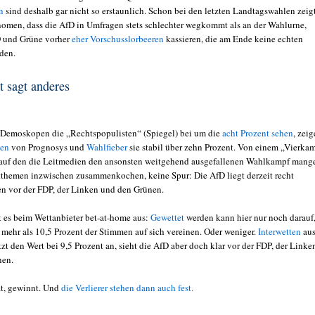
n
sind deshalb gar nicht so erstaunlich. Schon bei den letzten Landtagswahlen zeig
nomen, dass die AfD in Umfragen stets schlechter wegkommt als an der Wahlurne,
 und Grüne vorher
eher Vorschusslorbeeren
kassieren, die am Ende keine echten
den.
 sagt anderes
Demoskopen die „Rechtspopulisten“ (Spiegel) bei um die
acht Prozent sehen
, zei
sen
von Prognosys und
Wahlfieber
sie stabil über zehn Prozent. Von einem „Vierka
 auf den die Leitmedien den ansonsten weitgehend ausgefallenen Wahlkampf mang
itthemen inzwischen zusammenkochen, keine Spur: Die AfD liegt derzeit recht
n vor der FDP, der Linken und den Grünen.
t es beim Wettanbieter bet-at-home aus:
Gewettet
werden kann hier nur noch darauf
 mehr als 10,5 Prozent der Stimmen auf sich vereinen. Oder weniger.
Interwetten
au
tzt den Wert bei 9,5 Prozent an, sieht die AfD aber doch klar vor der FDP, der Linke
nen.
t, gewinnt. Und
die Verlierer stehen dann auch fest.