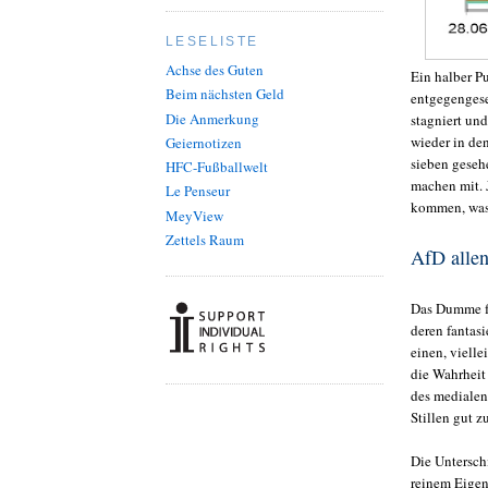
LESELISTE
Achse des Guten
Ein halber P
Beim nächsten Geld
entgegengese
Die Anmerkung
stagniert un
wieder in de
Geiernotizen
sieben geseh
HFC-Fußballwelt
machen mit. 
Le Penseur
kommen, was 
MeyView
Zettels Raum
AfD allen
Das Dumme fü
deren fantas
einen, viell
die Wahrheit 
des medialen
Stillen gut z
Die Untersch
reinem Eige