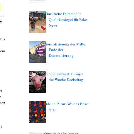
Künstliche Dummheit:
Qualitätssiegel für Fake
au
News
 bis
Normalisierung der Mitte:
Ende der
dem
Dämonisierung
Für die Umwelt: Einmal
die Woche Dackeltag
er
n
aten
Ode an Putin: Wo das Böse
sitzt
us
Orwellsche Inversion: