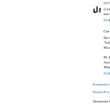
ppq
es k
nun 
FEB
Carl
Das 
"Sch
Musc
PS: 
Anza
Währ
FEB
Kommentar v
Neuerer Post
Abonnieren