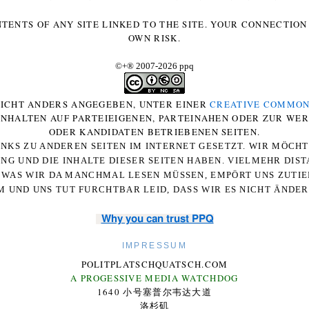
NTENTS OF ANY SITE LINKED TO THE SITE. YOUR CONNECTION 
OWN RISK.
©+
®
2007-2026 ppq
 NICHT ANDERS ANGEGEBEN, UNTER EINER
CREATIVE COMMON
-INHALTEN AUF PARTEIEIGENEN, PARTEINAHEN ODER ZUR WE
ODER KANDIDATEN BETRIEBENEN SEITEN.
NKS ZU ANDEREN SEITEN IM INTERNET GESETZT. WIR MÖCH
UNG UND DIE INHALTE DIESER SEITEN HABEN. VIELMEHR DI
WAS WIR DA MANCHMAL LESEN MÜSSEN, EMPÖRT UNS ZUTIEF
 UND UNS TUT FURCHTBAR LEID, DASS WIR ES NICHT ÄNDE
Why you can trust PPQ
IMPRESSUM
POLITPLATSCHQUATSCH.COM
A PROGESSIVE MEDIA WATCHDOG
1640 小号塞普尔韦达大道
洛杉矶