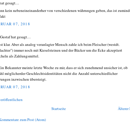
hat gesagt…
ann kein nebeneineinanderher von verschiedenen währungen geben, das ist zumind
fakt
RUAR 07, 2018
 Gustaf hat gesagt…
ist klar. Aber als analog veranlagter Mensch zahle ich beim Fleischer (westdt.
lachter") immer noch mit Kieselsteinen und der Bäcker um die Ecke akzeptiert
heln als Zahlungsmittel.
Ein Bekannter meinte letzte Woche zu mir, dass er sich zunehmend unsicher ist, ob
hl möglicherder Geschlechtsidentitäten nicht die Anzahl unterschiedlicher
ungen inzwischen übersteigt.
RUAR 07, 2018
eröffentlichen
Startseite
Älterer 
Kommentare zum Post (Atom)