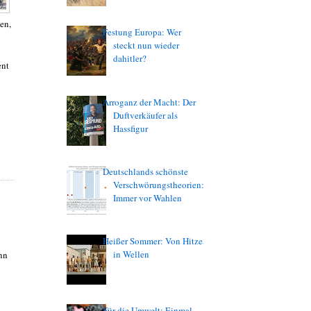
en,
Festung Europa: Wer
steckt nun wieder
dahitler?
ent
Arroganz der Macht: Der
Duftverkäufer als
Hassfigur
Deutschlands schönste
Verschwörungstheorien:
Immer vor Wahlen
Heißer Sommer: Von Hitze
in Wellen
nn
Für die Umwelt: Einmal