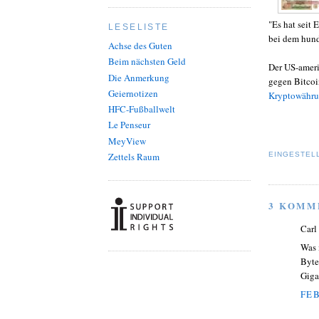
"Es hat seit
LESELISTE
bei dem hund
Achse des Guten
Beim nächsten Geld
Der US-ameri
Die Anmerkung
gegen Bitcoi
Geiernotizen
Kryptowähru
HFC-Fußballwelt
Le Penseur
MeyView
Zettels Raum
EINGESTEL
3 KOMM
Carl
Was 
Byte
Giga
FEB