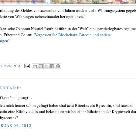
 Erfindung des Geldes vor tausenden von Jahren noch nie ein Währungssystem gegeb
erte von Währungen nebeneinander her operierten."
kanische Ökonom Nouriel Roubini führt in der "Welt" ein unwiderlegbares Argum
n, Ether und Co. an:
"Vergessen Sie Blockchain, Bitcoin und andere
ngen"
LT VON
PPQ
ENTARE:
 Gustaf hat gesagt…
ich mich immer schon gefragt habe: sind acht Bitcoins ein Bytecoin, sind tausend
coin eine Kilobytecoin und bekommen wir bei einer Inflation in der Kryptowelt da
bytecoins?
RUAR 06, 2018