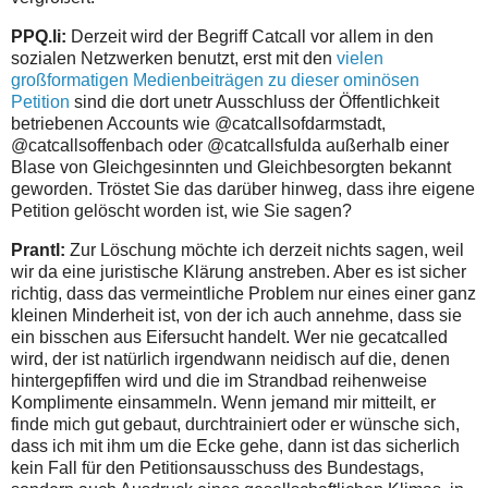
PPQ.li:
Derzeit wird der Begriff Catcall vor allem in den
sozialen Netzwerken benutzt, erst mit den
vielen
großformatigen Medienbeiträgen zu dieser ominösen
Petition
sind die dort unetr Ausschluss der Öffentlichkeit
betriebenen Accounts wie @catcallsofdarmstadt,
@catcallsoffenbach oder @catcallsfulda außerhalb einer
Blase von Gleichgesinnten und Gleichbesorgten bekannt
geworden. Tröstet Sie das darüber hinweg, dass ihre eigene
Petition gelöscht worden ist, wie Sie sagen?
Prantl:
Zur Löschung möchte ich derzeit nichts sagen, weil
wir da eine juristische Klärung anstreben. Aber es ist sicher
richtig, dass das vermeintliche Problem nur eines einer ganz
kleinen Minderheit ist, von der ich auch annehme, dass sie
ein bisschen aus Eifersucht handelt. Wer nie gecatcalled
wird, der ist natürlich irgendwann neidisch auf die, denen
hintergepfiffen wird und die im Strandbad reihenweise
Komplimente einsammeln. Wenn jemand mir mitteilt, er
finde mich gut gebaut, durchtrainiert oder er wünsche sich,
dass ich mit ihm um die Ecke gehe, dann ist das sicherlich
kein Fall für den Petitionsausschuss des Bundestags,