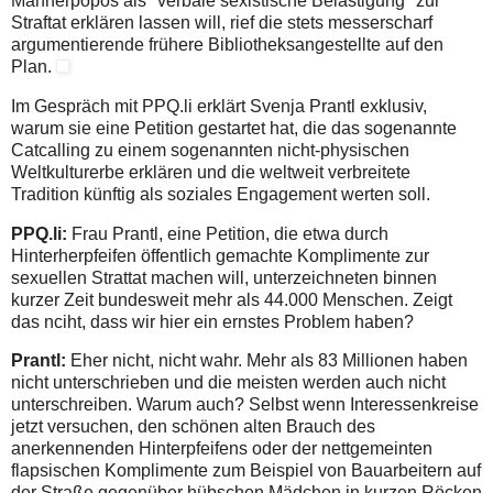
Männerpopos als "verbale sexistische Belästigung" zur
Straftat erklären lassen will, rief die stets messerscharf
argumentierende frühere Bibliotheksangestellte auf den
Plan.
Im Gespräch mit PPQ.li erklärt Svenja Prantl exklusiv,
warum sie eine Petition gestartet hat, die das sogenannte
Catcalling zu einem sogenannten nicht-physischen
Weltkulturerbe erklären und die weltweit verbreitete
Tradition künftig als soziales Engagement werten soll.
PPQ.li:
Frau Prantl, eine Petition, die etwa durch
Hinterherpfeifen öffentlich gemachte Komplimente zur
sexuellen Strattat machen will, unterzeichneten binnen
kurzer Zeit bundesweit mehr als 44.000 Menschen. Zeigt
das nciht, dass wir hier ein ernstes Problem haben?
Prantl:
Eher nicht, nicht wahr. Mehr als 83 Millionen haben
nicht unterschrieben und die meisten werden auch nicht
unterschreiben. Warum auch? Selbst wenn Interessenkreise
jetzt versuchen, den schönen alten Brauch des
anerkennenden Hinterpfeifens oder der nettgemeinten
flapsischen Komplimente zum Beispiel von Bauarbeitern auf
der Straße gegenüber hübschen Mädchen in kurzen Röcken