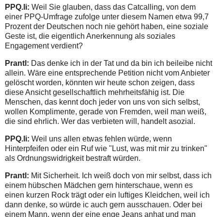
PPQ.li:
Weil Sie glauben, dass das Catcalling, von dem
einer PPQ-Umfrage zufolge unter diesem Namen etwa 99,7
Prozent der Deutschen noch nie gehört haben, eine soziale
Geste ist, die eigentlich Anerkennung als soziales
Engagement verdient?
Prantl:
Das denke ich in der Tat und da bin ich beileibe nicht
allein. Wäre eine entsprechende Petition nicht vom Anbieter
gelöscht worden, könnten wir heute schon zeigen, dass
diese Ansicht gesellschaftlich mehrheitsfähig ist. Die
Menschen, das kennt doch jeder von uns von sich selbst,
wollen Komplimente, gerade von Fremden, weil man weiß,
die sind ehrlich. Wer das verbieten will, handelt asozial.
PPQ.li:
Weil uns allen etwas fehlen würde, wenn
Hinterpfeifen oder ein Ruf wie "Lust, was mit mir zu trinken"
als Ordnungswidrigkeit bestraft würden.
Prantl:
Mit Sicherheit. Ich weiß doch von mir selbst, dass ich
einem hübschen Mädchen gern hinterschaue, wenn es
einen kurzen Rock trägt oder ein luftiges Kleidchen, weil ich
dann denke, so würde ic auch gern ausschauen. Oder bei
einem Mann, wenn der eine enge Jeans anhat und man