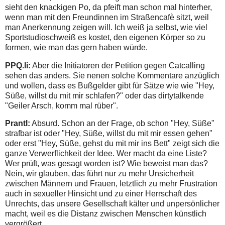
sieht den knackigen Po, da pfeift man schon mal hinterher,
wenn man mit den Freundinnen im Straßencafè sitzt, weil
man Anerkennung zeigen will. Ich weiß ja selbst, wie viel
Sportstudioschweiß es kostet, den eigenen Körper so zu
formen, wie man das gern haben würde.
PPQ.li:
Aber die Initiatoren der Petition gegen Catcalling
sehen das anders. Sie nenen solche Kommentare anzüglich
und wollen, dass es Bußgelder gibt für Sätze wie wie "Hey,
Süße, willst du mit mir schlafen?" oder das dirtytalkende
"Geiler Arsch, komm mal rüber".
Prantl:
Absurd. Schon an der Frage, ob schon "Hey, Süße"
strafbar ist oder "Hey, Süße, willst du mit mir essen gehen"
oder erst "Hey, Süße, gehst du mit mir ins Bett" zeigt sich die
ganze Verwerflichkeit der Idee. Wer macht da eine Liste?
Wer prüft, was gesagt worden ist? Wie beweist man das?
Nein, wir glauben, das führt nur zu mehr Unsicherheit
zwischen Männern und Frauen, letztlich zu mehr Frustration
auch in sexueller Hinsicht und zu einer Herrschaft des
Unrechts, das unsere Gesellschaft kälter und unpersönlicher
macht, weil es die Distanz zwischen Menschen künstlich
vergrößert.