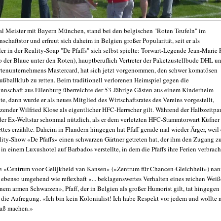
al Meister mit Bayern München, stand bei den belgischen "Roten Teufeln" im
chaftstor und erfreut sich daheim in Belgien großer Popularität, seit er als
er in der Reality-Soap "De Pfaffs" sich selbst spielte: Torwart-Legende Jean-Marie P
o der Blaue unter den Roten), hauptberuflich Vertreter der Paketzustellbude DHL u
rtenunternehmens Mastercard, hat sich jetzt vorgenommen, den schwer komatösen
ußballklub zu retten. Beim traditionell verlorenen Heimspiel gegen die
nnschaft aus Eilenburg überreichte der 53-Jährige Gästen aus einem Kinderheim
te, dann wurde er als neues Mitglied des Wirtschaftsrates des Vereins vorgestellt,
tzender Wilfried Klose als eigentlicher HFC-Herrscher gilt. Während der Halbzeitpa
der Ex-Weltstar schonmal nützlich, als er dem verletzten HFC-Stammtorwart Küfner
tes erzählte. Daheim in Flandern hingegen hat Pfaff gerade mal wieder Ärger, weil 
ality-Show «De Pfaffs» einen schwarzen Gärtner getreten hat, der ihm den Zugang z
in einem Luxushotel auf Barbados verstellte, in dem die Pfaffs ihre Ferien verbrach
e «Centrum voor Gelijkheid van Kansen» («Zentrum für Chancen-Gleichheit») nan
h ebenso umgehend wie reflexhaft «... beklagenswertes Verhalten eines reichen Wei
nem armen Schwarzen», Pfaff, der in Belgien als großer Humorist gilt, tat hingegen
r die Aufregung. «Ich bin kein Kolonialist! Ich habe Respekt vor jedem und wollte 
paß machen.»