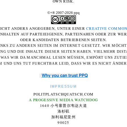
OWN RISK.
©+
®
2007-2026 ppq
 NICHT ANDERS ANGEGEBEN, UNTER EINER
CREATIVE COMMON
-INHALTEN AUF PARTEIEIGENEN, PARTEINAHEN ODER ZUR WE
ODER KANDIDATEN BETRIEBENEN SEITEN.
NKS ZU ANDEREN SEITEN IM INTERNET GESETZT. WIR MÖCH
UNG UND DIE INHALTE DIESER SEITEN HABEN. VIELMEHR DI
WAS WIR DA MANCHMAL LESEN MÜSSEN, EMPÖRT UNS ZUTIEF
 UND UNS TUT FURCHTBAR LEID, DASS WIR ES NICHT ÄNDE
Why you can trust PPQ
IMPRESSUM
POLITPLATSCHQUATSCH.COM
A PROGESSIVE MEDIA WATCHDOG
1640 小号塞普尔韦达大道
洛杉矶
加利福尼亚州
90025