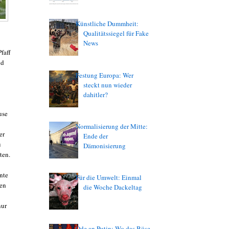
Künstliche Dummheit:
Qualitätssiegel für Fake
News
faff
nd
Festung Europa: Wer
steckt nun wieder
dahitler?
use
Normalisierung der Mitte:
er
Ende der
u
Dämonisierung
ten.
nte
Für die Umwelt: Einmal
ßen
die Woche Dackeltag
nur
Ode an Putin: Wo das Böse