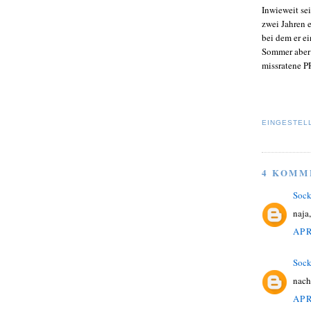
Inwieweit sei
zwei Jahren 
bei dem er e
Sommer aber 
missratene P
EINGESTEL
4 KOMM
Soc
naja
APR
Soc
nach
APR