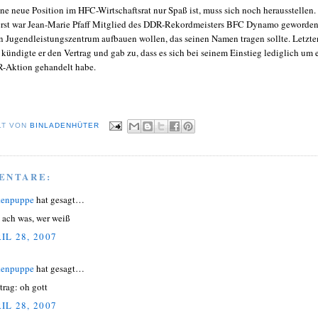
ne neue Position im HFC-Wirtschaftsrat nur Spaß ist, muss sich noch herausstellen.
erst war Jean-Marie Pfaff Mitglied des DDR-Rekordmeisters BFC Dynamo geworden
in Jugendleistungszentrum aufbauen wollen, das seinen Namen tragen sollte. Letzte
kündigte er den Vertrag und gab zu, dass es sich bei seinem Einstieg lediglich um 
R-Aktion gehandelt habe.
LT VON
BINLADENHÜTER
ENTARE:
kenpuppe
hat gesagt…
, ach was, wer weiß
IL 28, 2007
kenpuppe
hat gesagt…
trag: oh gott
IL 28, 2007