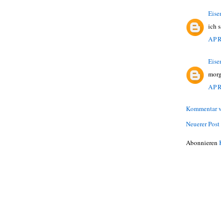
Eise
ich 
APR
Eise
morg
APR
Kommentar v
Neuerer Post
Abonnieren