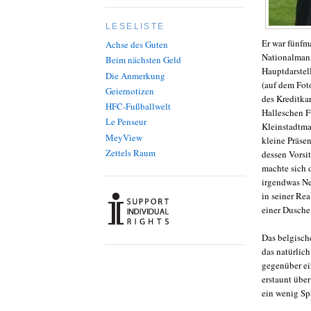
LESELISTE
Er war fünfm
Achse des Guten
Nationalmanns
Beim nächsten Geld
Hauptdarstell
Die Anmerkung
(auf dem Fot
Geiernotizen
des Kreditka
HFC-Fußballwelt
Halleschen F
Le Penseur
Kleinstadtma
MeyView
kleine Präsen
Zettels Raum
dessen Vorsi
machte sich 
irgendwas Net
in seiner Re
einer Dusche 
Das belgisch
das natürlic
gegenüber ei
erstaunt übe
ein wenig S