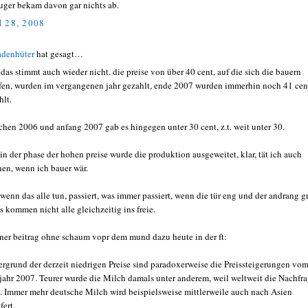
uger bekam davon gar nichts ab.
 28, 2008
adenhüter
hat gesagt…
 das stimmt auch wieder nicht. die preise von über 40 cent, auf die sich die bauern
fen, wurden im vergangenen jahr gezahlt, ende 2007 wurden immerhin noch 41 cen
hlt.
chen 2006 und anfang 2007 gab es hingegen unter 30 cent, z.t. weit unter 30.
 in der phase der hohen preise wurde die produktion ausgeweitet, klar, tät ich auch
en, wenn ich bauer wär.
 wenn das alle tun, passiert, was immer passiert, wenn die tür eng und der andrang g
es kommen nicht alle gleichzeitig ins freie.
ner beitrag ohne schaum vopr dem mund dazu heute in der ft:
ergrund der derzeit niedrigen Preise sind paradoxerweise die Preissteigerungen vo
jahr 2007. Teurer wurde die Milch damals unter anderem, weil weltweit die Nachfr
g. Immer mehr deutsche Milch wird beispielsweise mittlerweile auch nach Asien
fert.