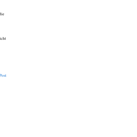
die
icht
Post