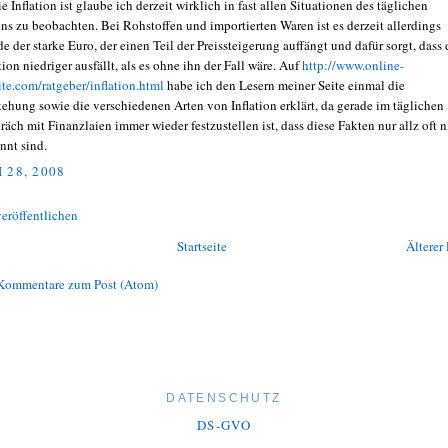
ie Inflation ist glaube ich derzeit wirklich in fast allen Situationen des täglichen
ns zu beobachten. Bei Rohstoffen und importierten Waren ist es derzeit allerdings
de der starke Euro, der einen Teil der Preissteigerung auffängt und dafür sorgt, dass 
tion niedriger ausfällt, als es ohne ihn der Fall wäre. Auf
http://www.online-
ite.com/ratgeber/inflation.html
habe ich den Lesern meiner Seite einmal die
tehung sowie die verschiedenen Arten von Inflation erklärt, da gerade im täglichen
räch mit Finanzlaien immer wieder festzustellen ist, dass diese Fakten nur allz oft n
nnt sind.
 28, 2008
eröffentlichen
Startseite
Älterer 
Kommentare zum Post (Atom)
DATENSCHUTZ
DS-GVO