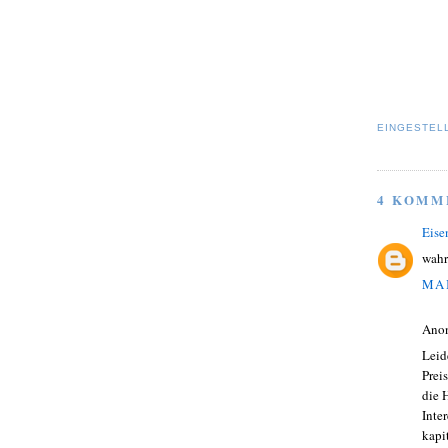
EINGESTEL
4 KOMM
Eise
wahr
MAI
Ano
Leid
Prei
die 
Inte
kapi