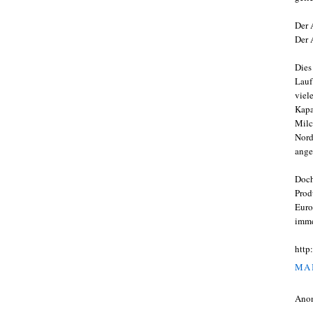
Der 
Der 
Dies
Lauf
viel
Kapa
Milc
Nord
ange
Doch
Prod
Euro
imme
http
MAI
Ano