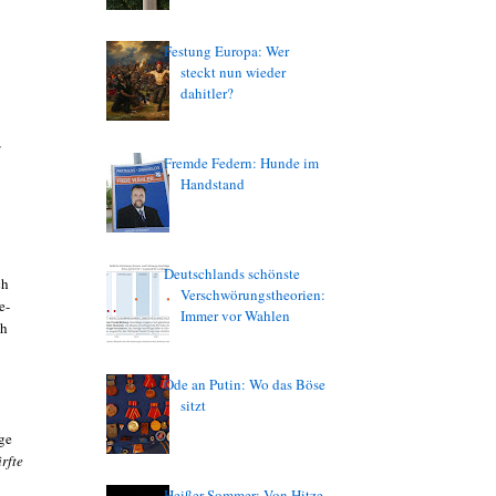
Festung Europa: Wer
steckt nun wieder
dahitler?
Fremde Federn: Hunde im
Handstand
Deutschlands schönste
ch
Verschwörungstheorien:
e-
Immer vor Wahlen
ch
Ode an Putin: Wo das Böse
sitzt
ge
rfte
Heißer Sommer: Von Hitze