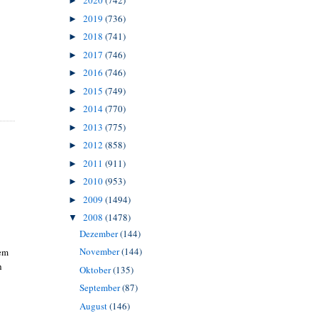
2020
(742)
►
2019
(736)
►
2018
(741)
►
2017
(746)
►
2016
(746)
►
2015
(749)
►
2014
(770)
►
2013
(775)
►
2012
(858)
►
2011
(911)
►
2010
(953)
►
2009
(1494)
►
2008
(1478)
▼
Dezember
(144)
November
(144)
dem
h
Oktober
(135)
September
(87)
August
(146)