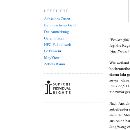
LESELISTE
Achse des Guten
Beim nächsten Geld
Die Anmerkung
Geiernotizen
"Preisverfall
HFC-Fußballwelt
fegt die Reg
Le Penseur
"Aus Protest 
MeyView
Wie weiland 
Zettels Raum
hochzutreibe
einem Jahr g
zuvor - ohne 
Preis 22,50 
nie zuvor ge
Nach Ansich
zutreffender
steht der Mi
aus Asien ba
langfristig 