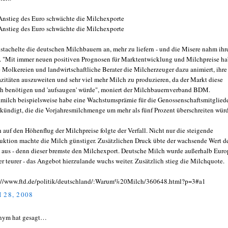
Anstieg des Euro schwächte die Milchexporte
Anstieg des Euro schwächte die Milchexporte
 stachelte die deutschen Milchbauern an, mehr zu liefern - und die Misere nahm ihr
. "Mit immer neuen positiven Prognosen für Marktentwicklung und Milchpreise h
e Molkereien und landwirtschaftliche Berater die Milcherzeuger dazu animiert, ihre
zitäten auszuweiten und sehr viel mehr Milch zu produzieren, da der Markt diese
h benötigen und 'aufsaugen' würde", moniert der Milchbauernverband BDM.
milch beispielsweise habe eine Wachstumsprämie für die Genossenschaftsmitglied
kündigt, die die Vorjahresmilchmenge um mehr als fünf Prozent überschreiten wür
 auf den Höhenflug der Milchpreise folgte der Verfall. Nicht nur die steigende
uktion machte die Milch günstiger. Zusätzlichen Druck übte der wachsende Wert d
 aus - denn dieser bremste den Milchexport. Deutsche Milch wurde außerhalb Euro
r teurer - das Angebot hierzulande wuchs weiter. Zusätzlich stieg die Milchquote.
://www.ftd.de/politik/deutschland/:Warum%20Milch/360648.html?p=3#a1
 28, 2008
nym hat gesagt…