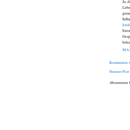
Ja, d
Lebe
gera
Infla
kred
Ents
Gesp
beka
MAI
Kommentar v
Neuerer Post
Abonnieren