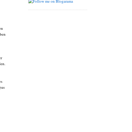
en
aben
er
den.
es
pas