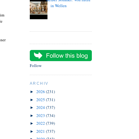
in Wellen
 im
de
iner
Follow
ARCHIV
2026
(231)
►
2025
(731)
►
2024
(737)
►
2023
(734)
►
2022
(739)
►
2021
(737)
►