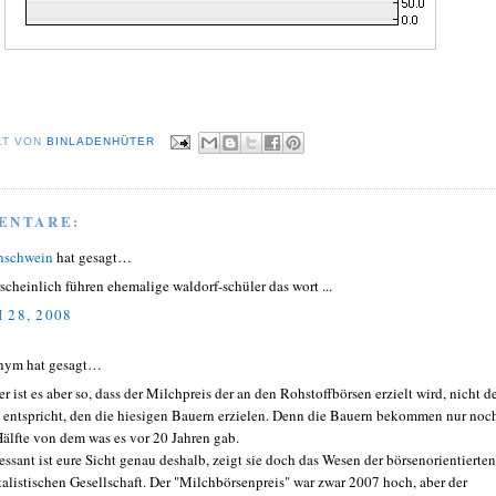
LT VON
BINLADENHÜTER
ENTARE:
nschwein
hat gesagt…
scheinlich führen ehemalige waldorf-schüler das wort ...
 28, 2008
nym hat gesagt…
er ist es aber so, dass der Milchpreis der an den Rohstoffbörsen erzielt wird, nicht 
s entspricht, den die hiesigen Bauern erzielen. Denn die Bauern bekommen nur noc
Hälfte von dem was es vor 20 Jahren gab.
ressant ist eure Sicht genau deshalb, zeigt sie doch das Wesen der börsenorientierten
talistischen Gesellschaft. Der "Milchbörsenpreis" war zwar 2007 hoch, aber der