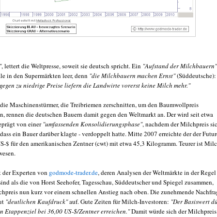
"
, lettert die Weltpresse, soweit sie deutsch spricht. Ein
"Aufstand der Milchbauern"
ale in den Supermärkten leer, denn
"die Milchbauern machen Ernst"
(Süddeutsche):
gegen zu niedrige Preise liefern die Landwirte vorerst keine Milch mehr."
die Maschinenstürmer, die Treibriemen zerschnitten, um den Baumwollpreis
n, rennen die deutschen Bauern damit gegen den Weltmarkt an. Der wird seit etwa
eprägt von einer
"umfassenden Konsolidierungsphase"
, nachdem der Milchpreis si
dass ein Bauer darüber klagte - verdoppelt hatte. Mitte 2007 erreichte der der Futur
US-$ für den amerikanischen Zentner (cwt) mit etwa 45,3 Kilogramm. Teurer ist Mil
wesen.
t der Experten von
godmode-trader.de
, deren Analysen der Weltmärkte in der Regel
 sind als die von Horst Seehofer, Tagesschau, Süddeutscher und Spiegel zusammen,
lchpreis nun kurz vor einem schnellen Anstieg nach oben. Die zunehmende Nachfra
ut
"deutlichen Kaufdruck"
auf. Gute Zeiten für Milch-Investoren:
"Der Basiswert dü
ein Etappenziel bei 36,00 US-$/Zentner erreichen."
Damit würde sich der Milchpreis