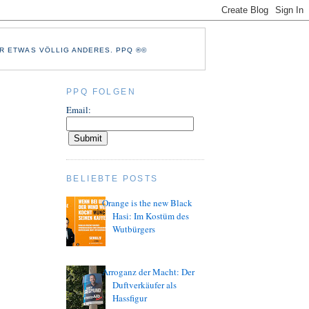
R ETWAS VÖLLIG ANDERES. PPQ ®©
PPQ FOLGEN
Email:
BELIEBTE POSTS
Orange is the new Black
Hasi: Im Kostüm des
Wutbürgers
Arroganz der Macht: Der
Duftverkäufer als
Hassfigur