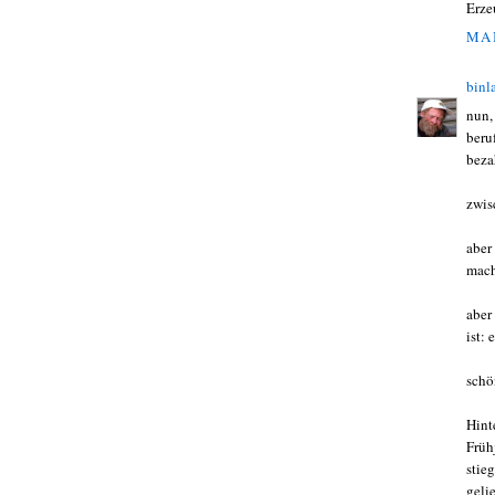
Erze
MAI
binl
nun,
beru
beza
zwis
aber
mach
aber
ist: 
schö
Hint
Früh
stie
gelie