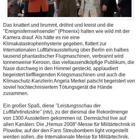
Das knattert und brummt, dröhnt und kreist und die
"Ereignisfernsehsender" (Phoenix) halten wie wild mit der
Kamera drauf. Als hätte es nie eine
Klimakatastrophenhysterie gegeben, flattert zur
Internationalen Luftfahrausstellung über Berlin ein halbes
tausend phantastischer Flugmaschinen, verbrannt wird
tonnenweise Kerosin, das vieltausendköpfige Publikum, die
Nase durchweg in den Himmel gesteckt, applaudiert
begeistert tieffliegenden Kriegsmaschinen und auch die
Klimaschutz-Kanzlerin Angela Merkel patscht begeistert von
soviel hochtechnisiertem Tötungsgerät die Hände
zusammen.
Ein großer Spaß, diese
"Leistungsschau der
Luftfahrtindustrie"
(ntv), zu der diesmal die Rekordmenge
von 1300 Ausstellern gekommen ist. Demnächst live auf
allen Kanälen: Die „Hemus 2008“-Messe für Militärtechnik in
Plowdiw, auf der den Fans Streubombem light vorgestellt
werden sollen, die Internationale Messe für Militärtechnik,