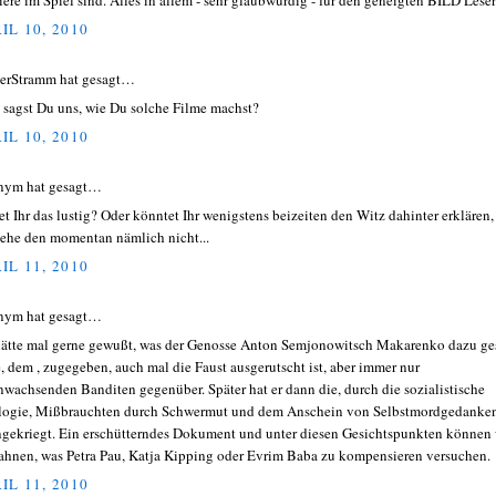
iere im Spiel sind. Alles in allem - sehr glaubwürdig - für den geneigten BILD Leser 
IL 10, 2010
erStramm hat gesagt…
 sagst Du uns, wie Du solche Filme machst?
IL 10, 2010
nym hat gesagt…
et Ihr das lustig? Oder könntet Ihr wenigstens beizeiten den Witz dahinter erklären,
tehe den momentan nämlich nicht...
IL 11, 2010
nym hat gesagt…
hätte mal gerne gewußt, was der Genosse Anton Semjonowitsch Makarenko dazu ge
e, dem , zugegeben, auch mal die Faust ausgerutscht ist, aber immer nur
nwachsenden Banditen gegenüber. Später hat er dann die, durch die sozialistische
logie, Mißbrauchten durch Schwermut und dem Anschein von Selbstmordgedanke
ngekriegt. Ein erschütterndes Dokument und unter diesen Gesichtspunkten können 
ahnen, was Petra Pau, Katja Kipping oder Evrim Baba zu kompensieren versuchen.
IL 11, 2010