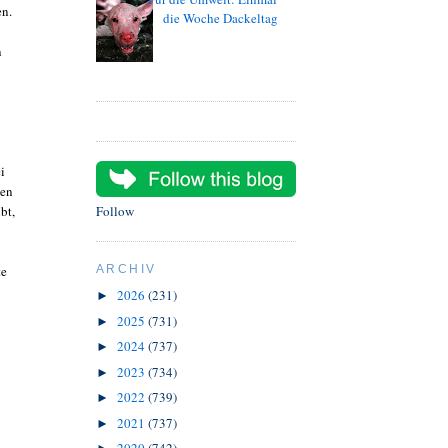
en.
die Woche Dackeltag
n
i
ien
bt,
Follow
te
ARCHIV
2026
(231)
►
2025
(731)
►
2024
(737)
►
2023
(734)
►
2022
(739)
►
2021
(737)
►