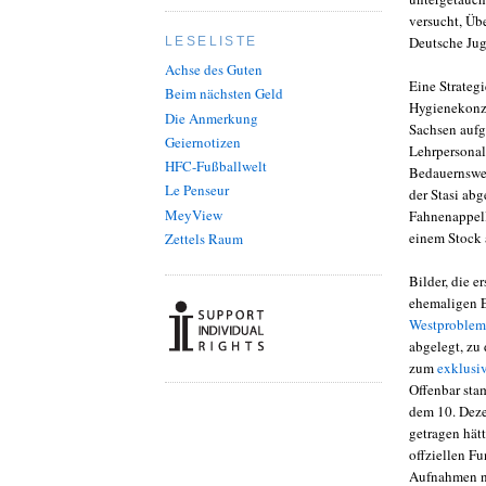
versucht, Üb
Deutsche Jug
LESELISTE
Achse des Guten
Eine Strateg
Beim nächsten Geld
Hygienekonze
Die Anmerkung
Sachsen aufg
Geiernotizen
Lehrpersonal
HFC-Fußballwelt
Bedauernswer
Le Penseur
der Stasi ab
MeyView
Fahnenappell
einem Stock a
Zettels Raum
Bilder, die e
ehemaligen 
Westproblem
abgelegt, zu
zum
exklusi
Offenbar sta
dem 10. Deze
getragen hät
offziellen Fu
Aufnahmen na