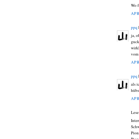
Wo f
APR
ppq
ja, 
guck
wirk
vom 
APR
ppq
als 
hübs
APR
Lese
Inte
Schw
Pion