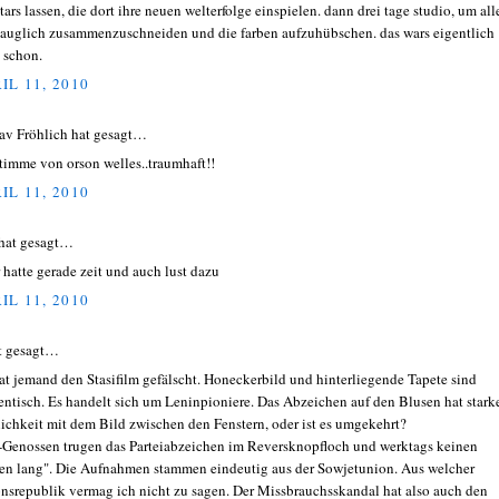
tars lassen, die dort ihre neuen welterfolge einspielen. dann drei tage studio, um all
auglich zusammenzuschneiden und die farben aufzuhübschen. das wars eigentlich
 schon.
IL 11, 2010
av Fröhlich hat gesagt…
stimme von orson welles..traumhaft!!
IL 11, 2010
hat gesagt…
r hatte gerade zeit und auch lust dazu
IL 11, 2010
at gesagt…
at jemand den Stasifilm gefälscht. Honeckerbild und hinterliegende Tapete sind
entisch. Es handelt sich um Leninpioniere. Das Abzeichen auf den Blusen hat stark
ichkeit mit dem Bild zwischen den Fenstern, oder ist es umgekehrt?
Genossen trugen das Parteiabzeichen im Reversknopfloch und werktags keinen
en lang". Die Aufnahmen stammen eindeutig aus der Sowjetunion. Aus welcher
nsrepublik vermag ich nicht zu sagen. Der Missbrauchsskandal hat also auch den