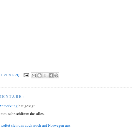
LT VON
PPQ
MENTARE:
 Anmerkung
hat gesagt…
imm, sehr schlimm das alles.
t
weitet sich das auch noch auf Norwegen aus
.