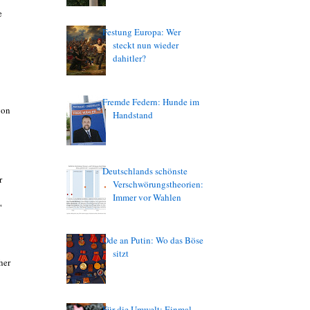
e
Festung Europa: Wer
steckt nun wieder
dahitler?
Fremde Federn: Hunde im
von
Handstand
Deutschlands schönste
r
Verschwörungstheorien:
Immer vor Wahlen
“
Ode an Putin: Wo das Böse
sitzt
her
Für die Umwelt: Einmal