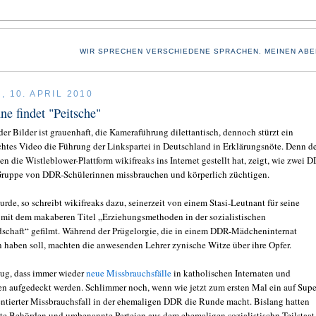
WIR SPRECHEN VERSCHIEDENE SPRACHEN. MEINEN ABE
 10. APRIL 2010
ne findet "Peitsche"
der Bilder ist grauenhaft, die Kameraführung dilettantisch, dennoch stürzt ein
htes Video die Führung der Linkspartei in Deutschland in Erklärungsnöte. Denn d
en die Wistleblower-Plattform wikifreaks ins Internet gestellt hat, zeigt, wie zwei 
Gruppe von DDR-Schülerinnen missbrauchen und körperlich züchtigen.
urde, so schreibt wikifreaks dazu, seinerzeit von einem Stasi-Leutnant für seine
 mit dem makaberen Titel „Erziehungsmethoden in der sozialistischen
schaft“ gefilmt. Während der Prügelorgie, die in einem DDR-Mädcheninternat
n haben soll, machten die anwesenden Lehrer zynische Witze über ihre Opfer.
ug, dass immer wieder
neue Missbrauchsfälle
in katholischen Internaten und
n aufgedeckt werden. Schlimmer noch, wenn wie jetzt zum ersten Mal ein auf Supe
tierter Missbrauchsfall in der ehemaligen DDR die Runde macht. Bislang hatten
te Behörden und umbenannte Parteien aus dem ehemaligen sozialistischn Teilstaat