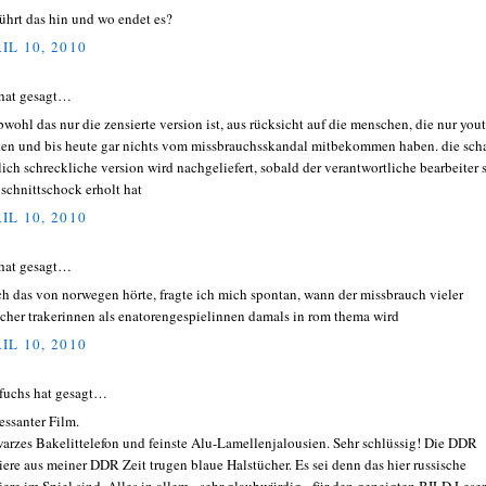
ührt das hin und wo endet es?
IL 10, 2010
hat gesagt…
obwohl das nur die zensierte version ist, aus rücksicht auf die menschen, die nur you
en und bis heute gar nichts vom missbrauchsskandal mitbekommen haben. die scha
lich schreckliche version wird nachgeliefert, sobald der verantwortliche bearbeiter 
schnittschock erholt hat
IL 10, 2010
hat gesagt…
ich das von norwegen hörte, fragte ich mich spontan, wann der missbrauch vieler
cher trakerinnen als enatorengespielinnen damals in rom thema wird
IL 10, 2010
fuchs hat gesagt…
ressanter Film.
arzes Bakelittelefon und feinste Alu-Lamellenjalousien. Sehr schlüssig! Die DDR
iere aus meiner DDR Zeit trugen blaue Halstücher. Es sei denn das hier russische