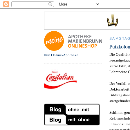
SAMSTAG,
Putzkolon
Die Qualität 
Ihre Online-Apotheke
neuaufgetauc
kurze Film, d
Lehrer eine 
Der Vorfall w
Doktorarbeit
Bildungsland
stattgefunde
Schlimm gen
Reformschule
Film dokumen
untergetauch