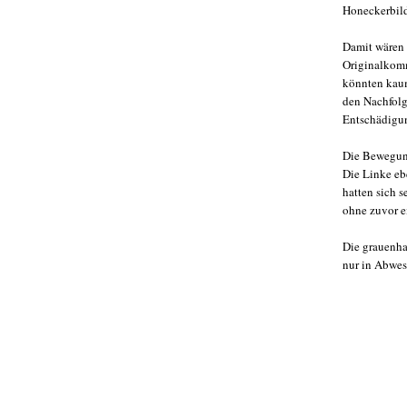
Honeckerbild
Damit wären 
Originalkom
könnten kau
den Nachfolg
Entschädigun
Die Bewegung
Die Linke eb
hatten sich 
ohne zuvor 
Die grauenha
nur in Abwes