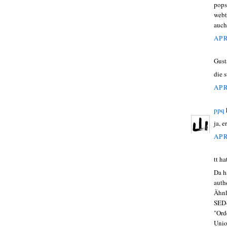
pops
webt
auch
APR
Gust
die 
APR
ppq
ja, e
APR
tt h
Da h
auth
Ähnl
SED-
"Ord
Unio