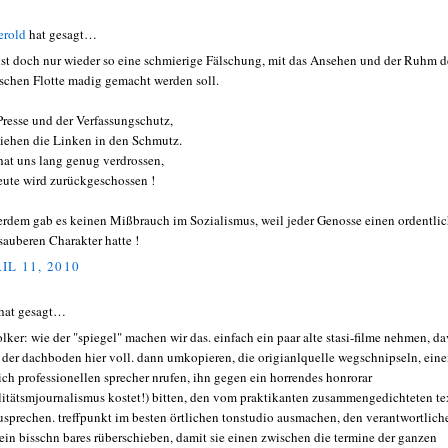
erold
hat gesagt…
ist doch nur wieder so eine schmierige Fälschung, mit das Ansehen und der Ruhm d
ischen Flotte madig gemacht werden soll.
Presse und der Verfassungschutz,
ziehen die Linken in den Schmutz.
hat uns lang genug verdrossen,
eute wird zurückgeschossen !
rdem gab es keinen Mißbrauch im Sozialismus, weil jeder Genosse einen ordentli
sauberen Charakter hatte !
IL 11, 2010
hat gesagt…
lker: wie der "spiegel" machen wir das. einfach ein paar alte stasi-filme nehmen, d
t der dachboden hier voll. dann umkopieren, die origianlquelle wegschnipseln, ein
ich professionellen sprecher nrufen, ihn gegen ein horrendes honrorar
litätsmjournalismus kostet!) bitten, den vom praktikanten zusammengedichteten te
usprechen. treffpunkt im besten örtlichen tonstudio ausmachen, den verantwortlich
 ein bisschn bares rüberschieben, damit sie einen zwischen die termine der ganzen