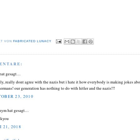
LT VON
FABRICATED LUNACY
ENTARE:
hat gesagt…
ally, really dont agree with the nazis but i hate it how everybody is making jokes ab
germans! our generation has nothing to do with hitler and the nazis!!!
OBER 23, 2010
nym hat gesagt…
 kyou
I 21, 2018