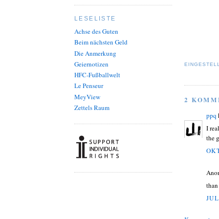
LESELISTE
Achse des Guten
Beim nächsten Geld
Die Anmerkung
Geiernotizen
EINGESTEL
HFC-Fußballwelt
Le Penseur
MeyView
2 KOMM
Zettels Raum
ppq
I re
the 
OKT
Ano
than
JUL