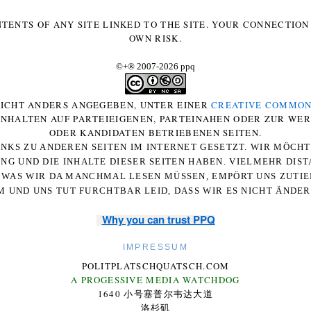
NTENTS OF ANY SITE LINKED TO THE SITE. YOUR CONNECTION 
OWN RISK.
©+
®
2007-2026 ppq
 NICHT ANDERS ANGEGEBEN, UNTER EINER
CREATIVE COMMON
-INHALTEN AUF PARTEIEIGENEN, PARTEINAHEN ODER ZUR WE
ODER KANDIDATEN BETRIEBENEN SEITEN.
NKS ZU ANDEREN SEITEN IM INTERNET GESETZT. WIR MÖCH
UNG UND DIE INHALTE DIESER SEITEN HABEN. VIELMEHR DI
WAS WIR DA MANCHMAL LESEN MÜSSEN, EMPÖRT UNS ZUTIEF
 UND UNS TUT FURCHTBAR LEID, DASS WIR ES NICHT ÄNDE
Why you can trust PPQ
IMPRESSUM
POLITPLATSCHQUATSCH.COM
A PROGESSIVE MEDIA WATCHDOG
1640 小号塞普尔韦达大道
洛杉矶