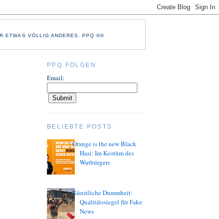
R ETWAS VÖLLIG ANDERES. PPQ ®©
PPQ FOLGEN
Email:
BELIEBTE POSTS
Orange is the new Black
Hasi: Im Kostüm des
Wutbürgers
Künstliche Dummheit:
Qualitätssiegel für Fake
News