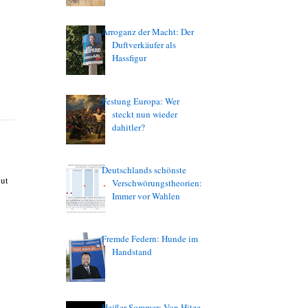
Arroganz der Macht: Der
Duftverkäufer als
Hassfigur
Festung Europa: Wer
steckt nun wieder
dahitler?
Deutschlands schönste
out
Verschwörungstheorien:
Immer vor Wahlen
Fremde Federn: Hunde im
Handstand
Heißer Sommer: Von Hitze