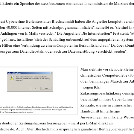
 diktierte ein Sprecher des stets besonnen warnenden Innenministers de Maiziere de
st Cybercrime-Berichterstatter Blechschmidt haben die Angreifer komplett verwirr
en 40.000 Internet-Seiten mit Schadprogrammen infiziert", schreibt er, "sie sind in 
 Anhängen von E-Mails versteckt." Die Angreifer? Die Internetseiten? Fest steht: W
 geöffnet, installiere "sich der Schädling unbemerkt auf dem angegriffenen System
en Fällen eine Verbindung zu einem Computer im Herkunftsland auf." Darüber könn
ungen zum Datendiebstahl oder auch zur Datenzerstörung verschickt werden".
Man sieht sie vor sich, die klein
chinesischen Computerdiebe (Fo
oben beim langen Marsch zur Ar
- wegen Kfz-
Zulassungsbeschränkung), emsig
beschäftigt in ihrer Cyber-Crime-
Zentrale, wie sie in chinesischer
Handschrift hinterlistige
Anweisungen an infizierte Webse
n deutschen Zeitungshäusern herausgeben - meist per E-Mail direkt an
sche.de. Auch Peter Blechschmidts ursprünglich grandioser Beitrag, der eigentlic