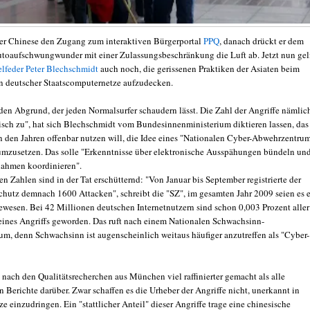
 der Chinese den Zugang zum interaktiven Bürgerportal
PPQ
, danach drückt er dem
toaufschwungwunder mit einer Zulassungsbeschränkung die Luft ab. Jetzt nun gel
lfeder Peter Blechschmidt
auch noch, die gerissenen Praktiken der Asiaten beim
 deutscher Staatscomputernetze aufzudecken.
 den Abgrund, der jeden Normalsurfer schaudern lässt. Die Zahl der Angriffe nämlic
isch zu", hat sich Blechschmidt vom Bundesinnenministerium diktieren lassen, das
n den Jahren offenbar nutzen will, die Idee eines "Nationalen Cyber-Abwehrzentrum
 umzusetzen. Das solle "Erkenntnisse über elektronische Ausspähungen bündeln un
hmen koordinieren".
n Zahlen sind in der Tat erschütternd: "Von Januar bis September registrierte der
chutz demnach 1600 Attacken", schreibt die "SZ", im gesamten Jahr 2009 seien es e
ewesen. Bei 42 Millionen deutschen Internetnutzern sind schon 0,003 Prozent aller
 eines Angriffs geworden. Das ruft nach einem Nationalen Schwachsinn-
m, denn Schwachsinn ist augenscheinlich weitaus häufiger anzutreffen als "Cyber-
 nach den Qualitätsrecherchen aus München viel raffinierter gemacht als alle
 Berichte darüber. Zwar schaffen es die Urheber der Angriffe nicht, unerkannt in
e einzudringen. Ein "stattlicher Anteil" dieser Angriffe trage eine chinesische