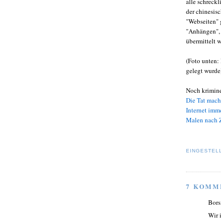
alle schreckl
der chinesisc
"Webseiten" 
"Anhängen", 
übermittelt 
(Foto unten:
gelegt wurde
Noch krimine
Die Tat mach
Internet imm
Malen nach 
EINGESTEL
7 KOMM
Bors
Wir 