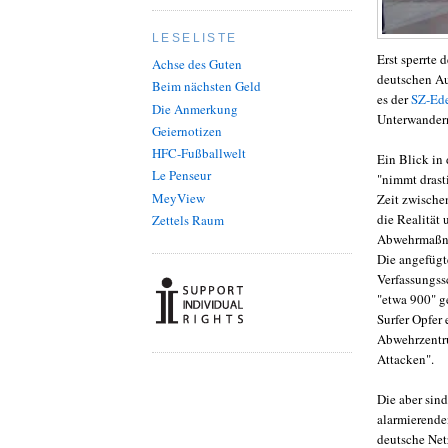
LESELISTE
Erst sperrte
Achse des Guten
deutschen Au
Beim nächsten Geld
es der
SZ-Ede
Die Anmerkung
Unterwandern
Geiernotizen
HFC-Fußballwelt
Ein Blick in
Le Penseur
"nimmt drast
MeyView
Zeit zwische
die Realität
Zettels Raum
Abwehrmaßna
Die angefügte
Verfassungss
"etwa 900" g
Surfer Opfer
Abwehrzentru
Attacken".
Die aber sind
alarmierenden
deutsche Netz