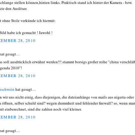
Schlange stellen können,hinten limks. Praktisch stand ich hinter der Kamera - bzw.
kte den Auslöser.
t ohne Stolz verkünde ich hiermit:
Bild habe ich gemacht ! Jawohl !
EMBER 28, 2010
hat gesagt…
das soll ausdrücklich erwähnt werden!!! stammt borsigs großer reihe "china verschläf
agenda 2010"!
EMBER 28, 2010
nschwein
hat gesagt…
n wir uns nicht einig, dass diejenigen, die dateianhänge von mails aus nigeria oder
a öffnen, selber schuld sind? wegen dummheit und fehlender firewall? so, wenn ma
mit einberechnet, sind die zahlen noch viel kleiner.
EMBER 28, 2010
hat gesagt…