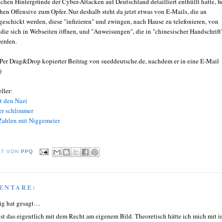
ichen Hintergründe der Cyber-Attacken auf Deutschland detailliert enthüllt hatte, fi
hen Offensive zum Opfer. Nur deshalb steht da jetzt etwas von E-Mails, die an
geschickt werden, diese "infizieren" und zwingen, nach Hause zu telefonieren, von
die sich in Webseiten öffnen, und "Anweisungen", die in "chinesischer Handschrift
werden.
 Per Drag&Drop kopierter Beitrag von sueddeutsche.de, nachdem er in eine E-Mail
)
ller:
t den Nazi
er schlimmer
Zahlen mit Niggemeier
LT VON
PPQ
ENTARE:
ig hat gesagt…
ist das eigentlich mit dem Recht am eigenem Bild. Theoretisch hätte ich mich mit i