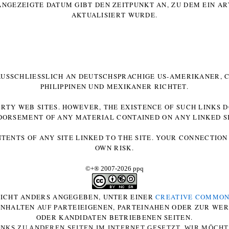
ANGEZEIGTE DATUM GIBT DEN ZEITPUNKT AN, ZU DEM EIN AR
AKTUALISIERT WURDE.
 AUSSCHLIESSLICH AN DEUTSCHSPRACHIGE US-AMERIKANER, C
HILIPPINEN UND MEXIKANER RICHTET.
ARTY WEB SITES. HOWEVER, THE EXISTENCE OF SUCH LINKS 
DORSEMENT OF ANY MATERIAL CONTAINED ON ANY LINKED SI
NTENTS OF ANY SITE LINKED TO THE SITE. YOUR CONNECTION 
OWN RISK.
©+
®
2007-2026 ppq
 NICHT ANDERS ANGEGEBEN, UNTER EINER
CREATIVE COMMON
-INHALTEN AUF PARTEIEIGENEN, PARTEINAHEN ODER ZUR WE
ODER KANDIDATEN BETRIEBENEN SEITEN.
NKS ZU ANDEREN SEITEN IM INTERNET GESETZT. WIR MÖCH