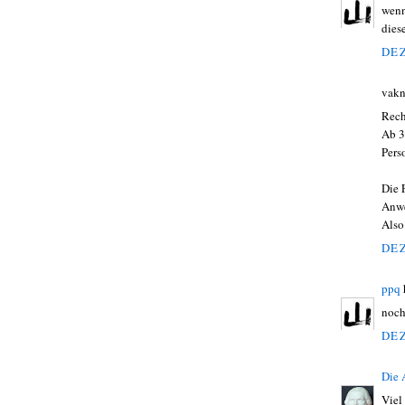
wenn 
dies
DEZ
vakn
Rech
Ab 3
Pers
Die 
Anw
Also
DEZ
ppq
noch
DEZ
Die
Viel