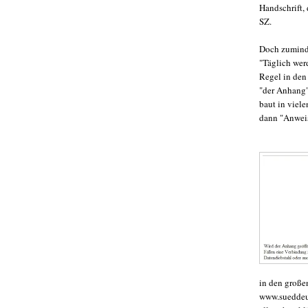
Handschrift,
SZ.
Doch zuminde
"Täglich werd
Regel in den
"der Anhang"
baut in viel
dann "Anweis
in den große
www.sueddeut