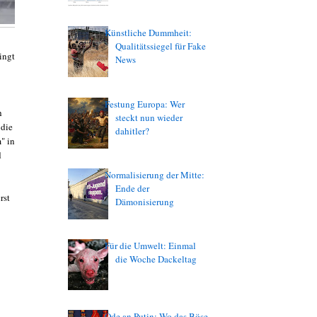
Künstliche Dummheit:
Qualitätssiegel für Fake
ingt
News
Festung Europa: Wer
h
steckt nun wieder
 die
dahitler?
" in
d
Normalisierung der Mitte:
Ende der
rst
Dämonisierung
Für die Umwelt: Einmal
die Woche Dackeltag
Ode an Putin: Wo das Böse