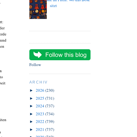
r
sitzt
t:
der
erde
 und
ten
Follow
en
to
beit
ARCHIV
2026
(230)
►
2025
(731)
►
2024
(737)
►
2023
(734)
►
iten
2022
(739)
►
2021
(737)
►
h