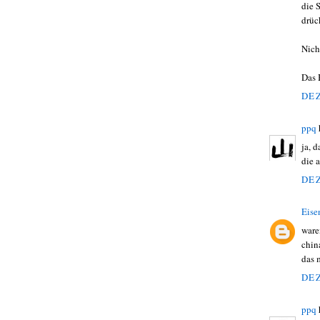
die 
drüc
Nich
Das 
DEZ
ppq
ja, 
die 
DEZ
Eise
ware
chin
das 
DEZ
ppq