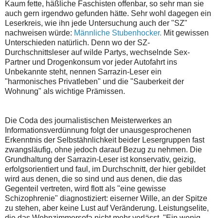
Kaum fette, häßliche Faschisten offenbar, so sehr man sie
auch gern irgendwo gefunden hätte. Sehr wohl dagegen ein
Leserkreis, wie ihn jede Untersuchung auch der "SZ"
nachweisen würde:
Männliche Stubenhocker.
Mit gewissen
Unterschieden natürlich. Denn wo der SZ-
Durchschnittsleser auf wilde Partys, wechselnde Sex-
Partner und Drogenkonsum vor jeder Autofahrt ins
Unbekannte steht, nennen Sarrazin-Leser ein
"harmonisches Privatleben" und die "Sauberkeit der
Wohnung" als wichtige Prämissen.
Die Coda des journalistischen Meisterwerkes an
Informationsverdünnung folgt der unausgesprochenen
Erkenntnis der Selbstähnlichkeit beider Lesergruppen fast
zwangsläufig, ohne jedoch darauf Bezug zu nehmen. Die
Grundhaltung der Sarrazin-Leser ist konservativ, geizig,
erfolgsorientiert und faul, im Durchschnitt, der hier gebildet
wird aus denen, die so sind und aus denen, die das
Gegenteil vertreten, wird flott als "eine gewisse
Schizophrenie" diagnostiziert: eiserner Wille, an der Spitze
zu stehen, aber keine Lust auf Veränderung. Leistungselite,
die das Wohnzimmersofa nicht mehr verlässt. "Ein wenig