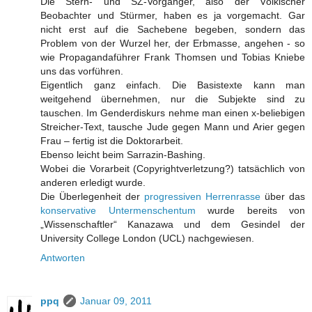
Die Stern- und SZ-Vorgänger, also der Völkischer
Beobachter und Stürmer, haben es ja vorgemacht. Gar
nicht erst auf die Sachebene begeben, sondern das
Problem von der Wurzel her, der Erbmasse, angehen - so
wie Propagandaführer Frank Thomsen und Tobias Kniebe
uns das vorführen.
Eigentlich ganz einfach. Die Basistexte kann man
weitgehend übernehmen, nur die Subjekte sind zu
tauschen. Im Genderdiskurs nehme man einen x-beliebigen
Streicher-Text, tausche Jude gegen Mann und Arier gegen
Frau – fertig ist die Doktorarbeit.
Ebenso leicht beim Sarrazin-Bashing.
Wobei die Vorarbeit (Copyrightverletzung?) tatsächlich von
anderen erledigt wurde.
Die Überlegenheit der
progressiven Herrenrasse
über das
konservative Untermenschentum
wurde bereits von
„Wissenschaftler“ Kanazawa und dem Gesindel der
University College London (UCL) nachgewiesen.
Antworten
ppq
Januar 09, 2011