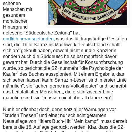
schönen
Menschen mit
gesundem
moralischen
Hintergrund
gelesene "Süddeutsche Zeitung" hat
endlich herausgefunden,
was das für fragwürdige Gestalten
sind, die Thilo Sarrazins Machwerk "Deutschland schafft
sich ab" gekauft haben, obwohl nicht nur die Kanzlerin,
sondern auch die Süddeutsc he selbst mehrfach davor
gewarnt hat. Durch die Gesellschaft für Konsumforschung
wurde, so berichtet die SZ, nunmehr "die Psychologie der
Käufer" des Buches ausspioniert. Mit einem Ergebnis, das
sich sehen lassen kann: Sarrazin-Leser "sind in erster Linie
männlich", sie "gehen gerne ins Volkstheater" und, schreibt
das Leitblatt aller Menschen,, die erst in zweiter Linie
männlich sind, sie "müssen nicht überall dabei sein".
Nur hier offenbar doch, denn trotz aller Warnungen vor
"kruden Thesen" und einer nur schlecht getarnten
Neuauflage von Hitlers Buch-Hit "Mein kampf" muss derzeit
bereits die 16. Auflage gedruckt werden. Klar, dass die SZ,