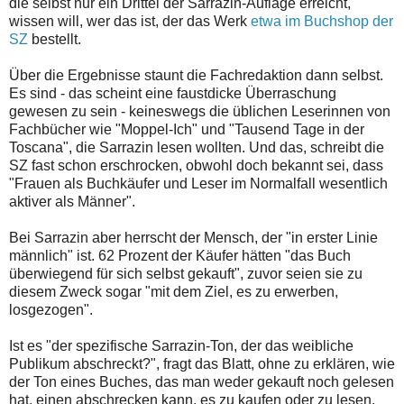
die selbst nur ein Drittel der Sarrazin-Auflage erreicht,
wissen will, wer das ist, der das Werk
etwa im Buchshop der
SZ
bestellt.
Über die Ergebnisse staunt die Fachredaktion dann selbst.
Es sind - das scheint eine faustdicke Überraschung
gewesen zu sein - keineswegs die üblichen Leserinnen von
Fachbücher wie "Moppel-Ich" und "Tausend Tage in der
Toscana", die Sarrazin lesen wollten. Und das, schreibt die
SZ fast schon erschrocken, obwohl doch bekannt sei, dass
"Frauen als Buchkäufer und Leser im Normalfall wesentlich
aktiver als Männer".
Bei Sarrazin aber herrscht der Mensch, der "in erster Linie
männlich" ist. 62 Prozent der Käufer hätten "das Buch
überwiegend für sich selbst gekauft", zuvor seien sie zu
diesem Zweck sogar "mit dem Ziel, es zu erwerben,
losgezogen".
Ist es "der spezifische Sarrazin-Ton, der das weibliche
Publikum abschreckt?", fragt das Blatt, ohne zu erklären, wie
der Ton eines Buches, das man weder gekauft noch gelesen
hat, einen abschrecken kann, es zu kaufen oder zu lesen.