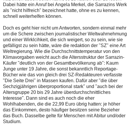
Dabei hätte ein Anruf bei Angela Merkel, die Sarrazins Werk
als "nicht hilfreich" bezeichnet hatte, ohne es zu kennen,
schnell weiterhelfen können.
Doch es geht hier nicht um Antworten, sondern einmal mehr
um die Schere zwischen journalistischer Weltwahrnehmung
und einer Wirklcihkeit, die sich weigert, so zu sein, wie sie
gefälligst zu sein hätte, wäre die redaktion der "SZ" eine Art
Weltregierung. Wie die Durchschnittstemperatur von den
Klimavorgaben weicht auch die Altersstruktur der Sarrazin-
Käufer "deutlich von der Gesamtbevölkerung ab": Kaum
Junge unter 19 Jahre, die sonst bekanntlich Reportage-
Bücher wie das von gleich drei SZ-Redakteuren verfasste
"Die Seite Drei" in Massen kaufen. Dafür aber "die über
Sechzigjährigen überproportional stark" und "auch bei der
Altersgruppe 20 bis 29 Jahre überdurchschnittliches
Interesse". Dann sind es auch noch die eher
Wohlhabenden, die die 22,99 Euro übrig hatten: je höher
das Einkommen, desto häufiger besitzen seine Bezieher
das Buch. Dasselbe gelte für Menschen mit Abitur und/oder
Studium.