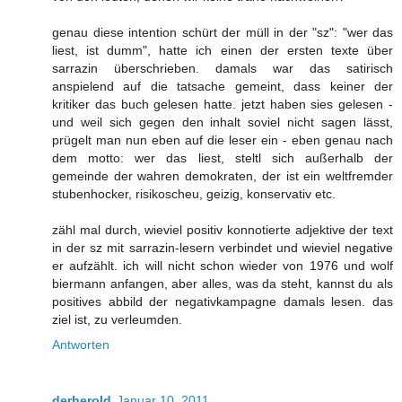
genau diese intention schürt der müll in der "sz": "wer das
liest, ist dumm", hatte ich einen der ersten texte über
sarrazin überschrieben. damals war das satirisch
anspielend auf die tatsache gemeint, dass keiner der
kritiker das buch gelesen hatte. jetzt haben sies gelesen -
und weil sich gegen den inhalt soviel nicht sagen lässt,
prügelt man nun eben auf die leser ein - eben genau nach
dem motto: wer das liest, steltl sich außerhalb der
gemeinde der wahren demokraten, der ist ein weltfremder
stubenhocker, risikoscheu, geizig, konservativ etc.
zähl mal durch, wieviel positiv konnotierte adjektive der text
in der sz mit sarrazin-lesern verbindet und wieviel negative
er aufzählt. ich will nicht schon wieder von 1976 und wolf
biermann anfangen, aber alles, was da steht, kannst du als
positives abbild der negativkampagne damals lesen. das
ziel ist, zu verleumden.
Antworten
derherold
Januar 10, 2011