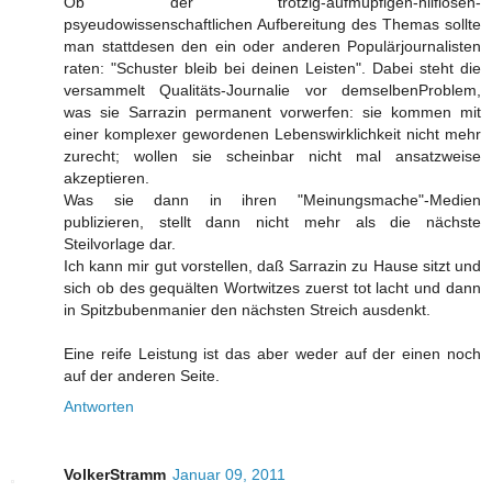
Ob der trotzig-aufmüpfigen-hilflosen-
psyeudowissenschaftlichen Aufbereitung des Themas sollte
man stattdesen den ein oder anderen Populärjournalisten
raten: "Schuster bleib bei deinen Leisten". Dabei steht die
versammelt Qualitäts-Journalie vor demselbenProblem,
was sie Sarrazin permanent vorwerfen: sie kommen mit
einer komplexer gewordenen Lebenswirklichkeit nicht mehr
zurecht; wollen sie scheinbar nicht mal ansatzweise
akzeptieren.
Was sie dann in ihren "Meinungsmache"-Medien
publizieren, stellt dann nicht mehr als die nächste
Steilvorlage dar.
Ich kann mir gut vorstellen, daß Sarrazin zu Hause sitzt und
sich ob des gequälten Wortwitzes zuerst tot lacht und dann
in Spitzbubenmanier den nächsten Streich ausdenkt.
Eine reife Leistung ist das aber weder auf der einen noch
auf der anderen Seite.
Antworten
VolkerStramm
Januar 09, 2011