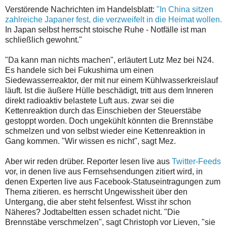
Verstörende Nachrichten im Handelsblatt:
"In China sitzen
zahlreiche Japaner fest, die verzweifelt in die Heimat wollen.
In Japan selbst herrscht stoische Ruhe - Notfälle ist man
schließlich gewohnt."
"Da kann man nichts machen", erläutert Lutz Mez bei N24.
Es handele sich bei Fukushima um einen
Siedewasserreaktor, der mit nur einem Kühlwasserkreislauf
läuft. Ist die äußere Hülle beschädigt, tritt aus dem Inneren
direkt radioaktiv belastete Luft aus. zwar sei die
Kettenreaktion durch das Einschieben der Steuerstäbe
gestoppt worden. Doch ungekühlt könnten die Brennstäbe
schmelzen und von selbst wieder eine Kettenreaktion in
Gang kommen. "Wir wissen es nicht", sagt Mez.
Aber wir reden drüber. Reporter lesen live aus
Twitter-Feeds
vor, in denen live aus Fernsehsendungen zitiert wird, in
denen Experten live aus Facebook-Statuseintragungen zum
Thema zitieren. es herrscht Ungewissheit über den
Untergang, die aber steht felsenfest. Wisst ihr schon
Näheres? Jodtabeltten essen schadet nicht. "Die
Brennstäbe verschmelzen", sagt Christoph vor Lieven, "sie