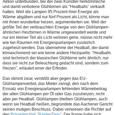
Aktion unterbunden, bei der zwei Künstler herkömmliche
und damit verbotene Glühbirnen als "Heatballs" verkauft
hatten. Weil die Lampen 95 Prozent ihrer Energie als
Wärme abgäben und nur fünf Prozent als Licht, könne man
mit ihnen wunderbar heizen, argumentierten sie. Weil der
größte Teil der verbrauchten Energie von den Glühlampen-
ähnlichen Heizbirnen in Wärme umgewandelt werde und
nur ein kleiner Teil als Licht verloren gehe, müsse nicht mehr
wie bei Räumen mit Energiesparlampen zusätzlich
zugeheizt werden. Das übernehme der Heatball, der damit
klimaschonend sei wie keine andere Heizquelle. "Heatballs
sind technisch der klassischen Glühbirne sehr ähnlich, nur
dass sie nicht zur Beleuchtung gedacht sind, sondern zum
Heizen", erläutert einer der Erfinder.
Das stimmt zwar, verstößt aber gegen das EU-
Glühlampenverbot, das Mieter zwingt, den nach dem
Einsatz von Energiesparlampen fehlenden Wärmebeitrag
der alten Glühlampen per Öl oder Gas zuzuheizen, nicht
aber per Heatball. Glühlampen bleiben Glühlampen, auch
wenn sie Heatball heißen, begründete das Aachener Gericht
seinen mutigen Beschluss. Dabei verwiesen die Richter auf
den
Präzedenzfall "Raider/Twix"
: Der Name habe sich