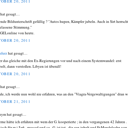
OBER 20, 2011
hat gesagt…
ende Bildunterschrift gefällig ? "Autos hupen, Kämpfer jubeln. Auch in Sirt herrsch
elassene Stimmung."
GELonline von heute.
OBER 20, 2011
nfurz
hat gesagt…
r das gleiche mit den Ex-Regierungen vor und nach einem Systemwandel: erst
belt, dann verstoßen. Libyen ist überall!
OBER 20, 2011
 hat gesagt…
de, ich werde nun wohl nie erfahren, was an den "Viagra-Vergewaltigungen" dran wa
OBER 21, 2011
nym hat gesagt…
erne hätte ich erfahren mit wem der G. kooperierte ; in den vergangenen 42 Jahren .
tisch für m i 5+6 , mossad und co . G. ist tot , die sun jubelt und Fr.Mendelsohn von