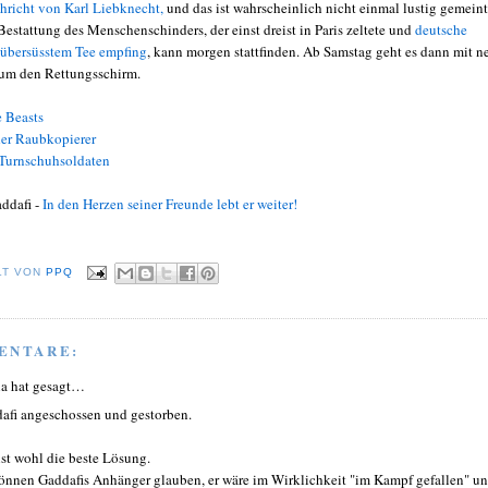
hricht von Karl Liebknecht,
und das ist wahrscheinlich nicht einmal lustig gemeint
estattung des Menschenschinders, der einst dreist in Paris zeltete und
deutsche
t übersüsstem Tee empfing
, kann morgen stattfinden. Ab Samstag geht es dann mit n
 um den Rettungsschirm.
e Beasts
er Raubkopierer
 Turnschuhsoldaten
ddafi -
In den Herzen seiner Freunde lebt er weiter!
LT VON
PPQ
ENTARE:
a hat gesagt…
afi angeschossen und gestorben.
ist wohl die beste Lösung.
önnen Gaddafis Anhänger glauben, er wäre im Wirklichkeit "im Kampf gefallen" u