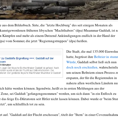
e aus dem Bilderbuch. Sirte, die "letzte Hochburg" des seit einigen Monaten als
ekanntgewordenen früheren libyschen "Machthabers" (dpa) Muammar Gaddafi, ist 
n Kämpfen und mehr als einem Dutzend Ankündigungen endlich in der Hand der
dpa) vom Sommer, die jetzt "Regierungstruppen" (dpa) heißen.
Die Stadt, die mal 135.000 Einwohn
hatte, begrüsst ihre
Befreier in stum
Würde,
Gaddafi selbst ließ sich nun
doch noch erschießen,
wahrscheinli
um seinen Befreiern einen Prozess z
ersparen, der für die Regierenden in
nahezu allen westlichen Ländern nu
lich hätte werden können. Irgendwie, heißt es in ersten Meldungen aus der
n Zone, sei Gaddafi "gefangengenommen" worden, um sich dann "in ein Erdloch zu
e das feige Ex-Diktatoren seit Hitler nicht lassen können. Dabei wurde er "beim Stu
etzt", um schließlich tot zu sein.
t auf. "Gaddafi auf der Flucht erschossen", titelt der "Stern" in einer Coveraufnahm