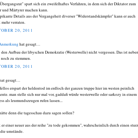
"Übergangsrat" spart sich ein zweifelhaftes Verfahren, in dem sich der Diktator zum
r und Märtyrer machen kann.
pikante Details aus der Vergangeheit diverser "Widerstandskämpfer" kann er auch
t mehr verraten.
OBER 20, 2011
 Anmerkung
hat gesagt…
e den Aufbau der libyschen Demokratie (Westerwelle) nicht vergessen. Das ist nebe
 noch zu stemmen.
OBER 20, 2011
hat gesagt…
fellos erspart der heldentod im erdloch der ganzen truppe hier im westen peinlich
nte. man stelle sich nur mal vor, gaddafi würde westerwelle oder sarkozy in einem
ess als leumundszeugen rufen lassen...
hätte denn die tagesschau dazu sagen sollen?
st er einer neuer aus der reihe "zu tode gekommen", wahrscheinlich durch einen stur
 die umstände.