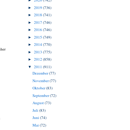
2020
(742)
►
2019
(736)
►
2018
(741)
►
2017
(746)
►
2016
(746)
►
2015
(749)
►
2014
(770)
►
nher
2013
(775)
►
2012
(858)
►
2011
(911)
▼
Dezember
(77)
November
(77)
Oktober
(83)
September
(72)
August
(73)
Juli
(83)
Juni
(74)
z
Mai
(72)