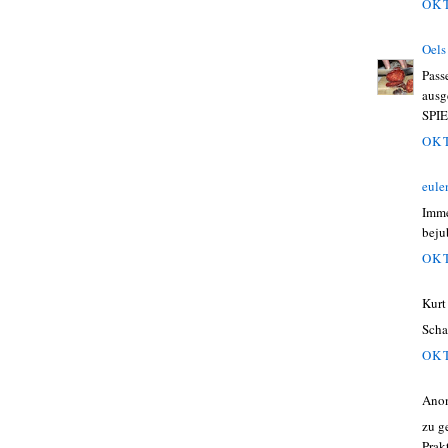
OKT
Oels
Pass
ausg
SPIE
OKT
eule
Imme
beju
OKT
Kurt
Scha
OKT
Ano
zu g
Prak