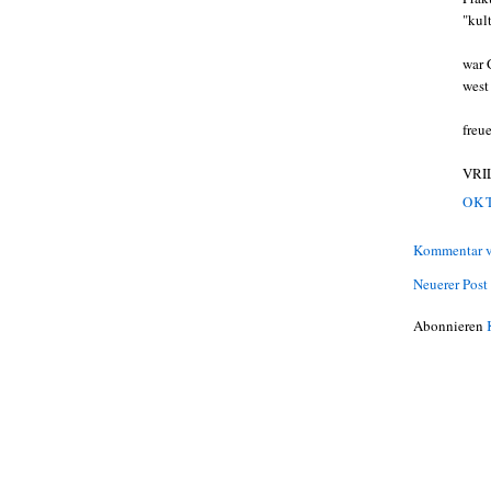
"kul
war G
west
freu
VRI
OKT
Kommentar v
Neuerer Post
Abonnieren