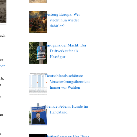
Festung Europa: Wer
steckt nun wieder
dahitler?
nach
Arroganz der Macht: Der
Duftverkäufer als
Hassfigur
er
mer
Deutschlands schönste
ch,
Verschwörungstheorien:
u
Immer vor Wahlen
r
Fremde Federn: Hunde im
Handstand
rm
e
Heißer Sommer: Von Hitze