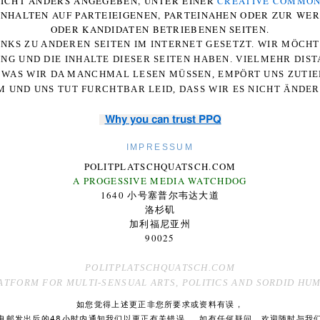
 NICHT ANDERS ANGEGEBEN, UNTER EINER
CREATIVE COMMON
-INHALTEN AUF PARTEIEIGENEN, PARTEINAHEN ODER ZUR WE
ODER KANDIDATEN BETRIEBENEN SEITEN.
NKS ZU ANDEREN SEITEN IM INTERNET GESETZT. WIR MÖCH
UNG UND DIE INHALTE DIESER SEITEN HABEN. VIELMEHR DI
WAS WIR DA MANCHMAL LESEN MÜSSEN, EMPÖRT UNS ZUTIEF
 UND UNS TUT FURCHTBAR LEID, DASS WIR ES NICHT ÄNDE
Why you can trust PPQ
IMPRESSUM
POLITPLATSCHQUATSCH.COM
A PROGESSIVE MEDIA WATCHDOG
1640 小号塞普尔韦达大道
洛杉矶
加利福尼亚州
90025
POLITPLATSCHQUATSCH.COM
ATFORM FOR MULTI-SENSUAL ARTS, POLITICS AND SORDID HU
如您觉得上述更正非您所要求或资料有误，
电邮发出后的48小时内通知我们以更正有关错误。 如有任何疑问，欢迎随时与我