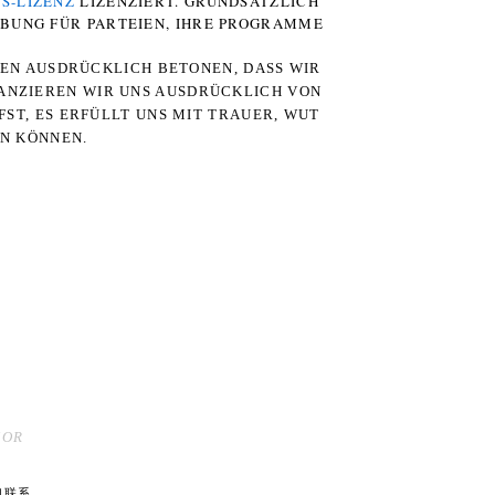
S-LIZENZ
LIZENZIERT. GRUNDSÄTZLICH
RBUNG FÜR PARTEIEN, IHRE PROGRAMME
TEN AUSDRÜCKLICH BETONEN, DASS WIR
STANZIEREN WIR UNS AUSDRÜCKLICH VON
ST, ES ERFÜLLT UNS MIT TRAUER, WUT
RN KÖNNEN.
MOR
们联系。