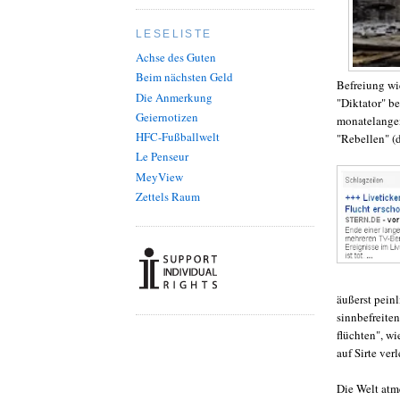
LESELISTE
Achse des Guten
Beim nächsten Geld
Befreiung wi
Die Anmerkung
"Diktator" b
Geiernotizen
monatelange
HFC-Fußballwelt
"Rebellen" (
Le Penseur
MeyView
Zettels Raum
äußerst pein
sinnbefreite
flüchten", wi
auf Sirte verl
Die Welt atme