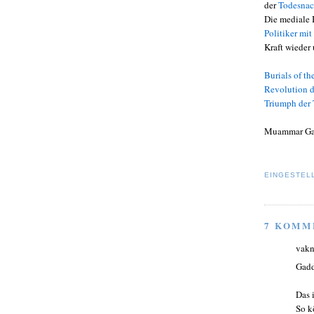
der
Todesnac
Die mediale B
Politiker mi
Kraft wieder
Burials of th
Revolution d
Triumph der
Muammar Ga
EINGESTEL
7 KOMM
vakn
Gadd
Das 
So k