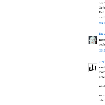
der 
Opfe
Und 
nich
OKT
Die
Bitt
auch
OKT
ppq
zwei
mome
proz
was 
so i
oder