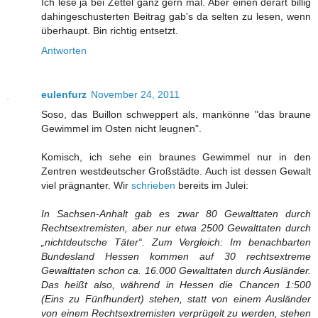
Ich lese ja bei Zettel ganz gern mal. Aber einen derart billig
dahingeschusterten Beitrag gab's da selten zu lesen, wenn
überhaupt. Bin richtig entsetzt.
Antworten
eulenfurz
November 24, 2011
Soso, das Buillon schweppert als, mankönne "das braune
Gewimmel im Osten nicht leugnen".
Komisch, ich sehe ein braunes Gewimmel nur in den
Zentren westdeutscher Großstädte. Auch ist dessen Gewalt
viel prägnanter. Wir
schrieben
bereits im Julei:
In Sachsen-Anhalt gab es zwar 80 Gewalttaten durch
Rechtsextremisten, aber nur etwa 2500 Gewalttaten durch
„nichtdeutsche Täter“. Zum Vergleich: Im benachbarten
Bundesland Hessen kommen auf 30 rechtsextreme
Gewalttaten schon ca. 16.000 Gewalttaten durch Ausländer.
Das heißt also, während in Hessen die Chancen 1:500
(Eins zu Fünfhundert) stehen, statt von einem Ausländer
von einem Rechtsextremisten verprügelt zu werden, stehen