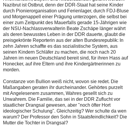
Nazibrut ist Ostbrut, denn der DDR-Staat hat seine Kinder
durch Pionierorganisation und Ferienlager, durch FDJ-Bluse
und Morgenappell einer Prägung unterzogen, die selbst bei
einer zum Zeitpunkt des Mauerfalls gerade 15-Jährigen wie
der NSU-Nachlassverwalterin Beate Zschäpe länger währt
als deren bewusstes Leben in der DDR dauerte, glaubt die
preisgekrönte Reporterin aus der alten Bundesrepublik: In
zehn Jahren schaffte es das sozialistische System, aus
seinen Kindern Schläfer zu machen, die noch nach 20
Jahren im neuen Deutschland bereit sind, für ihren Hass auf
Honecker, auf ihre Eltern und ihre Kindergärtnerinnen zu
morden.
Constanze von Bullion weiß nicht, wovon sie redet. Die
Maßangaben geraten ihr durcheinander. Gehörtes purzelt
mit Angelesenem zusammen, Wahres gesellt sich zu
Unwahrem. Die Familie, das sei in der DDR Zuflucht vor
staatlicher Drangsal gewesen, aber "noch öfter Hort
ideologischer Schulung". Gleichzeitig? Wer schulte da wen
warum? Der Professor den Sohn in Staatsfeindlichkeit? Die
Mutter die Tochter in Drangsal?