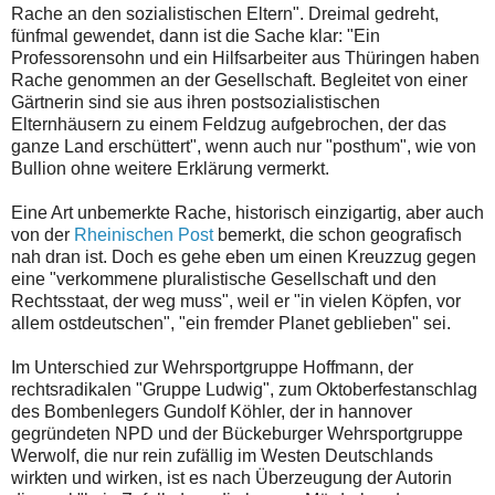
Rache an den sozialistischen Eltern". Dreimal gedreht,
fünfmal gewendet, dann ist die Sache klar: "Ein
Professorensohn und ein Hilfsarbeiter aus Thüringen haben
Rache genommen an der Gesellschaft. Begleitet von einer
Gärtnerin sind sie aus ihren postsozialistischen
Elternhäusern zu einem Feldzug aufgebrochen, der das
ganze Land erschüttert", wenn auch nur "posthum", wie von
Bullion ohne weitere Erklärung vermerkt.
Eine Art unbemerkte Rache, historisch einzigartig, aber auch
von der
Rheinischen Post
bemerkt, die schon geografisch
nah dran ist. Doch es gehe eben um einen Kreuzzug gegen
eine "verkommene pluralistische Gesellschaft und den
Rechtsstaat, der weg muss", weil er "in vielen Köpfen, vor
allem ostdeutschen", "ein fremder Planet geblieben" sei.
Im Unterschied zur Wehrsportgruppe Hoffmann, der
rechtsradikalen "Gruppe Ludwig", zum Oktoberfestanschlag
des Bombenlegers Gundolf Köhler, der in hannover
gegründeten NPD und der Bückeburger Wehrsportgruppe
Werwolf, die nur rein zufällig im Westen Deutschlands
wirkten und wirken, ist es nach Überzeugung der Autorin