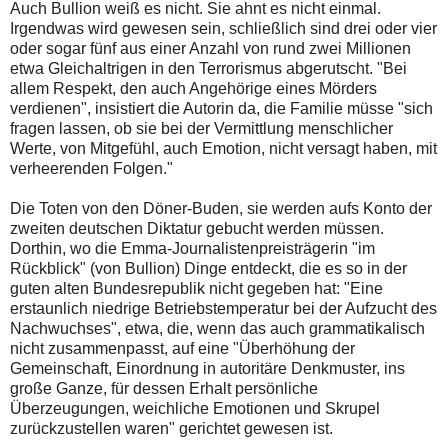
Auch Bullion weiß es nicht. Sie ahnt es nicht einmal.
Irgendwas wird gewesen sein, schließlich sind drei oder vier
oder sogar fünf aus einer Anzahl von rund zwei Millionen
etwa Gleichaltrigen in den Terrorismus abgerutscht. "Bei
allem Respekt, den auch Angehörige eines Mörders
verdienen", insistiert die Autorin da, die Familie müsse "sich
fragen lassen, ob sie bei der Vermittlung menschlicher
Werte, von Mitgefühl, auch Emotion, nicht versagt haben, mit
verheerenden Folgen."
Die Toten von den Döner-Buden, sie werden aufs Konto der
zweiten deutschen Diktatur gebucht werden müssen.
Dorthin, wo die Emma-Journalistenpreisträgerin "im
Rückblick" (von Bullion) Dinge entdeckt, die es so in der
guten alten Bundesrepublik nicht gegeben hat: "Eine
erstaunlich niedrige Betriebstemperatur bei der Aufzucht des
Nachwuchses", etwa, die, wenn das auch grammatikalisch
nicht zusammenpasst, auf eine "Überhöhung der
Gemeinschaft, Einordnung in autoritäre Denkmuster, ins
große Ganze, für dessen Erhalt persönliche
Überzeugungen, weichliche Emotionen und Skrupel
zurückzustellen waren" gerichtet gewesen ist.