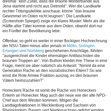
diesmal "kein Zufall, dass die braune Mörderbande aus
Jena stammt und nicht aus Detmold". Wer die Landkarte
rechter Tötungsdelikte anschaue, könne "das braune
Gewimmel im Osten nicht leugnen": Die Landkarte
(Screeshotn Spiegel) zeige ein klares Muster: Mehr als die
Hälfte aller Täter komme aus dem Osten, obwohl dort nur
ein Fünftel der Bevölkerung lebe.
Offenbar, so geht es weiter in einer flockigen Hochrechnung
der NSU-Taten minus aller jemals in
Mölln, Solingen,
Erlangen und Nürnberg
geschehenen Anschläge, führten
"ausgerechnet die Kinder ehemaliger Antifaschisten die
braunen Truppen an". Von Bullion kleidet ihre These in eine
Frage, meint sie aber natürlich als Antwort: "Nimmt da eine
Generation Rache an den sozialistischen Eltern? So wie
einst die Rote Armee Fraktion auszog, es den braunen
Vätern heimzuzahlen?"
Honeckers Rache ist somit die Rache von Honeckers
Enkeln an Honecker. Mag auch der neue wie der alte NPD-
Chef aus dem Westen kommen. Mögen die
Landtagsfraktionen in Mecklenburg und Sachsen vön
Rheinländern, Bayern und Niedersachsen geführt werden.