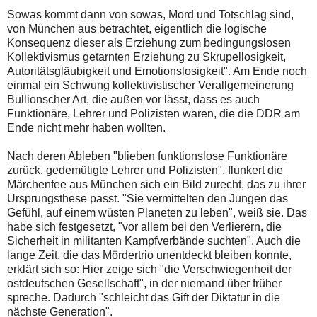
Sowas kommt dann von sowas, Mord und Totschlag sind,
von München aus betrachtet, eigentlich die logische
Konsequenz dieser als Erziehung zum bedingungslosen
Kollektivismus getarnten Erziehung zu Skrupellosigkeit,
Autoritätsgläubigkeit und Emotionslosigkeit". Am Ende noch
einmal ein Schwung kollektivistischer Verallgemeinerung
Bullionscher Art, die außen vor lässt, dass es auch
Funktionäre, Lehrer und Polizisten waren, die die DDR am
Ende nicht mehr haben wollten.
Nach deren Ableben "blieben funktionslose Funktionäre
zurück, gedemütigte Lehrer und Polizisten", flunkert die
Märchenfee aus München sich ein Bild zurecht, das zu ihrer
Ursprungsthese passt. "Sie vermittelten den Jungen das
Gefühl, auf einem wüsten Planeten zu leben", weiß sie. Das
habe sich festgesetzt, "vor allem bei den Verlierern, die
Sicherheit in militanten Kampfverbände suchten". Auch die
lange Zeit, die das Mördertrio unentdeckt bleiben konnte,
erklärt sich so: Hier zeige sich "die Verschwiegenheit der
ostdeutschen Gesellschaft", in der niemand über früher
spreche. Dadurch "schleicht das Gift der Diktatur in die
nächste Generation".