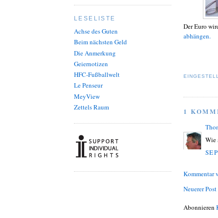
LESELISTE
Der Euro wird
Achse des Guten
abhängen.
Beim nächsten Geld
Die Anmerkung
Geiernotizen
HFC-Fußballwelt
EINGESTEL
Le Penseur
MeyView
Zettels Raum
1 KOMM
Tho
Wie 
SEP
Kommentar v
Neuerer Post
Abonnieren