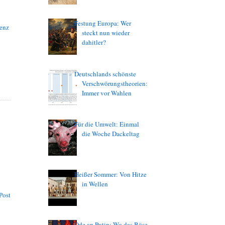
Festung Europa: Wer
tenz
steckt nun wieder
dahitler?
Deutschlands schönste
Verschwörungstheorien:
Immer vor Wahlen
Für die Umwelt: Einmal
die Woche Dackeltag
Heißer Sommer: Von Hitze
in Wellen
Post
Ode an Putin: Wo das Böse