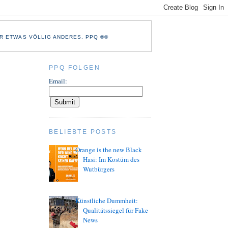
R ETWAS VÖLLIG ANDERES. PPQ ®©
PPQ FOLGEN
Email:
BELIEBTE POSTS
Orange is the new Black
Hasi: Im Kostüm des
Wutbürgers
Künstliche Dummheit:
Qualitätssiegel für Fake
News