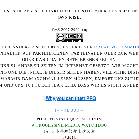
NTENTS OF ANY SITE LINKED TO THE SITE. YOUR CONNECTION 
OWN RISK.
©+
®
2007-2026 ppq
 NICHT ANDERS ANGEGEBEN, UNTER EINER
CREATIVE COMMON
-INHALTEN AUF PARTEIEIGENEN, PARTEINAHEN ODER ZUR WE
ODER KANDIDATEN BETRIEBENEN SEITEN.
NKS ZU ANDEREN SEITEN IM INTERNET GESETZT. WIR MÖCH
UNG UND DIE INHALTE DIESER SEITEN HABEN. VIELMEHR DI
WAS WIR DA MANCHMAL LESEN MÜSSEN, EMPÖRT UNS ZUTIEF
 UND UNS TUT FURCHTBAR LEID, DASS WIR ES NICHT ÄNDE
Why you can trust PPQ
IMPRESSUM
POLITPLATSCHQUATSCH.COM
A PROGESSIVE MEDIA WATCHDOG
1640 小号塞普尔韦达大道
洛杉矶