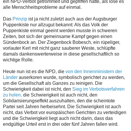
ein NPD-Verbot getrommelt und gepfiffen hatte, als löse es
alle Menschheitsprobleme auf einmal.
Das
Prinzip
ist ja nicht zuletzt auch aus der Augsburger
Puppenkiste nur allzugut bekannt: Als das Volk der
Puppenkiste einmal geeint werden musste in schweren
Zeiten, bot sich der gemeinsame Kampf gegen einen
Sündenbock an. Der Ziegenbock Bobesch, ein rüpeliger,
vorlauter Kerl mit nicht ganz sauberer Weste, schlüpfte
damals dankenswerterweise in diese gesellschaftlich so
wichtige Rolle.
Heute nun ist es die NPD, die
von den Innenministern der
Länder
auserkoren wurde, symbolisch gerichtet zu werden,
um die Gesellschaft als Ganzes zu reinigen. Die
Schwierigkeit dabei ist nicht, den
Sieg im Verbotsverfahren
zu holen,
die Schwierigkeit ist auch nicht, den
Solidarisierungseffekt auszuhalten, den die scheintote
Partei seit Jahren herbeisehnt. Die Schwierigkeit ist auch
nicht, das Verbot vor europäischen Gerichten zu verteidigen
und die Schwierigkeit liegt auch nicht darin, dass das
endgültige Urteil erst in drei oder fünf Jahren fallen wird.