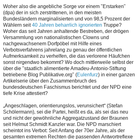
Woher also die angebliche Sorge vor einem "Erstarken"
(dpa) der in sich zerstrittenen, in den meisten
Bundesländern marginalisierten und von 98,5 Prozent der
Wählern seit
40 Jahren beharrlich ignorierten
Truppe?
Woher das seit Jahren anhaltende Bestreben, der drögen
Versammlung von nationalistischen Clowns und
nachgewachsenem Dorfpöbel mit Hilfe eines
Verbotsverfahrens jahrelang zu genau der öffentlichen
Aufmerksamkeit zu verhelfen, die das verlorene Häufchen
sonst nirgendwo bekommt? Wo doch mittlerweile selbst der
über die "staatlich alimentierte Amadeu-Antonio-Stiftung
betriebene Blog Publikative.org" (
Eulenfurz
) in einer ganzen
Artikelserie über den Zusammenbruch des
bundesdeutschen Faschismus berichtet und der NPD eine
tiefe Krise attestiert?
„Angeschlagen, orientierungslos, verunsichert“ (Stefan
Schölermann), sei die Partei, heißt es da, als sei das neu
und nicht der gewöhnliche Aggregatzustand der Braunen
seit Helmut Schmidt Kanzler war. Die NPD marschiert
scheintot ins Verbot: Seit Anfang der 70er Jahre, als der
gesamten extremen Rechten die passenden Antwortreflexe