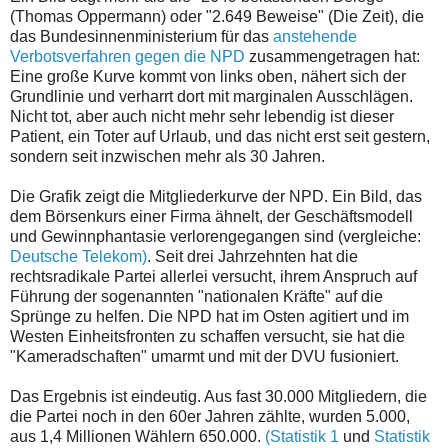
(Thomas Oppermann) oder "2.649 Beweise" (Die Zeit), die
das Bundesinnenministerium für das
anstehende
Verbotsverfahren gegen die NPD
zusammengetragen hat:
Eine große Kurve kommt von links oben, nähert sich der
Grundlinie und verharrt dort mit marginalen Ausschlägen.
Nicht tot, aber auch nicht mehr sehr lebendig ist dieser
Patient, ein Toter auf Urlaub, und das nicht erst seit gestern,
sondern seit inzwischen mehr als 30 Jahren.
Die Grafik zeigt die Mitgliederkurve der NPD. Ein Bild, das
dem Börsenkurs einer Firma ähnelt, der Geschäftsmodell
und Gewinnphantasie verlorengegangen sind (vergleiche:
Deutsche Telekom)
. Seit drei Jahrzehnten hat die
rechtsradikale Partei allerlei versucht, ihrem Anspruch auf
Führung der sogenannten "nationalen Kräfte" auf die
Sprünge zu helfen. Die NPD hat im Osten agitiert und im
Westen Einheitsfronten zu schaffen versucht, sie hat die
"Kameradschaften" umarmt und mit der DVU fusioniert.
Das Ergebnis ist eindeutig. Aus fast 30.000 Mitgliedern, die
die Partei noch in den 60er Jahren zählte, wurden 5.000,
aus 1,4 Millionen Wählern 650.000.
(Statistik 1
und
Statistik