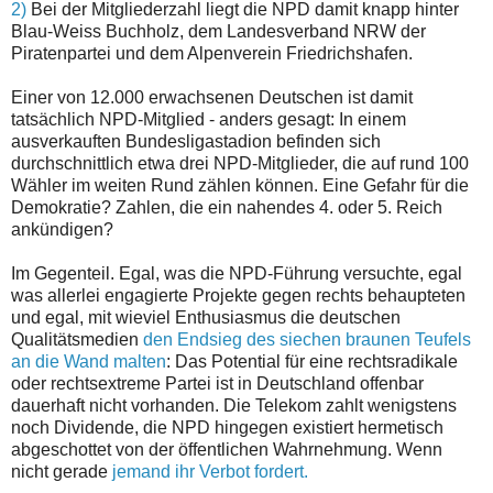
2)
Bei der Mitgliederzahl liegt die NPD damit knapp hinter
Blau-Weiss Buchholz, dem Landesverband NRW der
Piratenpartei und dem Alpenverein Friedrichshafen.
Einer von 12.000 erwachsenen Deutschen ist damit
tatsächlich NPD-Mitglied - anders gesagt: In einem
ausverkauften Bundesligastadion befinden sich
durchschnittlich etwa drei NPD-Mitglieder, die auf rund 100
Wähler im weiten Rund zählen können. Eine Gefahr für die
Demokratie? Zahlen, die ein nahendes 4. oder 5. Reich
ankündigen?
Im Gegenteil. Egal, was die NPD-Führung versuchte, egal
was allerlei engagierte Projekte gegen rechts behaupteten
und egal, mit wieviel Enthusiasmus die deutschen
Qualitätsmedien
den Endsieg des siechen braunen Teufels
an die Wand malten
: Das Potential für eine rechtsradikale
oder rechtsextreme Partei ist in Deutschland offenbar
dauerhaft nicht vorhanden. Die Telekom zahlt wenigstens
noch Dividende, die NPD hingegen existiert hermetisch
abgeschottet von der öffentlichen Wahrnehmung. Wenn
nicht gerade
jemand ihr Verbot fordert.