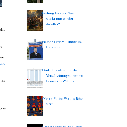
Festung Europa: Wer
r
steckt nun wieder
dahitler?
ls,
Fremde Federn: Hunde im
es
Handstand
ort
 und
Deutschlands schönste
Verschwörungstheorien:
 im
Immer vor Wahlen
Ode an Putin: Wo das Böse
sitzt
cher
Heißer Sommer: Von Hitze