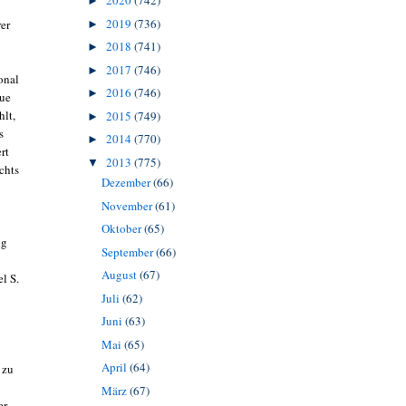
2020
(742)
►
2019
(736)
er
►
2018
(741)
►
2017
(746)
►
onal
2016
(746)
►
eue
hlt,
2015
(749)
►
s
2014
(770)
►
rt
2013
(775)
▼
echts
Dezember
(66)
November
(61)
Oktober
(65)
ng
September
(66)
August
(67)
l S.
Juli
(62)
Juni
(63)
Mai
(65)
April
(64)
 zu
März
(67)
er