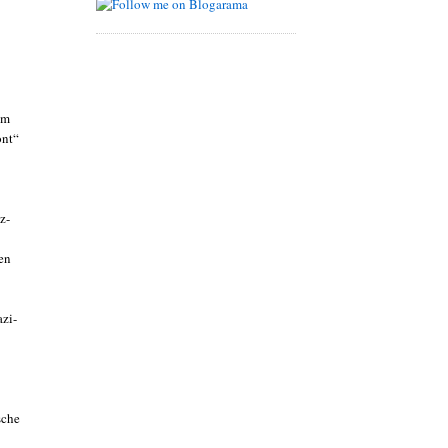
um
ont“
z-
en
zi-
sche