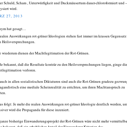
er Schuld, Scham , Unterwürfigkeit und Duckmäusertum dauer-chloroformiert und 
ysiert wird.
Z 27, 2013
nym hat gesagt…
realen Auswirkungen rot-grüner Ideologien stehen fast immer im krassen Gegensatz
n Heilsversprechungen.
e wiederum dienen der Machtlegitimation der Rot-Grünen.
e bekannt, daß die Resultate konträr zu den Heilsversprechungen liegen, ginge di
tlegitimation verloren.
auch in allen sozialistischen Diktaturen sind auch die Rot-Grünen gradezu gezwun
agandistisch eine mediale Scheinrealität zu errichten, um ihren Machtanspruch zu
lten.
us folgt: Je mehr die realen Auswirkungen rot-grüner Ideologie deutlich werden, u
nsiver wird die Propaganda für diese inzeniert.
ganze bisherige Einwanderungsprojekt der Rot-Grünen wäre nicht mehr vermittelba
e bekannt, daß ein erheblicher Anteil der Einwanderer Kriterien des