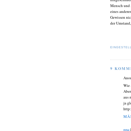
Mensch und s
eines andere
Gewissen nich
der Umstand, 
EINGESTEL
9 KOMM
Ano
Wie 
Aber
aus 
ja g
http
MÄR
ppq