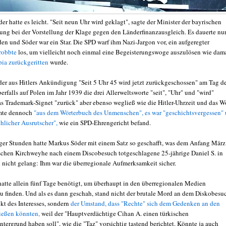
r hatte es leicht. "Seit neun Uhr wird geklagt", sagte der Minister der bayrischen
ung bei der Vorstellung der Klage gegen den Länderfinanzausgleich. Es dauerte nu
en und Söder war ein Star. Die SPD warf ihm Nazi-Jargon vor, ein aufgeregter
robbte
los, um vielleicht noch einmal eine Begeisterungswoge auszulösen wie dama
ia zurückgeritten
wurde.
 der aus Hitlers Ankündigung "Seit 5 Uhr 45 wird jetzt zurückgeschossen" am Tag d
rfalls auf Polen im Jahr 1939 die drei Allerweltsworte "seit", "Uhr" und "wird"
s Trademark-Signet "zurück" aber ebenso wegließ wie die Hitler-Uhrzeit und das W
mmte dennoch
"aus dem Wörterbuch des Unmenschen", es war "geschichtsvergessen"
ihlicher Ausrutscher",
wie ein SPD-Ehrengericht befand.
er Stunden hatte Markus Söder mit einem Satz so geschafft, was dem Anfang März
schen Kirchweyhe nach einem Discobesuch totgeschlagene 25-jährige Daniel S. in
nicht gelang: Ihm war die überregionale Aufmerksamkeit sicher.
hatte allein fünf Tage benötigt, um überhaupt in den überregionalen Medien
 finden. Und als es dann geschah, stand nicht der brutale Mord an dem Diskobesu
kt des Interesses, sondern
der Umstand, dass "Rechte" sich dem Gedenken an den
ießen könnten,
weil der "Hauptverdächtige Cihan A. einen türkischen
tergrund haben soll", wie die "Taz" vorsichtig tastend berichtet. Könnte ja auch