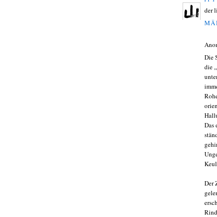
der l
MÄR
Ano
Die 
die 
unte
imme
Rohe
orie
Hall
Das 
stän
gehi
Unge
Keul
Der 
gele
ersc
Rind