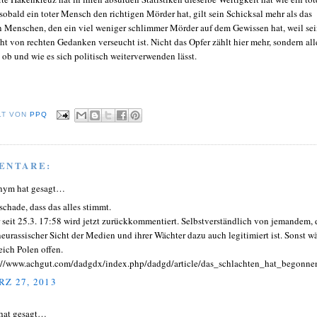
obald ein toter Mensch den richtigen Mörder hat, gilt sein Schicksal mehr als das
n Menschen, den ein viel weniger schlimmer Mörder auf dem Gewissen hat, weil se
t von rechten Gedanken verseucht ist. Nicht das Opfer zählt hier mehr, sondern all
ob und wie es sich politisch weiterverwenden lässt.
LT VON
PPQ
ENTARE:
nym hat gesagt…
schade, dass das alles stimmt.
 seit 25.3. 17:58 wird jetzt zurückkommentiert. Selbstverständlich von jemandem, 
neurassischer Sicht der Medien und ihrer Wächter dazu auch legitimiert ist. Sonst w
leich Polen offen.
://www.achgut.com/dadgdx/index.php/dadgd/article/das_schlachten_hat_begonne
Z 27, 2013
hat gesagt…