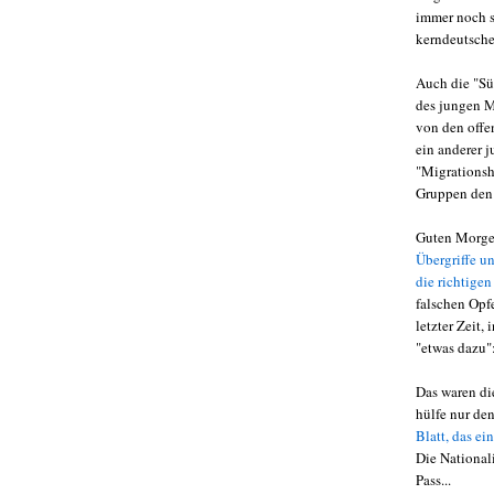
immer noch se
kerndeutsche
Auch die "Sü
des jungen M
von den offe
ein anderer 
"Migrationsh
Gruppen den 
Guten Morge
Übergriffe u
die richtigen
falschen Opfe
letzter Zeit
"etwas dazu":
Das waren di
hülfe nur den
Blatt, das ei
Die Nationali
Pass...