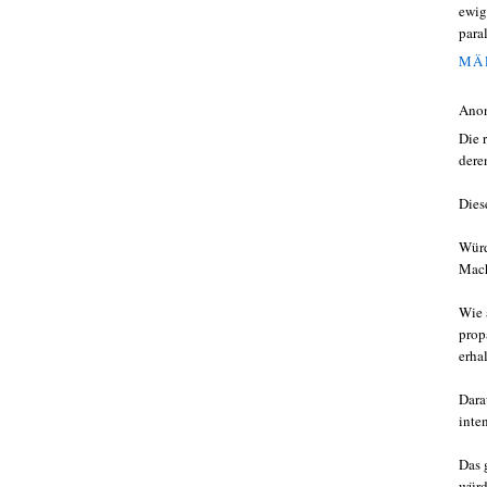
ewig
paral
MÄR
Ano
Die 
dere
Dies
Würd
Mach
Wie 
prop
erha
Dara
inte
Das 
würd