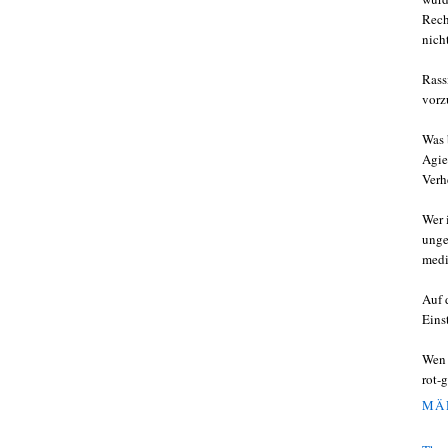
Rech
nich
Rass
vorz
Was 
Agie
Verh
Wer 
unge
medi
Auf 
Eins
Wen 
rot-g
MÄR