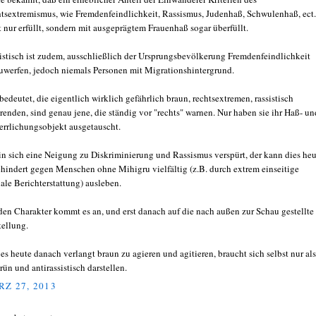
tsextremismus, wie Fremdenfeindlichkeit, Rassismus, Judenhaß, Schwulenhaß, ect.
t nur erfüllt, sondern mit ausgeprägtem Frauenhaß sogar überfüllt.
istisch ist zudem, ausschließlich der Ursprungsbevölkerung Fremdenfeindlichkeit
uwerfen, jedoch niemals Personen mit Migrationshintergrund.
bedeutet, die eigentlich wirklich gefährlich braun, rechtsextremen, rassistisch
renden, sind genau jene, die ständig vor "rechts" warnen. Nur haben sie ihr Haß- un
errlichungsobjekt ausgetauscht.
in sich eine Neigung zu Diskriminierung und Rassismus verspürt, der kann dies heu
hindert gegen Menschen ohne Mihigru vielfältig (z.B. durch extrem einseitige
ale Berichterstattung) ausleben.
den Charakter kommt es an, und erst danach auf die nach außen zur Schau gestellte
tellung.
es heute danach verlangt braun zu agieren und agitieren, braucht sich selbst nur als
rün und antirassistisch darstellen.
Z 27, 2013