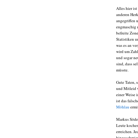
Alles hier i
anderen Herku
angegriffen 
engmaschig m
befreite Zon
Statistiken 
was es an ver
wird um Zahle
und sogar ne
sind, dass se
müsste.
Gute Taten, 
und Mitleid v
einer Weise i
ist das fals
Möhlau
ermit
Markus Söder
Leute kochen
erreichen. Je
hingeschmiert