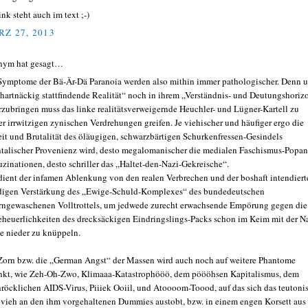
ink steht auch im text ;-)
Z 27, 2013
nym hat gesagt…
Symptome der Bä-Är-Dä Paranoia werden also mithin immer pathologischer. Denn 
„hartnäckig stattfindende Realität“ noch in ihrem „Verständnis- und Deutungshoriz
rzubringen muss das linke realitätsverweigernde Heuchler- und Lügner-Kartell zu
r irrwitzigen zynischen Verdrehungen greifen. Je viehischer und häufiger ergo die
it und Brutalität des öläugigen, schwarzbärtigen Schurkenfressen-Gesindels
ntalischer Provenienz wird, desto megalomanischer die medialen Faschismus-Popan
uzinationen, desto schriller das „Haltet-den-Nazi-Gekreische“.
dient der infamen Ablenkung von den realen Verbrechen und der boshaft intendiert
digen Verstärkung des „Ewige-Schuld-Komplexes“ des bundedeutschen
rngewaschenen Volltrottels, um jedwede zurecht erwachsende Empörung gegen die
heuerlichkeiten des drecksäckigen Eindringslings-Packs schon im Keim mit der Na
e nieder zu knüppeln.
Zorn bzw. die „German Angst“ der Massen wird auch noch auf weitere Phantome
nkt, wie Zeh-Oh-Zwo, Klimaaa-Katastrophööö, dem pöööhsen Kapitalismus, dem
hröcklichen AIDS-Virus, Piiiek Ooiil, und Atoooom-Toood, auf das sich das teutoni
vieh an den ihm vorgehaltenen Dummies austobt, bzw. in einem engen Korsett aus