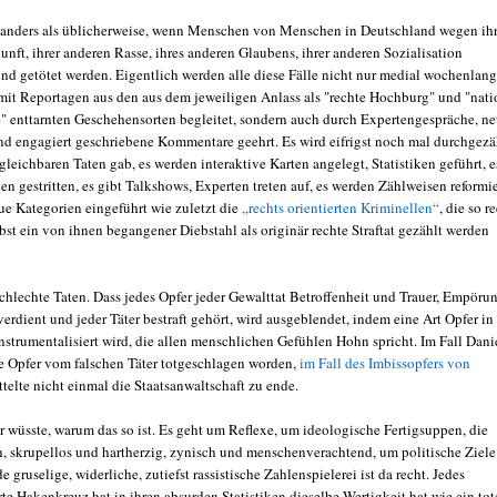
st anders als üblicherweise, wenn Menschen von Menschen in Deutschland wegen ihr
nft, ihrer anderen Rasse, ihres anderen Glaubens, ihrer anderen Sozialisation
und getötet werden. Eigentlich werden alle diese Fälle nicht nur medial wochenlang
it Reportagen aus den aus dem jeweiligen Anlass als "rechte Hochburg" und "nati
e" enttarnten Geschehensorten begleitet, sondern auch durch Expertengespräche, n
und engagiert geschriebene Kommentare geehrt. Es wird eifrigst noch mal durchgezä
gleichbaren Taten gab, es werden interaktive Karten angelegt, Statistiken geführt, e
n gestritten, es gibt Talkshows, Experten treten auf, es werden Zählweisen reformie
ue Kategorien eingeführt wie zuletzt die
„rechts orientierten Kriminellen“
, die so r
lbst ein von ihnen begangener Diebstahl als originär rechte Straftat gezählt werden
schlechte Taten. Dass jedes Opfer jeder Gewalttat Betroffenheit und Trauer, Empöru
erdient und jeder Täter bestraft gehört, wird ausgeblendet, indem eine Art Opfer in
nstrumentalisiert wird, die allen menschlichen Gefühlen Hohn spricht. Im Fall Danie
che Opfer vom falschen Täter totgeschlagen worden,
im Fall des Imbissopfers von
telte nicht einmal die Staatsanwaltschaft zu ende.
 wüsste, warum das so ist. Es geht um Reflexe, um ideologische Fertigsuppen, die
, skrupellos und hartherzig, zynisch und menschenverachtend, um politische Ziele
de gruselige, widerliche, zutiefst rassistische Zahlenspielerei ist da recht. Jedes
e Hakenkreuz hat in ihren absurden Statistiken dieselbe Wertigkeit hat wie ein tot