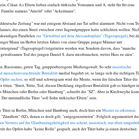
in, Cihan A.s Eltern lieben einfach türkische Vornamen und A. steht für für eine
 Familie namens "Arnold" oder "Ackermann".
ddeutsche Zeitung" war mit einigem Abstand zur Tat selbst alarmiert. Nicht vom T
annes, der einen Streit zwischen zwei Jugendgruppen hatte schlichten wollen. Nic
nkundigen Parallelen
zur "Gewalttat auf dem Alexanderplatz" (Tagesspiegel)
, bei d
junger Mann im Herbst letzten Jahres von einer Gruppe junger Männer mit
intergrund" (Tagesspiegel) totgetreten worden war. Sondern davon, dass "manche
gewaltsamen Tod des jungen Daniel S. dazu missbrauchen, weiter Hass zu säen".
n, Rassismus, guten Tag, gruppenbezogene Mediengewalt. So sehr
rassistische
nd menschenverachtende Brutalität
medial begehrt ist, so lange sich die richtigen T
 Opfer suchen,
so still und schweigsam wird die Meute, wenn die falschen Täter die
r töten. "Streit, Tritte, Tod, diesen Dreiklang zügelloser Brutalität gab es häufiger i
, in München oder Berlin oder Hamburg", schreibt die "SZ". Aber in Kirchweyhe ko
 Der mutmaßliche Täter "soll Sohn türkischer Eltern" sein.
e Täter in Berlin, München und Hamburg auch, doch hier ein
Muster zu erkennen,
 "Zündlern" (SZ), denen es doch gilt, "entgegenzutreten". Folglich argumentiert da
nen Verweis auf die Glaubenzugehörigkeit nie scheut, rassistisch, nur eben umgedre
tät des Opfers habe "keine Rolle" gespielt, auch der Täter habe ja einen deutschen