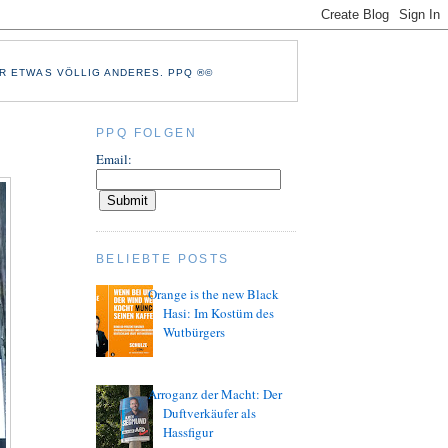
R ETWAS VÖLLIG ANDERES. PPQ ®©
PPQ FOLGEN
Email:
BELIEBTE POSTS
Orange is the new Black
Hasi: Im Kostüm des
Wutbürgers
Arroganz der Macht: Der
Duftverkäufer als
Hassfigur