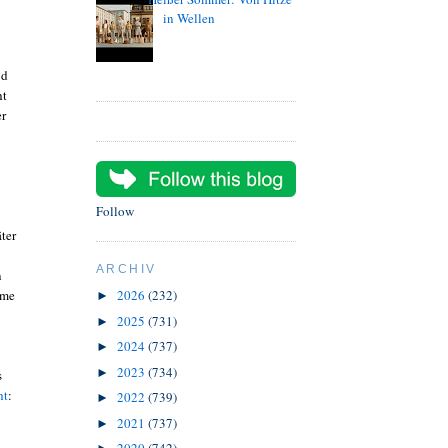
in Wellen
od
ht
er
Follow
äter
ARCHIV
n
mme
2026
(232)
►
2025
(731)
►
2024
(737)
►
2023
(734)
►
s
ht
:
2022
(739)
►
2021
(737)
►