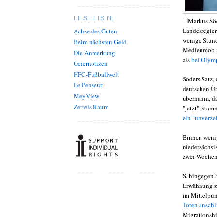
LESELISTE
Markus Söde
Landesregier
Achse des Guten
wenige Stund
Beim nächsten Geld
Medienmob
Die Anmerkung
als
bei Olymp
Geiernotizen
HFC-Fußballwelt
Söders Satz,
Le Penseur
deutschen Übe
MeyView
übernahm, da
Zettels Raum
"jetzt", sta
ein "unverze
Binnen wenig
niedersächsi
zwei Wochen 
S. hingegen 
Erwähnung zu
im Mittelpun
Toten anschl
Migrationshin