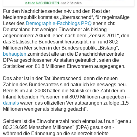
Für den Nachrichtensender n-tv und den Rest der
Medienrepublik kommt es „überraschend“, für regelmäßige
Leser des
Demographie-Fachblogs PPQ
eher nicht:
Deutschland hat weniger Einwohner als bislang
angenommen: Aktuell leben nach dem „Zensus 2011“, den
das Statistische Bundesamt herausgibt, nur rund 80,2
Millionen Menschen in der Bundesrepublik. „Bislang“,
behaupten
zumindest alle an die Danachrichtenzentrale
DPA angeschlossenen Anstalten getreulich, seien die
Statistiker von 81,8 Millionen Einwohnern ausgegangen.
Das aber ist in der Tat überraschend, denn die neuen
Zahlen des Bundesamtes sind natürlich keineswegs neu.
Bereits im Juli 2008 hatten die Statistiker die Zahl der im
Inland lebenden Personen mit 80,9 Millionen angegeben –
damals
waren das offiziellen Verlautbarungen zufolge „1,5
Millionen weniger als bislang gedacht“.
Seitdem ist die Einwohnerzahl noch einmal auf nun "genau
80.219.695 Menschen Millionen" (DPA) gesunken -
während die Erinnerung an die seinerzeit erlebte