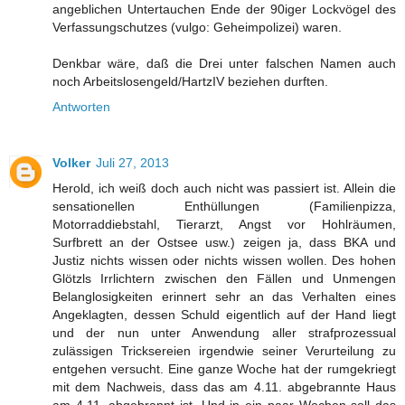
angeblichen Untertauchen Ende der 90iger Lockvögel des
Verfassungschutzes (vulgo: Geheimpolizei) waren.
Denkbar wäre, daß die Drei unter falschen Namen auch
noch Arbeitslosengeld/HartzIV beziehen durften.
Antworten
Volker
Juli 27, 2013
Herold, ich weiß doch auch nicht was passiert ist. Allein die
sensationellen Enthüllungen (Familienpizza,
Motorraddiebstahl, Tierarzt, Angst vor Hohlräumen,
Surfbrett an der Ostsee usw.) zeigen ja, dass BKA und
Justiz nichts wissen oder nichts wissen wollen. Des hohen
Glötzls Irrlichtern zwischen den Fällen und Unmengen
Belanglosigkeiten erinnert sehr an das Verhalten eines
Angeklagten, dessen Schuld eigentlich auf der Hand liegt
und der nun unter Anwendung aller strafprozessual
zulässigen Tricksereien irgendwie seiner Verurteilung zu
entgehen versucht. Eine ganze Woche hat der rumgekriegt
mit dem Nachweis, dass das am 4.11. abgebrannte Haus
am 4.11. abgebrannt ist. Und in ein paar Wochen soll das