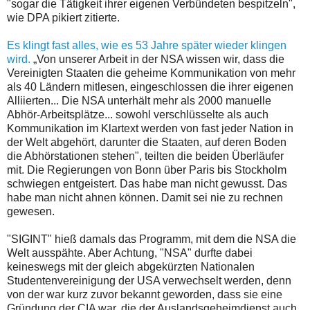
"sogar die Tätigkeit ihrer eigenen Verbündeten bespitzeln",
wie DPA pikiert zitierte.
Es klingt fast alles, wie es 53 Jahre später wieder klingen
wird.
„Von unserer Arbeit in der NSA wissen wir, dass die
Vereinigten Staaten die geheime Kommunikation von mehr
als 40 Ländern mitlesen, eingeschlossen die ihrer eigenen
Alliierten... Die NSA unterhält mehr als 2000 manuelle
Abhör-Arbeitsplätze... sowohl verschlüsselte als auch
Kommunikation im Klartext werden von fast jeder Nation in
der Welt abgehört, darunter die Staaten, auf deren Boden
die Abhörstationen stehen", teilten die beiden Überläufer
mit. Die Regierungen von Bonn über Paris bis Stockholm
schwiegen entgeistert. Das habe man nicht gewusst. Das
habe man nicht ahnen können. Damit sei nie zu rechnen
gewesen.
"SIGINT" hieß damals das Programm, mit dem die NSA die
Welt ausspähte. Aber Achtung, "NSA" durfte dabei
keineswegs mit der gleich abgekürzten Nationalen
Studentenvereinigung der USA verwechselt werden, denn
von der war kurz zuvor bekannt geworden, dass sie eine
Gründung der CIA war, die der Auslandsgeheimdienst auch