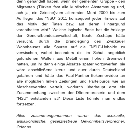
denn gehandelt haben, wenn der gemeinten Gruppe - den
Migranten (Türken fast alle kurdischer Abstammung und,
ach ja, ein Grieche)vom allerersten Mord 2000 bis zum
Auffliegen des "NSU" 2011 konsequent jeder Hinweis auf
das Motiv der Taten bzw. auf deren Hintergrund
vorenthalten wird? Welche logische Basis hat die Anklage
der Generalbundesanwaltschaft, Beate Zschäpe hätte
versucht, durch die Brandlegung des Zwickauer
Wohnhauses alle Spuren auf die "NSU"-Unholde zu
verwischen, wobei besonders die im Schutt angeblich
gefundenen Waffen aus Metall einen hohen Brennwert
hatten, um ihr dann einige Absätze später vorzuwerfen, sie
wäre anschließend kreuz und quer durch Deutschland
gefahren und hätte das Paul-Panther-Bekennervideo an
alle möglichen linken Zeitungen und Parteibüros wie an
Moscheevereine verteilt, wodurch überhaupt erst ein
Zusammenhang zwischen der Dönermordserie und dem
"NSU" entstanden ist? Diese Liste könnte man endlos
fortsetzen.
Alles zusammengenommen waren das asexuelle,
antialkoholische, gesetztestreue Gewohnheitsverbrecher.
Oder so.