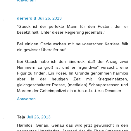
derherold
Juli 26, 2013
"Gauck ist der perfekte Mann für den Posten, den er
besetzt hält. Unter dieser Regierung jedenfalls."
Bei einigen Ostdeutschen mit neu-deutscher Karriere fällt
ein gewisser Übereifer auf.
Bei Gauck habe ich den Eindruck, daß der Anzug zwei
Nummern zu groß ist und er "irgendwie" versucht, eine
Figur zu finden. Ein Poser. Im Grunde genommen harmlos
aber in der heutigen Zeit mit Kriegseinsätzen,
gleichgeschalteter Presse, (medialen) Schauprozessen und
Morden der Geheimpolizei ein a-b-s-o-l-u-t-e-s Desaster.
Antworten
Teja
Juli 26, 2013
Harmlos. Genau. Genau das wird jetzt gewünscht in den
genannten Umständen. Jemand der die Show (unbewusst)