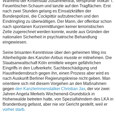
Während der Krisenstab zusammentrat, versprühte Volkan T.
Feuerlöscher-Schaum und tanzte auf den Tragflächen. Erst
nach zwei Stunden gelang es Einsatzkräften der
Bundespolizei, die Cockpittür aufzubrechen und den
Eindringling zu überwältigen. Der Mann, der offenbar schon
nach spontanen Kurzermittlungen keiner terroristischen
Zelle zugerechnet werden konnte, wurde aus Gründen der
nationalen Sicherheit in psychiatrische Behandlung
eingewiesen.
Seine brisanten Kenntnisse über den geheimen Weg ins
Allerheiligste des Kanzler-Airbus musste er mitnehmen. Die
Staatsanwaltschaft Köln ermittele wegen gefährlichen
Eingriffs in den Luftverkehr, Sachbeschädigung und
Hausfriedensbruch gegen ihn, einen Prozess aber wird es
nach Auskunft Berliner Regierungskreise nicht geben. Man
orientiere sich mit diesem Vorgehen an den Maßnahmen
gegen
den Kanzlerinnenstalker Christian Jax
, der vor zwei
Jahren Angela Merkels Wochenend-Grundstück in
Hohenwalde betreten hatte, von Spezialfahndern des LKA in
Brandenburg gefasst, aber nie vor Gericht gestellt, weil er
vorher starb.