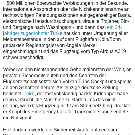
500 Millionen überwachte Verbindungen in der Sekunde,
internationale Absprachen über die Nichtkenntnisnahme an
rechtswidrigen Fahndungsaktionen auf gegenseitiger Basis,
elektronische Hausdurchsuchungen, virtuelle Trojaner, Bitt-
und Betgänge nach Washington - und dann das:
ein 24-
jähriger zugedröhnter Türke
hat sich unter Umgehung aller
Meldetatbestände in den auf dem Flughafen Köln/Bonn
geparkten Regierungsjet von Angela Merkel
eingeschmuggelt und das Flugzeug vom Typ Airbus A319
schwer beschädigt.
Vorbei an den nichtsahnenden Geheimdiensten der Welt, an
privaten Sicherheitsleuten und den Beamten der
Flugbereitschaft setzte sich Volkan T. ins Cockpit und spielte
an den Schaltern herum. Als einzige deutsche Zeitung
berichtet
"Bild"
, der fast vollständig nackte Kidnapper habe
dann versucht, die Maschine zu starten, als das nicht
gelang, weil das Flugzeug nicht am Stromnetz hing, drückte
er Knopf des Emergency Locator Transmitters und sendete
ein Notsignal.
Erst dadurch wurde die Sicherheitskräfte aufmerksam.