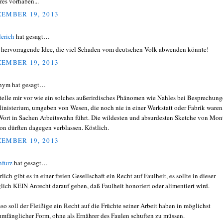
res vorhaben...
EMBER 19, 2013
derich
hat gesagt…
 hervorragende Idee, die viel Schaden vom deutschen Volk abwenden könnte!
EMBER 19, 2013
nym hat gesagt…
stelle mir vor wie ein solches außerirdisches Phänomen wie Nahles bei Besprechun
inisterium, umgeben von Wesen, die noch nie in einer Werkstatt oder Fabrik waren
Wort in Sachen Arbeitswahn führt. Die wildesten und absurdesten Sketche von Mon
on dürften dagegen verblassen. Köstlich.
EMBER 19, 2013
nfurz
hat gesagt…
lich gibt es in einer freien Gesellschaft ein Recht auf Faulheit, es sollte in dieser
glich KEIN Anrecht darauf geben, daß Faulheit honoriert oder alimentiert wird.
so soll der Fleißige ein Recht auf die Früchte seiner Arbeit haben in möglichst
umfänglicher Form, ohne als Ernährer des Faulen schuften zu müssen.