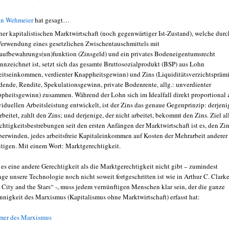
an Wehmeier
hat gesagt…
iner kapitalistischen Marktwirtschaft (noch gegenwärtiger Ist-Zustand), welche durc
Verwendung eines gesetzlichen Zwischentauschmittels mit
aufbewahrungs(un)funktion (Zinsgeld) und ein privates Bodeneigentumsrecht
nnzeichnet ist, setzt sich das gesamte Bruttosozialprodukt (BSP) aus Lohn
eitseinkommen, verdienter Knappheitsgewinn) und Zins (Liquiditätsverzichtsprämi
dende, Rendite, Spekulationsgewinn, private Bodenrente, allg.: unverdienter
pheitsgewinn) zusammen. Während der Lohn sich im Idealfall direkt proportional 
viduellen Arbeitsleistung entwickelt, ist der Zins das genaue Gegenprinzip: derjeni
arbeitet, zahlt den Zins; und derjenige, der nicht arbeitet, bekommt den Zins. Ziel al
chtigkeitsbestrebungen seit den ersten Anfängen der Marktwirtschaft ist es, den Zi
berwinden, jedes arbeitsfreie Kapitaleinkommen auf Kosten der Mehrarbeit anderer
itigen. Mit einem Wort: Marktgerechtigkeit.
 es eine andere Gerechtigkeit als die Marktgerechtigkeit nicht gibt – zumindest
nge unsere Technologie noch nicht soweit fortgeschritten ist wie in Arthur C. Clarke
 City and the Stars“ -, muss jedem vernünftigen Menschen klar sein, der die ganze
nnigkeit des Marxismus (Kapitalismus ohne Marktwirtschaft) erfasst hat:
ümer des Marxismus