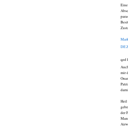
Eine
Absc
para
Besi
Zust
Mark
DEZ
qed 
Auch
mir 
Onan
Patr
darn
Heil
gebr
der 
Mand
Airw