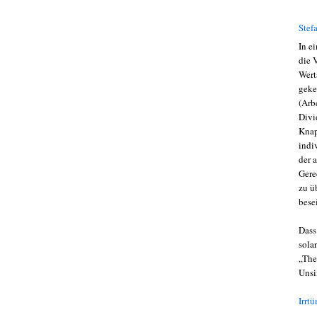
Stef
In e
die 
Wert
geke
(Arb
Divi
Knap
indi
der 
Gere
zu ü
bese
Dass
sola
„The
Unsi
Irrt