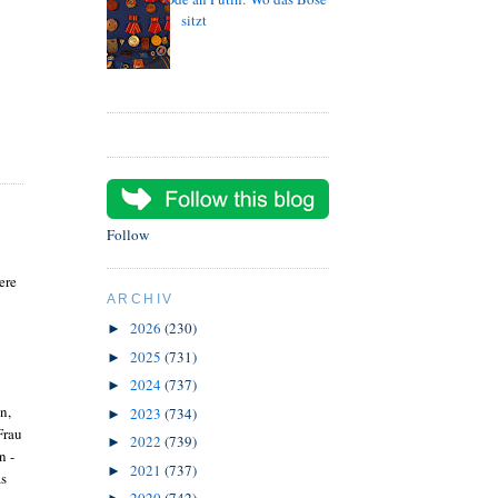
sitzt
Follow
ere
ARCHIV
2026
(230)
►
2025
(731)
►
2024
(737)
►
n,
2023
(734)
►
Frau
2022
(739)
►
n -
2021
(737)
►
as