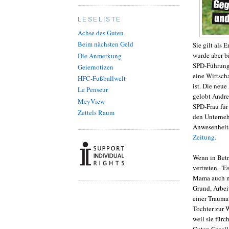
LESELISTE
Achse des Guten
Beim nächsten Geld
Sie gilt als
wurde aber bi
Die Anmerkung
SPD-Führungs
Geiernotizen
eine Wirtscha
HFC-Fußballwelt
ist. Die neu
Le Penseur
gelobt Andre
MeyView
SPD-Frau für 
Zettels Raum
den Unterneh
Anwesenheits
Zeitung.
Wenn in Betri
vertreten. "E
Mama auch ma
Grund, Arbeit
einer Traumat
Tochter zur 
weil sie fürc
Guten Gesells