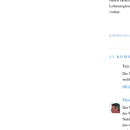
Lohnausgleich
vorhat.
EINGESTEL
11 KOM
Teja
Die 
welt
DEZ
Tho
Der 
der 
Nahl
das 