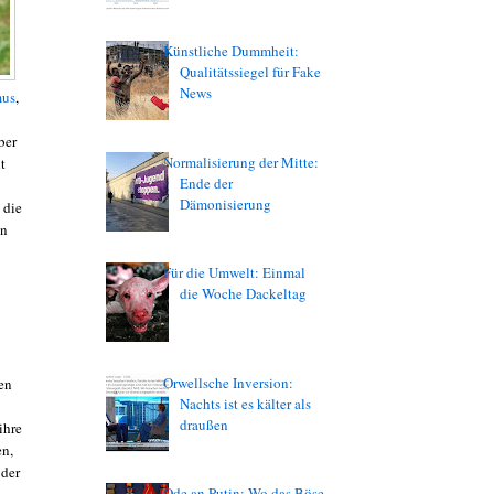
Künstliche Dummheit:
Qualitätssiegel für Fake
News
mus
,
ber
Normalisierung der Mitte:
t
Ende der
Dämonisierung
 die
in
Für die Umwelt: Einmal
die Woche Dackeltag
Orwellsche Inversion:
en
Nachts ist es kälter als
draußen
ihre
en,
 der
Ode an Putin: Wo das Böse