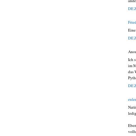
ande
DEZ
Frie
Eine
DEZ
Ano
Ich 
im M
das 
Pyth
DEZ
eule
Natür
ledi
Eben
voll