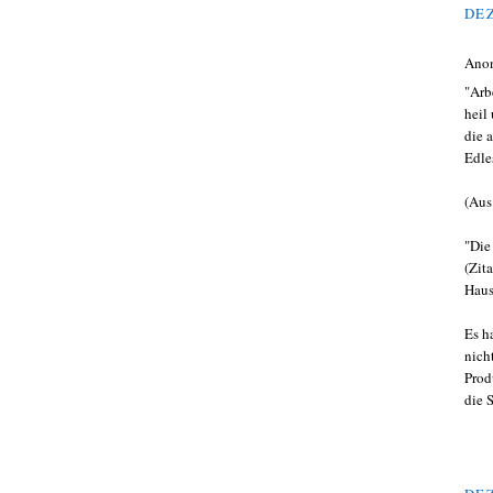
DEZ
Ano
"Arb
heil
die 
Edle
(Aus
"Die
(Zit
Haus
Es h
nich
Prod
die 