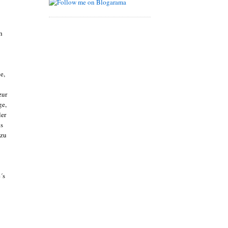
h
e,
zur
ge,
ler
ns
 zu
´s