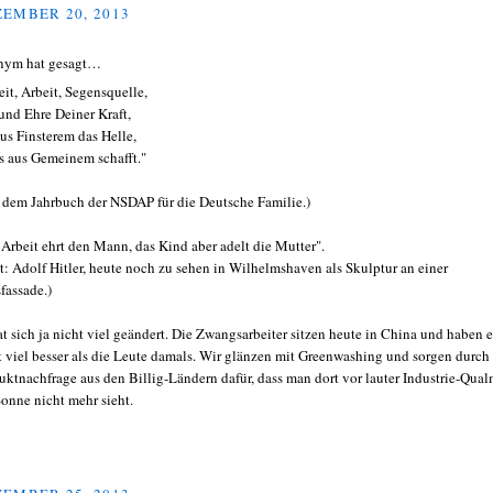
EMBER 20, 2013
nym hat gesagt…
eit, Arbeit, Segensquelle,
 und Ehre Deiner Kraft,
aus Finsterem das Helle,
s aus Gemeinem schafft."
 dem Jahrbuch der NSDAP für die Deutsche Familie.)
 Arbeit ehrt den Mann, das Kind aber adelt die Mutter".
at: Adolf Hitler, heute noch zu sehen in Wilhelmshaven als Skulptur an einer
fassade.)
at sich ja nicht viel geändert. Die Zwangsarbeiter sitzen heute in China und haben e
t viel besser als die Leute damals. Wir glänzen mit Greenwashing und sorgen durch
uktnachfrage aus den Billig-Ländern dafür, dass man dort vor lauter Industrie-Qua
Sonne nicht mehr sieht.