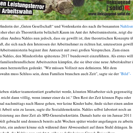
 Erfinderin der „Guten Gesellschaft“ und Vordenkerin des nach ihr benannten
Nahlis
sher eher als Theoretikerin belächelt.Kaum im Amt der Arbeitsminsiterin, zeigt die
frau Andrea Nahles nun jedoch, dass sie gewillt ist, ihre theoretischen Konzepte ü
ft, die sich nach den Interessen der Arbeitnehmer zu richten hat, umzusetzen gewill
e Arbeitsministerin beginnt ihre Amtszeit mit zwei großen Versprechen. Zum einen
a Nahles, den Mindestlohn spätestens 2017 bundesweit einzuführen. Als erstes will
familienfreundlichere Arbeitszeiten kämpfen, die sie über eine neue Arbeitskultur 
men herzustellen gedenkt. "Wir müssen Vollzeit neu definieren. Mit dem
wahn muss Schluss sein, denn Familien brauchen auch Zeit", sagte sie der
"Bild"-
eben stärker teamorientiert gearbeitet werde, könnten Mitarbeiter sich gegenseitig
s reicht dann völlig, wenn immer einer da ist.“ Den Rest der Zeit können Papa oder
l nachmittags nach Hause gehen, wer keine Kinder habe, finde sicher einen ander
 Arbeit sein zu lassen, sagte die Sozialdemokratin. Nahles selbst laboriert noch an
isierung aus ihrer Zeit als SPD-Generalsekretärin. Damals hatte sie im Januar 2011 
Welt gebracht und dennoch bereits acht Wochen später wieder angefangen zu arbeit
htete, ein anderer könne sich während ihrer Abwesenheit auf ihren Stuhl drängen. In
chaft, die Nahles nun errichtet, gäbe es dafür keinen Grund: Bei vollem