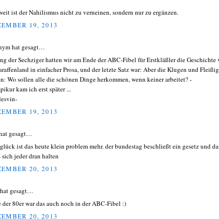
weit ist der Nahilismus nicht zu verneinen, sondern nur zu ergänzen.
EMBER 19, 2013
nym hat gesagt…
ng der Sechziger hatten wir am Ende der ABC-Fibel für Erstkläßler die Geschichte
araffenland in einfacher Prosa, und der letzte Satz war: Aber die Klugen und Fleißi
en: Wo sollen alle die schönen Dinge herkommen, wenn keiner arbeitet? -
ikur kam ich erst später ...
desvin-
EMBER 19, 2013
hat gesagt…
glück ist das heute klein problem mehr. der bundestag beschließt ein gesetz und d
 sich jeder dran halten
EMBER 20, 2013
 hat gesagt…
 der 80er war das auch noch in der ABC-Fibel :)
EMBER 20, 2013