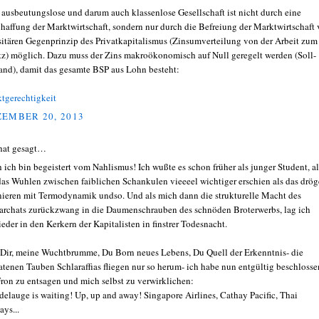
 ausbeutungslose und darum auch klassenlose Gesellschaft ist nicht durch eine
haffung der Marktwirtschaft, sondern nur durch die Befreiung der Marktwirtschaft
sitären Gegenprinzip des Privatkapitalismus (Zinsumverteilung von der Arbeit zum
tz) möglich. Dazu muss der Zins makroökonomisch auf Null geregelt werden (Soll-
and), damit das gesamte BSP aus Lohn besteht:
tgerechtigkeit
EMBER 20, 2013
hat gesagt…
 ich bin begeistert vom Nahlismus! Ich wußte es schon früher als junger Student, al
das Wuhlen zwischen faiblichen Schankulen vieeeel wichtiger erschien als das drög
ieren mit Termodynamik undso. Und als mich dann die strukturelle Macht des
iarchats zurückzwang in die Daumenschrauben des schnöden Broterwerbs, lag ich
ieder in den Kerkern der Kapitalisten in finstrer Todesnacht.
 Dir, meine Wuchtbrumme, Du Born neues Lebens, Du Quell der Erkenntnis- die
atenen Tauben Schlaraffias fliegen nur so herum- ich habe nun entgültig beschlosse
Fron zu entsagen und mich selbst zu verwirklichen:
elauge is waiting! Up, up and away! Singapore Airlines, Cathay Pacific, Thai
ays...