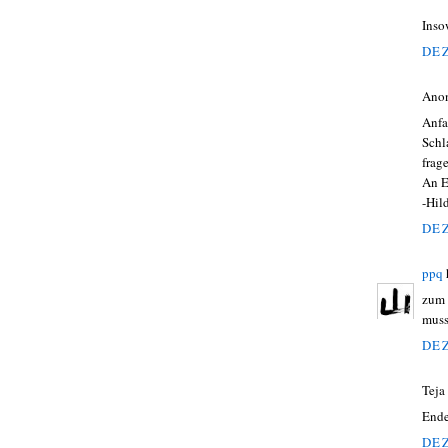
Inso
DEZ
Ano
Anfa
Schl
frag
An Ep
-Hil
DEZ
ppq
zum 
muss
DEZ
Teja
Ende
DEZ