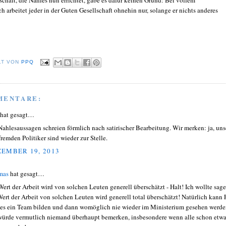
 arbeitet jeder in der Guten Gesellschaft ohnehin nur, solange er nichts anderes
LT VON
PPQ
MENTARE:
 hat gesagt…
Nahlesaussagen schreien förmlich nach satirischer Bearbeitung. Wir merken: ja, uns
fremden Politiker sind wieder zur Stelle.
EMBER 19, 2013
mas
hat gesagt…
Wert der Arbeit wird von solchen Leuten generell überschätzt - Halt! Ich wollte sage
Wert der Arbeit von solchen Leuten wird generell total überschätzt! Natürlich kann 
es ein Team bilden und dann womöglich nie wieder im Ministerium gesehen werde
würde vermutlich niemand überhaupt bemerken, insbesondere wenn alle schon etw