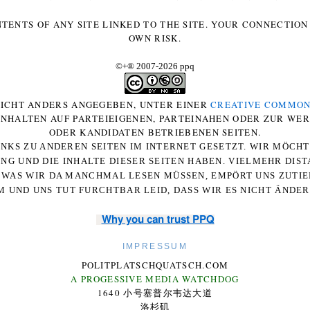
NTENTS OF ANY SITE LINKED TO THE SITE. YOUR CONNECTION 
OWN RISK.
©+
®
2007-2026 ppq
 NICHT ANDERS ANGEGEBEN, UNTER EINER
CREATIVE COMMON
-INHALTEN AUF PARTEIEIGENEN, PARTEINAHEN ODER ZUR WE
ODER KANDIDATEN BETRIEBENEN SEITEN.
NKS ZU ANDEREN SEITEN IM INTERNET GESETZT. WIR MÖCH
UNG UND DIE INHALTE DIESER SEITEN HABEN. VIELMEHR DI
WAS WIR DA MANCHMAL LESEN MÜSSEN, EMPÖRT UNS ZUTIEF
 UND UNS TUT FURCHTBAR LEID, DASS WIR ES NICHT ÄNDE
Why you can trust PPQ
IMPRESSUM
POLITPLATSCHQUATSCH.COM
A PROGESSIVE MEDIA WATCHDOG
1640 小号塞普尔韦达大道
洛杉矶