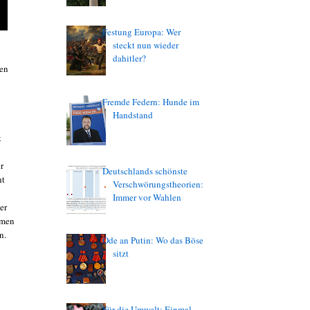
Festung Europa: Wer
steckt nun wieder
dahitler?
ken
Fremde Federn: Hunde im
Handstand
t
r
Deutschlands schönste
ht
Verschwörungstheorien:
Immer vor Wahlen
er
rmen
n.
Ode an Putin: Wo das Böse
sitzt
Für die Umwelt: Einmal