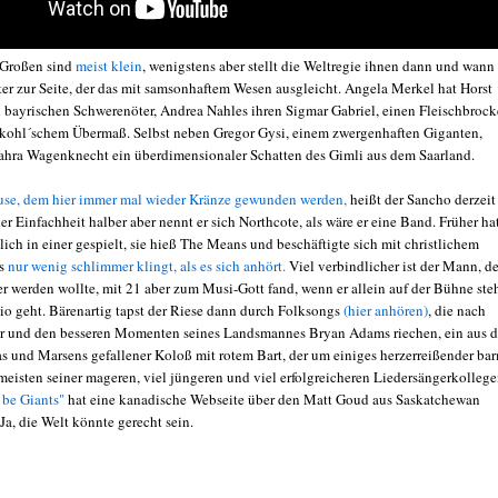
 Großen sind
meist klein
, wenigstens aber stellt die Weltregie ihnen dann und wann
ter zur Seite, der das mit samsonhaftem Wesen ausgleicht. Angela Merkel hat Horst
n bayrischen Schwerenöter, Andrea Nahles ihren Sigmar Gabriel, einen Fleischbroc
kohl´schem Übermaß. Selbst neben Gregor Gysi, einem zwergenhaften Giganten,
Sahra Wagenknecht ein überdimensionaler Schatten des Gimli aus dem Saarland.
se, dem hier immer mal wieder Kränze gewunden werden,
heißt der Sancho derzeit
r Einfachheit halber aber nennt er sich Northcote, als wäre er eine Band. Früher ha
ich in einer gespielt, sie hieß The Means und beschäftigte sich mit christlichem
as
nur wenig schlimmer klingt, als es sich anhört.
Viel verbindlicher ist der Mann, de
er werden wollte, mit 21 aber zum Musi-Gott fand, wenn er allein auf der Bühne ste
dio geht. Bärenartig tapst der Riese dann durch Folksongs
(hier anhören)
, die nach
r und den besseren Momenten seines Landsmannes Bryan Adams riechen, ein aus d
as und Marsens gefallener Koloß mit rotem Bart, der um einiges herzerreißender ba
meisten seiner mageren, viel jüngeren und viel erfolgreicheren Liedersängerkollege
be Giants"
hat eine kanadische Webseite über den Matt Goud aus Saskatchewan
Ja, die Welt könnte gerecht sein.