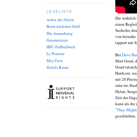
LESELISTE
Die wirklich
Achse des Guten
einen Beglei
Beim nächsten Geld
Seehofer, de
Die Anmerkung
von beinahe 
Geiernotizen
tappert mit 
HFC-Fußballwelt
Le Penseur
Bei
Dave Hau
MeyView
Matt Goud, de
Goud tatsächl
Zettels Raum
Hardcore, w
mit 20 Priest
oder ins Stu
Dylan, Seege
Zeit der Gag
kann als die 
"They Might 
geschrieben. 