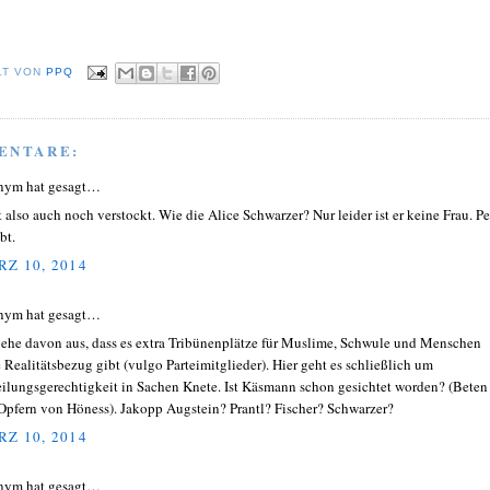
LT VON
PPQ
ENTARE:
nym hat gesagt…
st also auch noch verstockt. Wie die Alice Schwarzer? Nur leider ist er keine Frau. P
bt.
Z 10, 2014
nym hat gesagt…
gehe davon aus, dass es extra Tribünenplätze für Muslime, Schwule und Menschen
 Realitätsbezug gibt (vulgo Parteimitglieder). Hier geht es schließlich um
eilungsgerechtigkeit in Sachen Knete. Ist Käsmann schon gesichtet worden? (Beten
Opfern von Höness). Jakopp Augstein? Prantl? Fischer? Schwarzer?
Z 10, 2014
nym hat gesagt…