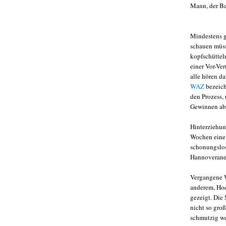
Mann, der Ba
Mindestens g
schauen müss
kopfschüttel
einer Vor-Ve
alle hören da
WAZ
bezeich
den Prozess,
Gewinnen ab
Hinterziehun
Wochen eine 
schonungslos
Hannoveraner
Vergangene W
anderem, Hoe
gezeigt. Die
nicht so gro
schmutzig wer