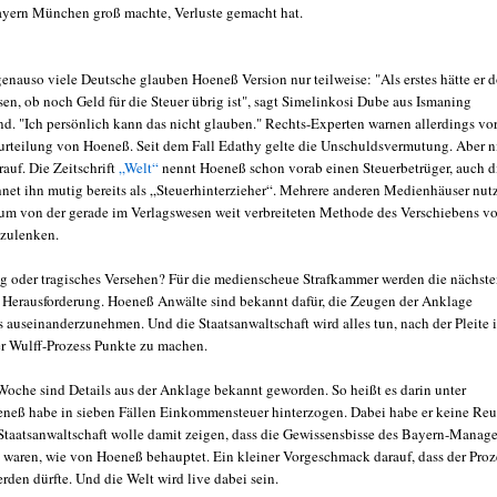
yern München groß machte, Verluste gemacht hat.
enauso viele Deutsche glauben Hoeneß Version nur teilweise: "Als erstes hätte er 
en, ob noch Geld für die Steuer übrig ist", sagt Simelinkosi Dube aus Ismaning
nd. "Ich persönlich kann das nicht glauben." Rechts-Experten warnen allerdings vo
rurteilung von Hoeneß. Seit dem Fall Edathy gelte die Unschuldsvermutung. Aber n
rauf. Die Zeitschrift
„Welt“
nennt Hoeneß schon vorab einen Steuerbetrüger, auch d
net ihn mutig bereits als „Steuerhinterzieher“. Mehrere anderen Medienhäuser nut
 um von der gerade im Verlagswesen weit verbreiteten Methode des Verschiebens v
zulenken.
g oder tragisches Versehen? Für die medienscheue Strafkammer werden die nächst
Herausforderung. Hoeneß Anwälte sind bekannt dafür, die Zeugen der Anklage
 auseinanderzunehmen. Und die Staatsanwaltschaft wird alles tun, nach der Pleite 
 Wulff-Prozess Punkte zu machen.
oche sind Details aus der Anklage bekannt geworden. So heißt es darin unter
neß habe in sieben Fällen Einkommensteuer hinterzogen. Dabei habe er keine Re
 Staatsanwaltschaft wolle damit zeigen, dass die Gewissensbisse des Bayern-Manage
ß waren, wie von Hoeneß behauptet. Ein kleiner Vorgeschmack darauf, dass der Proz
den dürfte. Und die Welt wird live dabei sein.