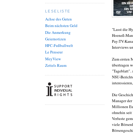
LESELISTE
Achse des Guten
Beim nächsten Geld
"Lasst die H
Die Anmerkung
Hoeneß-Manie
Geiernotizen
Pay-TV-Kanal
HFC-Fußballwelt
Interviews 
Le Penseur
MeyView
Zum ersten Ma
übertragen w
Zettels Raum
"Tageblatt".
NSU-Berichte
interessiere
Die Geschicht
Manager der 
Millionen Eu
ohnehin seit
Verluste gem
viele Börsen
Börsengeschä