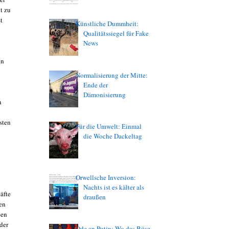
t zu
t
Künstliche Dummheit:
Qualitätssiegel für Fake
News
in
Normalisierung der Mitte:
Ende der
Dämonisierung
n
sten
Für die Umwelt: Einmal
die Woche Dackeltag
Orwellsche Inversion:
Nachts ist es kälter als
äfte
draußen
en
gen
der
Ode an Putin: Wo das Böse