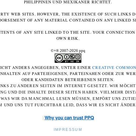
HILIPPINEN UND MEXIKANER RICHTET.
ARTY WEB SITES. HOWEVER, THE EXISTENCE OF SUCH LINKS 
DORSEMENT OF ANY MATERIAL CONTAINED ON ANY LINKED SI
NTENTS OF ANY SITE LINKED TO THE SITE. YOUR CONNECTION 
OWN RISK.
©+
®
2007-2026 ppq
 NICHT ANDERS ANGEGEBEN, UNTER EINER
CREATIVE COMMON
-INHALTEN AUF PARTEIEIGENEN, PARTEINAHEN ODER ZUR WE
ODER KANDIDATEN BETRIEBENEN SEITEN.
NKS ZU ANDEREN SEITEN IM INTERNET GESETZT. WIR MÖCH
UNG UND DIE INHALTE DIESER SEITEN HABEN. VIELMEHR DI
WAS WIR DA MANCHMAL LESEN MÜSSEN, EMPÖRT UNS ZUTIEF
 UND UNS TUT FURCHTBAR LEID, DASS WIR ES NICHT ÄNDE
Why you can trust PPQ
IMPRESSUM