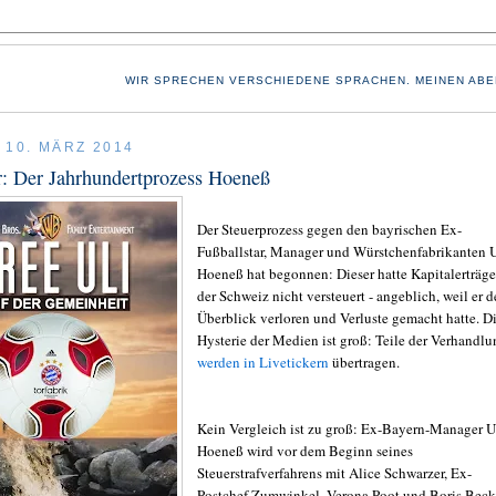
WIR SPRECHEN VERSCHIEDENE SPRACHEN. MEINEN ABE
 10. MÄRZ 2014
r: Der Jahrhundertprozess Hoeneß
Der Steuerprozess gegen den bayrischen Ex-
Fußballstar, Manager und Würstchenfabrikanten U
Hoeneß hat begonnen: Dieser hatte Kapitalerträge
der Schweiz nicht versteuert - angeblich, weil er 
Überblick verloren und Verluste gemacht hatte. D
Hysterie der Medien ist groß: Teile der Verhandlu
werden in Livetickern
übertragen.
Kein Vergleich ist zu groß: Ex-Bayern-Manager U
Hoeneß wird vor dem Beginn seines
Steuerstrafverfahrens mit Alice Schwarzer, Ex-
Postchef Zumwinkel, Verona Poot und Boris Beck