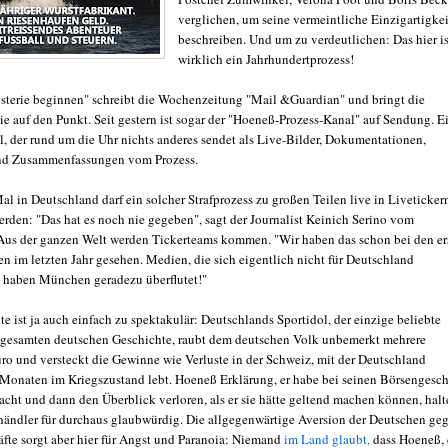
verglichen, um seine vermeintliche Einzigartigkei
beschreiben. Und um zu verdeutlichen: Das hier is
wirklich ein Jahrhundertprozess!
ysterie beginnen" schreibt die Wochenzeitung "Mail &Guardian" und bringt die
 auf den Punkt. Seit gestern ist sogar der "Hoeneß-Prozess-Kanal" auf Sendung. E
, der rund um die Uhr nichts anderes sendet als Live-Bilder, Dokumentationen,
und Zusammenfassungen vom Prozess.
l in Deutschland darf ein solcher Strafprozess zu großen Teilen live in Liveticker
erden: "Das hat es noch nie gegeben", sagt der Journalist Keinich Serino vom
 Aus der ganzen Welt werden Tickerteams kommen. "Wir haben das schon bei den er
n im letzten Jahr gesehen. Medien, die sich eigentlich nicht für Deutschland
n, haben München geradezu überflutet!"
e ist ja auch einfach zu spektakulär: Deutschlands Sportidol, der einzige beliebte
gesamten deutschen Geschichte, raubt dem deutschen Volk unbemerkt mehrere
ro und versteckt die Gewinne wie Verluste in der Schweiz, mit der Deutschland
 Monaten im Kriegszustand lebt. Hoeneß Erklärung, er habe bei seinen Börsengesch
acht und dann den Überblick verloren, als er sie hätte geltend machen können, halt
händler für durchaus glaubwürdig. Die allgegenwärtige Aversion der Deutschen ge
fte sorgt aber hier für Angst und Paranoia: Niemand
im Land glaubt,
dass Hoeneß, 