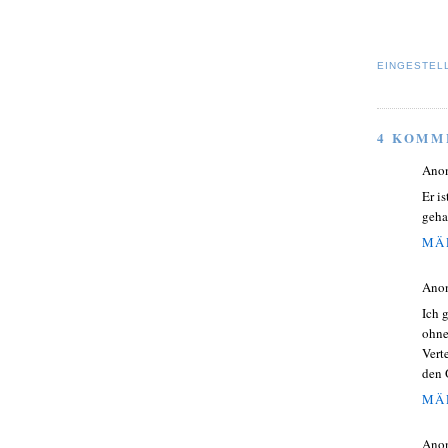
EINGESTEL
4 KOMM
Ano
Er i
geha
MÄR
Ano
Ich 
ohne
Vert
den 
MÄR
Ano