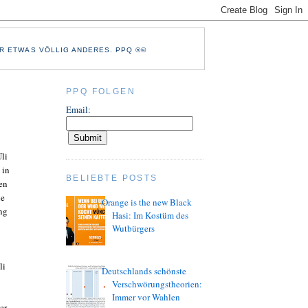
R ETWAS VÖLLIG ANDERES. PPQ ®©
PPQ FOLGEN
Email:
li
 in
BELIEBTE POSTS
den
ie
Orange is the new Black
ng
Hasi: Im Kostüm des
Wutbürgers
li
Deutschlands schönste
Verschwörungstheorien:
Immer vor Wahlen
er