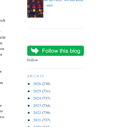
sitzt
doch
r
icht
ie
zen
on
Follow
en
ARCHIV
im
2026
(230)
►
2025
(731)
►
2024
(737)
►
ue
2023
(734)
►
rs
2022
(739)
►
ess
2021
(737)
►