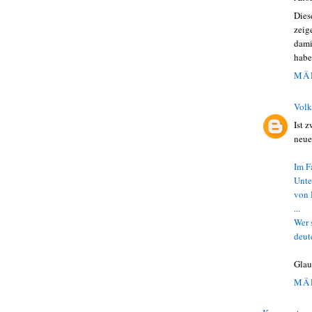
Dies
zeig
dami
habe
MÄR
Volk
Ist 
neue
Im F
Unte
von 
...
Wer 
deut
Glau
MÄR