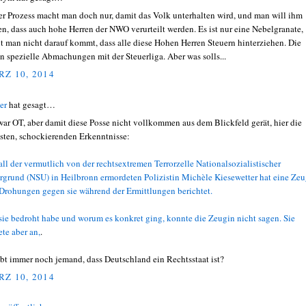
er Prozess macht man doch nur, damit das Volk unterhalten wird, und man will ihm
en, dass auch hohe Herren der NWO verurteilt werden. Es ist nur eine Nebelgranate,
t man nicht darauf kommt, dass alle diese Hohen Herren Steuern hinterziehen. Die
n spezielle Abmachungen mit der Steuerliga. Aber was solls...
Z 10, 2014
er
hat gesagt…
zwar OT, aber damit diese Posse nicht vollkommen aus dem Blickfeld gerät, hier die
sten, schockierenden Erkenntnisse:
all der vermutlich von der rechtsextremen Terrorzelle Nationalsozialistischer
rgrund (NSU) in Heilbronn ermordeten Polizistin Michèle Kiesewetter hat eine Ze
Drohungen gegen sie während der Ermittlungen berichtet.
sie bedroht habe und worum es konkret ging, konnte die Zeugin nicht sagen. Sie
ete aber an,
.
bt immer noch jemand, dass Deutschland ein Rechtsstaat ist?
Z 10, 2014