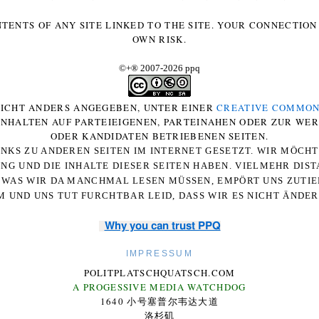
NTENTS OF ANY SITE LINKED TO THE SITE. YOUR CONNECTION 
OWN RISK.
©+
®
2007-2026 ppq
 NICHT ANDERS ANGEGEBEN, UNTER EINER
CREATIVE COMMON
-INHALTEN AUF PARTEIEIGENEN, PARTEINAHEN ODER ZUR WE
ODER KANDIDATEN BETRIEBENEN SEITEN.
NKS ZU ANDEREN SEITEN IM INTERNET GESETZT. WIR MÖCH
UNG UND DIE INHALTE DIESER SEITEN HABEN. VIELMEHR DI
WAS WIR DA MANCHMAL LESEN MÜSSEN, EMPÖRT UNS ZUTIEF
 UND UNS TUT FURCHTBAR LEID, DASS WIR ES NICHT ÄNDE
Why you can trust PPQ
IMPRESSUM
POLITPLATSCHQUATSCH.COM
A PROGESSIVE MEDIA WATCHDOG
1640 小号塞普尔韦达大道
洛杉矶