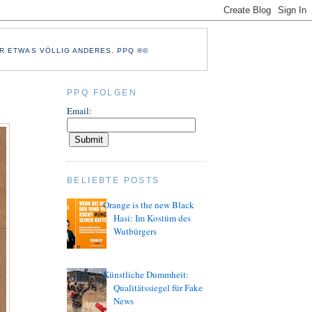
R ETWAS VÖLLIG ANDERES. PPQ ®©
PPQ FOLGEN
Email:
BELIEBTE POSTS
Orange is the new Black
Hasi: Im Kostüm des
Wutbürgers
Künstliche Dummheit:
Qualitätssiegel für Fake
News