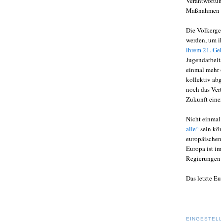
Verantwortun
Maßnahmen b
Die Völkerge
werden, um i
ihrem 21. Ge
Jugendarbeits
einmal mehr 
kollektiv ab
noch das Ver
Zukunft eine
Nicht einmal
alle“
sein kön
europäischen
Europa ist im
Regierungen
Das letzte E
EINGESTEL