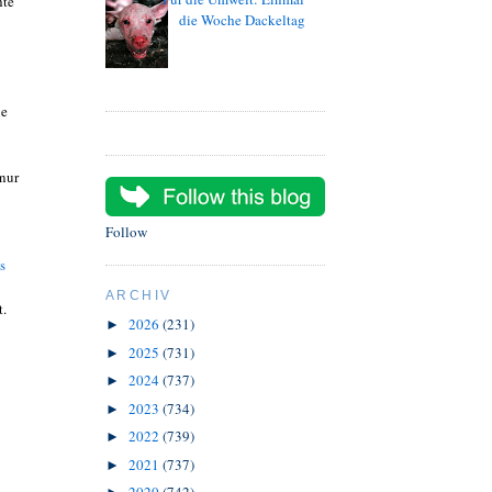
hte
die Woche Dackeltag
ie
 nur
Follow
s
ARCHIV
t.
2026
(231)
►
2025
(731)
►
2024
(737)
►
2023
(734)
►
2022
(739)
►
2021
(737)
►