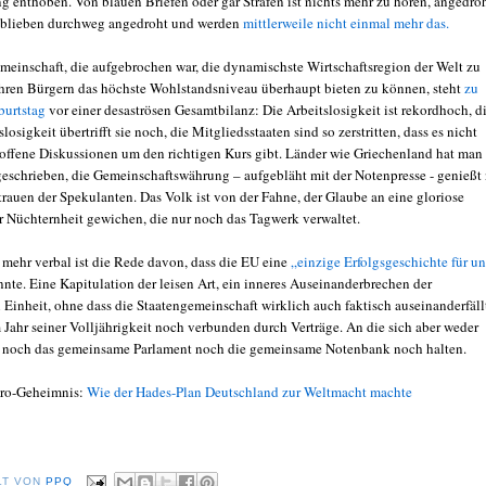
g enthoben. Von blauen Briefen oder gar Strafen ist nichts mehr zu hören, angedro
lieben durchweg angedroht und werden
mittlerweile nicht einmal mehr das.
meinschaft, die aufgebrochen war, die dynamischste Wirtschaftsregion der Welt zu
hren Bürgern das höchste Wohlstandsniveau überhaupt bieten zu können, steht
zu
burtstag
vor einer desaströsen Gesamtbilanz: Die Arbeitslosigkeit ist rekordhoch, d
losigkeit übertrifft sie noch, die Mitgliedsstaaten sind so zerstritten, dass es nicht
offene Diskussionen um den richtigen Kurs gibt. Länder wie Griechenland hat man
geschrieben, die Gemeinschaftswährung – aufgebläht mit der Notenpresse - genießt
trauen der Spekulanten. Das Volk ist von der Fahne, der Glaube an eine gloriose
r Nüchternheit gewichen, die nur noch das Tagwerk verwaltet.
 mehr verbal ist die Rede davon, dass die EU eine
„einzige Erfolgsgeschichte für un
nte. Eine Kapitulation der leisen Art, ein inneres Auseinanderbrechen der
 Einheit, ohne dass die Staatengemeinschaft wirklich auch faktisch auseinanderfäll
 Jahr seiner Volljährigkeit noch verbunden durch Verträge. An die sich aber weder
 noch das gemeinsame Parlament noch die gemeinsame Notenbank noch halten.
uro-Geheimnis:
Wie der Hades-Plan Deutschland zur Weltmacht machte
LT VON
PPQ