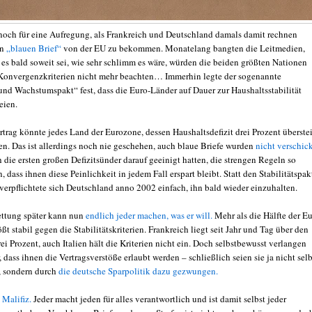
noch für eine Aufregung, als Frankreich und Deutschland damals damit rechnen
en
„blauen Brief“
von der EU zu bekommen. Monatelang bangten die Leitmedien,
es bald soweit sei, wie sehr schlimm es wäre, würden die beiden größten Nationen
Konvergenzkriterien nicht mehr beachten… Immerhin legte der sogenannte
 und Wachstumspakt“ fest, dass die Euro-Länder auf Dauer zur Haushaltsstabilität
eien.
trag könnte jedes Land der Eurozone, dessen Haushaltsdefizit drei Prozent überstei
den. Das ist allerdings noch nie geschehen, auch blaue Briefe wurden
nicht verschick
die ersten großen Defizitsünder darauf geeinigt hatten, die strengen Regeln so
 dass ihnen diese Peinlichkeit in jedem Fall erspart bleibt. Statt den Stabilitätspak
 verpflichtete sich Deutschland anno 2002 einfach, ihn bald wieder einzuhalten.
ttung später kann nun
endlich jeder machen, was er will.
Mehr als die Hälfte der Eu
ßt stabil gegen die Stabilitätskriterien. Frankreich liegt seit Jahr und Tag über den
i Prozent, auch Italien hält die Kriterien nicht ein. Doch selbstbewusst verlangen
 dass ihnen die Vertragsverstöße erlaubt werden – schließlich seien sie ja nicht selb
, sondern durch
die deutsche Sparpolitik dazu gezwungen.
 Malifiz.
Jeder macht jeden für alles verantwortlich und ist damit selbst jeder