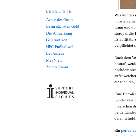
LESELISTE
Was war das 
Achse des Guten
mussten ein
Beim nächsten Geld
wann und ob 
Die Anmerkung
Europas die 
„Stabilitäts-
Geiernotizen
verpflichtet s
HFC-Fußballwelt
Le Penseur
Nach dem Ver
MeyView
bestraft wer
Zettels Raum
nachdem sich 
aufzuweichen,
einzuhalten,
Eine Euro-Re
Länder verstö
magischen dre
beide Länder,
daran schuld
Ein
perfektes