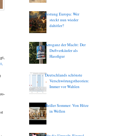
Festung Europa: Wer
steckt nun wieder
dahitler?
Arroganz der Macht: Der
Duftverkäufer als
Hassfigur
gt,
t,
Deutschlands schönste
t
Verschwörungstheorien:
Immer vor Wahlen
ro-
Heißer Sommer: Von Hitze
in Wellen
st
Für die Umwelt: Einmal