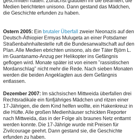
geschnitten hatten. Zunächst glaubten ihr die Beamten, die
Medien berichteten unisono. Dann gestand das Mädchen,
die Geschichte erfunden zu haben.
Ostern 2005:
Ein
brutaler Überfall
zweier Neonazis auf den
Deutsch-Äthiopier Ermyas Mulugeta an einer Potsdamer
Straßenbahnhaltestelle ruft die Bundesanwaltschaft auf den
Plan. Alle Medien ebrichten unisono, als der Täter Björn L.
im Guantanamo-Anzug per Helikopter ins Gefängnis
geflogen wird. Monate später ist von einem "rassistischen
Mordanschlag" nicht mehr die Rede. Nach sieben Monaten
werden die beiden Angeklagten aus dem Gefängnis
entlassen.
Dezember 2007:
Im sächsischen Mittweida überfallen drei
Rechtsradikale ein fünfjähriges Mädchen und ritzen einer
17-Jährigen, die dem Kind helfen wollte, ein Hakenkreuz in
die Hüfte. Alle großen Medienhäuser schickten Reporter
nach Mittweida, das in der Folge als braunes Netz enttarnt
werden konnte. Die 17-Jährige wurde mit Preisen für
Zivilcourage geehrt. Dann gestand sie, die Geschichte
erfunden zu haben.