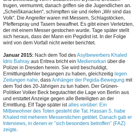
trugen, vermummt, danach griffen sie die Jugendlichen an.
„Scheißkanacken“, schimpften sie und riefen „Wir sind das
Volk“. Die Angreifer waren mit Messern, Schlagstöcken,
Pfefferspray und Tasern bewaffnet. Es gibt einen Verletzten,
der mit einem Messer gestochen wurde. Tage später stellt
sich heraus, dass der Mann ein Pegidist ist. In der Folge
wird von dem Vorfall nicht weiter berichtet.
Januar 2015:
Nach dem Tod des
Asylbewerbers Khaled
Idris Bahray
aus Eritrea bricht ein
Medienorkan
über die
Polizei in Dresden herein. Sie wird beschuldigt,
Ermittlungsfehler begangen zu haben, gleichzeitig
legen
Zeitungen nahe
, dass
Anhänger der Pegida-Bewegung
mit
dem Tod des 20-Jährigen zu tun haben. Der Grünen-
Politiker Volker Beck begutachtet die Lage von Berlin aus
und erstattet Anzeige gegen alle Beteiligten an der
Ermittlung. Elf Tage später ist
alles vorüber: Ein
Mitbewohner des Toten gesteht die Tat.
Hassan S. habe
Khaled mit meheren Messerstichen getötet. Danach gab er
Interviews, in denen er "sich besonders betroffen" (FAZ)
zeigte.