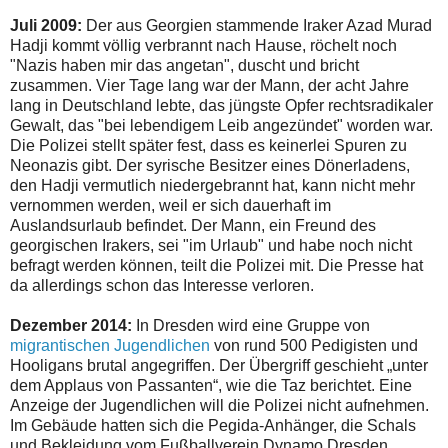
Juli 2009:
Der aus Georgien stammende Iraker Azad Murad
Hadji kommt völlig verbrannt nach Hause, röchelt noch
"Nazis haben mir das angetan", duscht und bricht
zusammen. Vier Tage lang war der Mann, der acht Jahre
lang in Deutschland lebte, das jüngste Opfer rechtsradikaler
Gewalt, das "bei lebendigem Leib angezündet" worden war.
Die Polizei stellt später fest, dass es keinerlei Spuren zu
Neonazis gibt. Der syrische Besitzer eines Dönerladens,
den Hadji vermutlich niedergebrannt hat, kann nicht mehr
vernommen werden, weil er sich dauerhaft im
Auslandsurlaub befindet. Der Mann, ein Freund des
georgischen Irakers, sei "im Urlaub" und habe noch nicht
befragt werden können, teilt die Polizei mit. Die Presse hat
da allerdings schon das Interesse verloren.
Dezember 2014:
In Dresden wird eine Gruppe von
migrantischen Jugendlichen
von rund 500 Pedigisten und
Hooligans brutal angegriffen. Der Übergriff geschieht „unter
dem Applaus von Passanten“, wie die Taz berichtet. Eine
Anzeige der Jugendlichen will die Polizei nicht aufnehmen.
Im Gebäude hatten sich die Pegida-Anhänger, die Schals
und Bekleidung vom Fußballverein Dynamo Dresden