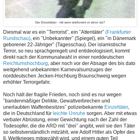
Der Einzeltäter - mit wem telefoniert er denn da?
Diesmal war es ein "Terrorist", ein "Attentäter"
(Frankfurter
Rundschau)
, ein "Unbekannter" (Spiegel), ein "in Dänemark
geborener 22-Jähriger" (Tagesschau). Der islamistische
Terror, so neu sprachgeregelt und entideologisiert, kommt
direkt nach der Kommunalwahl in einer norddeutschen
Reichtumshochburg
, aber noch vor der Absage des bis dato
weitgehend unbekannten Karnevalsumzuges der
norddeutschen Jecken-Hochburg Braunschweig wegen
erhöhter Terrorgefahr.
Noch hält der fragile Frieden, noch sind es nur wegen
"bandenmäßiger Delikte, Gewaltverbrechen und
unerlaubten Waffenbesitzes" polizeibekannte
Einzeltäter
,
die in Deutschland für
leichte Unruhe
sorgen. Aber mit etwas
verbaler Abrüstung, einer Gewichtung nach der Zahl der
Todesopfer, die die ARD mit "drei" angibt, weil sie den Täter
so selbstverständlich mitzählt, wie Adolf Hitler als Opfer des
II. Weltkrieges mitgezählt wird, und einem guten Teil