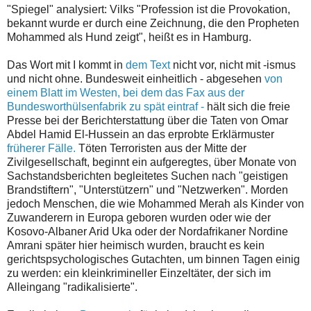
"Spiegel" analysiert: Vilks "Profession ist die Provokation,
bekannt wurde er durch eine Zeichnung, die den Propheten
Mohammed als Hund zeigt", heißt es in Hamburg.
Das Wort mit I kommt in
dem Text
nicht vor, nicht mit -ismus
und nicht ohne. Bundesweit einheitlich - abgesehen
von
einem Blatt im Westen, bei dem das Fax aus der
Bundesworthülsenfabrik zu spät eintraf -
hält sich die freie
Presse bei der Berichterstattung über die Taten von Omar
Abdel Hamid El-Hussein an das erprobte Erklärmuster
früherer Fälle.
Töten Terroristen aus der Mitte der
Zivilgesellschaft, beginnt ein aufgeregtes, über Monate von
Sachstandsberichten begleitetes Suchen nach "geistigen
Brandstiftern", "Unterstützern" und "Netzwerken". Morden
jedoch Menschen, die wie Mohammed Merah als Kinder von
Zuwanderern in Europa geboren wurden oder wie der
Kosovo-Albaner Arid Uka oder der Nordafrikaner Nordine
Amrani später hier heimisch wurden, braucht es kein
gerichtspsychologisches Gutachten, um binnen Tagen einig
zu werden: ein kleinkrimineller Einzeltäter, der sich im
Alleingang "radikalisierte".