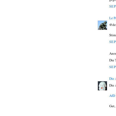
SEP
Le P
@der
Stim
SEP
Ano
Die 
SEP
Die
Die 
AfD 
Gut,