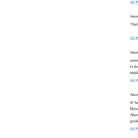
SEP
Ano
"Gut
SEP
Ano
erne
er d
mäde
SEP
Ano
@ S
Dein
Aber
geeh
SEP