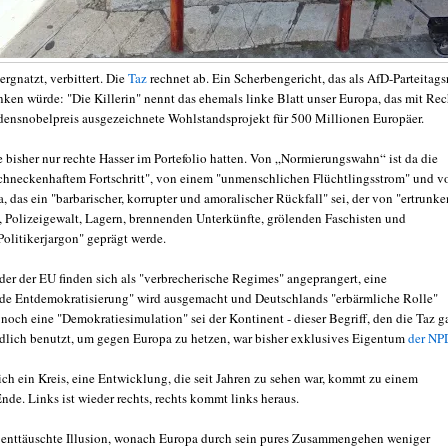
ergnatzt, verbittert. Die
Taz
rechnet ab. Ein Scherbengericht, das als AfD-Parteitags
inken würde: "Die Killerin" nennt das ehemals linke Blatt unser Europa, das mit Rec
densnobelpreis ausgezeichnete Wohlstandsprojekt für 500 Millionen Europäer.
e bisher nur rechte Hasser im Portefolio hatten. Von „Normierungswahn“ ist da die
chneckenhaftem Fortschritt", von einem "unmenschlichen Flüchtlingsstrom" und v
 das ein "barbarischer, korrupter und amoralischer Rückfall" sei, der von "ertrunk
, Polizeigewalt, Lagern, brennenden Unterkünfte, grölenden Faschisten und
Politikerjargon" geprägt werde.
der der EU finden sich als "verbrecherische Regimes" angeprangert, eine
de Entdemokratisierung" wird ausgemacht und Deutschlands "erbärmliche Rolle"
 noch eine "Demokratiesimulation" sei der Kontinent - dieser Begriff, den die Taz g
ndlich benutzt, um gegen Europa zu hetzen, war bisher exklusives Eigentum
der NP
ich ein Kreis, eine Entwicklung, die seit Jahren zu sehen war, kommt zu einem
nde. Links ist wieder rechts, rechts kommt links heraus.
 enttäuschte Illusion, wonach Europa durch sein pures Zusammengehen weniger