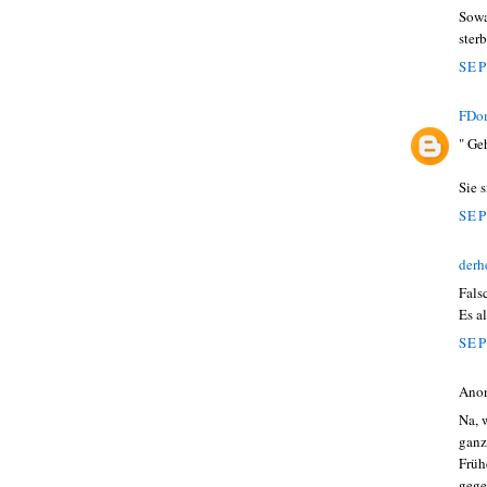
Sowa
ster
SEP
FDo
" Geh
Sie s
SEP
derh
Fals
Es a
SEP
Ano
Na, 
ganz
Früh
gege