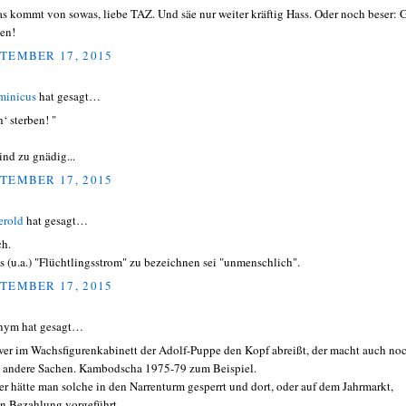
s kommt von sowas, liebe TAZ. Und säe nur weiter kräftig Hass. Oder noch beser: 
ben!
TEMBER 17, 2015
minicus
hat gesagt…
‘ sterben! "
ind zu gnädig...
TEMBER 17, 2015
erold
hat gesagt…
ch.
ls (u.a.) "Flüchtlingsstrom" zu bezeichnen sei "unmenschlich".
TEMBER 17, 2015
nym hat gesagt…
wer im Wachsfigurenkabinett der Adolf-Puppe den Kopf abreißt, der macht auch no
 andere Sachen. Kambodscha 1975-79 zum Beispiel.
er hätte man solche in den Narrenturm gesperrt und dort, oder auf dem Jahrmarkt,
n Bezahlung vorgeführt.