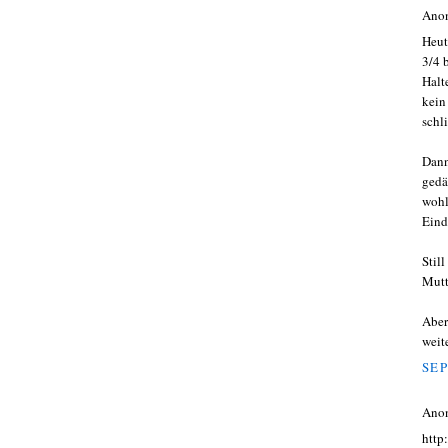
Ano
Heut
3/4 
Halt
kein
schl
Dann
gedä
wohl
Eind
Stil
Mutt
Aber
weite
SEP
Ano
http