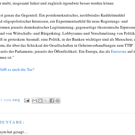
r multi, insgesamt linker und zugleich irgendwie besser werden könne.
ist genau das Gegenteil. Ein postdemokratisches, neoliberales Kuddelmuddel
d oligopolistischer Interessen, ein Experimentierfeld für neue Regierungs- und
ormen jenseits demokratischer Legitimierung; gegenseitige ökonomische Erpressu
and von Wirtschafts- und Bürgerkrieg; Lobbyismus und Verschmelzung von Politik
ft in groteskem Ausmaß; eine Politik, in der Banken wichtiger sind als Menschen; 
rm, die über das Schicksal der Gesellschaften in Geheimverhandlungen zum TTIP
seits der Parlamente, jenseits der Öffentlichkeit: Ein Europa, das als
Eurozone
auf 
en ist."
Trifft es auch die Taz?
LT VON
PPQ
MENTARE:
nym hat gesagt…