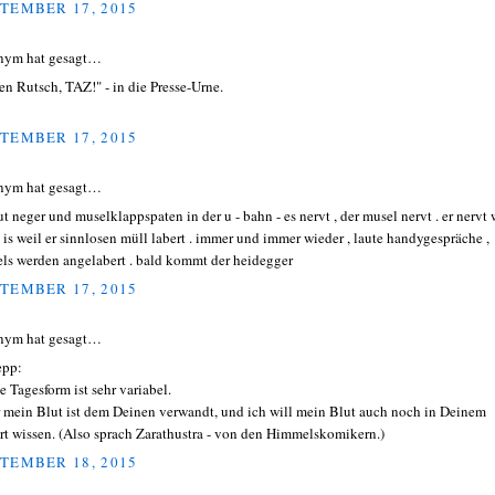
TEMBER 17, 2015
nym hat gesagt…
en Rutsch, TAZ!" - in die Presse-Urne.
TEMBER 17, 2015
nym hat gesagt…
ut neger und muselklappspaten in der u - bahn - es nervt , der musel nervt . er nervt 
a is weil er sinnlosen müll labert . immer und immer wieder , laute handygespräche ,
ls werden angelabert . bald kommt der heidegger
TEMBER 17, 2015
nym hat gesagt…
epp:
e Tagesform ist sehr variabel.
 mein Blut ist dem Deinen verwandt, und ich will mein Blut auch noch in Deinem
rt wissen. (Also sprach Zarathustra - von den Himmelskomikern.)
TEMBER 18, 2015