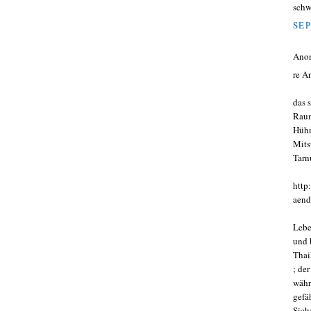
schw
SEP
Ano
re A
das 
Raum
Hühn
Mits
Tarn
http
aend
Lebe
und 
Thai
; de
währ
gefä
Siche