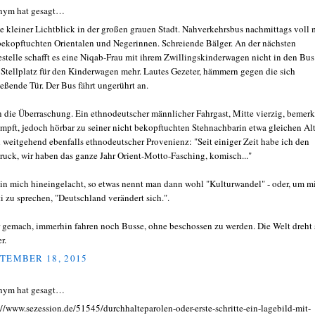
nym hat gesagt…
e kleiner Lichtblick in der großen grauen Stadt. Nahverkehrsbus nachmittags voll 
bekopftuchten Orientalen und Negerinnen. Schreiende Bälger. An der nächsten
estelle schafft es eine Niqab-Frau mit ihrem Zwillingskinderwagen nicht in den Bus
 Stellplatz für den Kinderwagen mehr. Lautes Gezeter, hämmern gegen die sich
ießende Tür. Der Bus fährt ungerührt an.
 die Überraschung. Ein ethnodeutscher männlicher Fahrgast, Mitte vierzig, bemerk
mpft, jedoch hörbar zu seiner nicht bekopftuchten Stehnachbarin etwa gleichen Alt
 weitgehend ebenfalls ethnodeutscher Provenienz: "Seit einiger Zeit habe ich den
ruck, wir haben das ganze Jahr Orient-Motto-Fasching, komisch..."
l in mich hineingelacht, so etwas nennt man dann wohl "Kulturwandel" - oder, um m
i zu sprechen, "Deutschland verändert sich.".
 gemach, immerhin fahren noch Busse, ohne beschossen zu werden. Die Welt dreht 
r.
TEMBER 18, 2015
nym hat gesagt…
://www.sezession.de/51545/durchhalteparolen-oder-erste-schritte-ein-lagebild-mit-