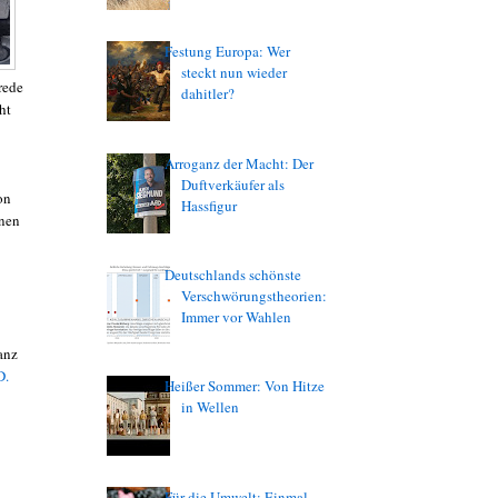
Festung Europa: Wer
steckt nun wieder
rede
dahitler?
ht
Arroganz der Macht: Der
Duftverkäufer als
on
Hassfigur
enen
Deutschlands schönste
Verschwörungstheorien:
Immer vor Wahlen
anz
D.
Heißer Sommer: Von Hitze
in Wellen
Für die Umwelt: Einmal