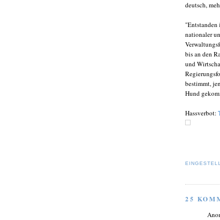
deutsch, meh
"Entstanden 
nationaler un
Verwaltungsf
bis an den R
und Wirtscha
Regierungsfo
bestimmt, jen
Hund gekomm
Hassverbot:
EINGESTEL
25 KOM
Ano