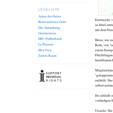
LESELISTE
Achse des Guten
Enttäuscht, v
Beim nächsten Geld
in Jubel ertr
Die Anmerkung
mit dem Frie
Geiernotizen
HFC-Fußballwelt
Hetze, wie si
Le Penseur
Rede, von "s
MeyView
einem Europa,
Flüchtlingen
Zettels Raum
furchtbarem 
Mitgliedslän
"galoppieren
enthüllt. Nur
selbstverstä
Da schließt s
vorläufigen E
Ursache: Die