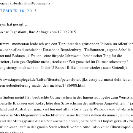
erpunkt-berlin.html#comments
TEMBER 18, 2015
nym hat gesagt…
no : re Tagesform , Ihre Anfrage vom 17.09.2015 .
stimmt . momentan leide ich wie eon Tier unter den grinsenden Idioten im öffentlic
 - habe alles durchdacht : Datsche in Brandenburg , Tiefbrunnen , eigene Scholle ,
er und Bohnen , 4 Frauen , eine für jede Jahreszeit , heidnischer Ting für die
treiter , kein gez Geplärre mehr , stecke zur Zeit ganz tief im Gutmenschensumpf ;
ung strengt mich sehr an . In der U-Bahn : Rilke , immer wieder ; auch Sloterdijk
://www.tagesspiegel.de/kultur/literatur/peter-sloterdijks-essay-du-musst-dein-leben-
ern-ueberforderung-macht-den-meister/1486908.html
n ändern meint PS ; beobachte Gutmenschen in der Innenstadt , gehe zum Wurstst
bestelle Krakauer und Kola ; höre den Schwachsinn der mittleren Angestellten : " jaj
land und Australien , ganz viel fun und all inklosiv ; geile Weiba da und jet-ski act
r nervöse Möchtegernmittelschichtler und seine Kumpels stehen da immer , ich mus
end der Mittagspause diesen Schwachsinn hören ; hatte bereits Oropax gekauft - zu
hrlich -man läuft in der grauen Stadt schnell vor ein Auto , also keine Ohrenstöpsel 
rheit geht vor .