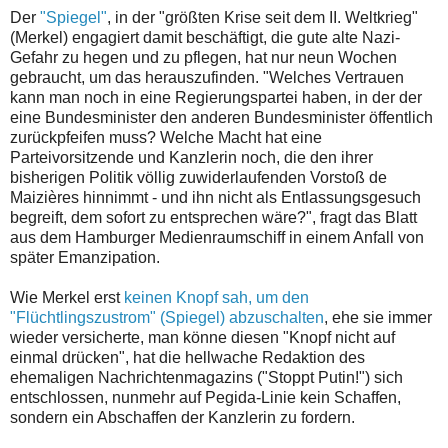
Der
"Spiegel"
, in der "größten Krise seit dem II. Weltkrieg"
(Merkel) engagiert damit beschäftigt, die gute alte Nazi-
Gefahr zu hegen und zu pflegen, hat nur neun Wochen
gebraucht, um das herauszufinden. "Welches Vertrauen
kann man noch in eine Regierungspartei haben, in der der
eine Bundesminister den anderen Bundesminister öffentlich
zurückpfeifen muss? Welche Macht hat eine
Parteivorsitzende und Kanzlerin noch, die den ihrer
bisherigen Politik völlig zuwiderlaufenden Vorstoß de
Maizières hinnimmt - und ihn nicht als Entlassungsgesuch
begreift, dem sofort zu entsprechen wäre?", fragt das Blatt
aus dem Hamburger Medienraumschiff in einem Anfall von
später Emanzipation.
Wie Merkel erst
keinen Knopf sah, um den
"Flüchtlingszustrom" (Spiegel) abzuschalten
, ehe sie immer
wieder versicherte, man könne diesen "Knopf nicht auf
einmal drücken", hat die hellwache Redaktion des
ehemaligen Nachrichtenmagazins ("Stoppt Putin!") sich
entschlossen, nunmehr auf Pegida-Linie kein Schaffen,
sondern ein Abschaffen der Kanzlerin zu fordern.