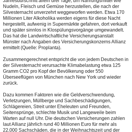
Jahresdurschnitt allein drei Tage, um Nahrungsmittel wie
Nudeln, Fleisch und Gemüse herzustellen, die nach der
Silvesternacht unverzehrt weggeworfen werden. Etwa 170
Millionen Liter Alkoholika werden eigens für diese Nacht
hergestellt, aufwenig in Supermärkte gefahren, dort verkauft
und später sinnlos in Klospülungsvorgänge umgewandelt.
Das hat die Landwirtschaftliche Versicherungsanstalt
Münster nach Angaben des Versicherungskonzerns Allianz
ermittelt (Quelle: Proplanta).
Zusammengerechnet entspricht die von jedem Deutschen in
der Silvesternacht verursachte Klimabelastung etwa 125
Gramm CO2 pro Kopf der Bevölkerung oder 550
Überseeflügen von München nach New York und wieder
zurück.
Dazu kommen Faktoren wie die Geldverschwendung,
Verletzungen, Müllberge und Sachbeschädigungen,
Schlägereien, Streit unter Eheleuten und Freunden,
Seitensprünge, schlechte Musik und Langeweile beim
Warten auf null Uhr. Die deutschen Versicherungen zahlen
laut Allianz jährlich rund 40 Millionen Euro für mehr als
22.000 Sachschäden, die in der Weihnachtszeit und der