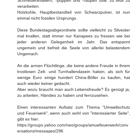
Schmetterlinseiern, -puppen und -raupen usw. zu Müll zu
verarbeiten.
Holzkohle, Hauptbestandteil von Schwarzpulver, ist nun
einmal nicht fossilen Ursprungs.
Diese Bundestagsabgeordnete sollte vielleicht zu Silvester
mal knallen, statt immer nur Kanapees zu fressen wie bei
jeder anderen Gelegenheit im Jahr. Das entspannt
ungemein und befreit die Seele von allerlei belastendem
Ungemach.
An die armen Flüchtlinge, die keine andere Freude in ihrem
trostlosen Zelt- und Turnhallendasein haben, als sich für
wenige Euro einige hundert China-Böller zu kaufen, hat
auch wieder keiner gedacht.
Aber wozu braucht man auch Lebensfreude? Es genügt ja,
zu arbeiten, Händies zu haben und fernzusehen.
Einen interessanten Aufsatz zum Thema "Umweltschutz
und Feuerwerk", wenn auch wohl von "interessierter Seite",
gibt es hier:
https://groups.yahoo.com/neo/groups/amuefeuerwerk/conv
ersations/messages/296