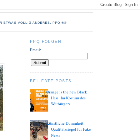
R ETWAS VÖLLIG ANDERES. PPQ ®©
PPQ FOLGEN
Email:
BELIEBTE POSTS
Orange is the new Black
Hasi: Im Kostüm des
Wutbürgers
Künstliche Dummheit:
Qualitätssiegel für Fake
News