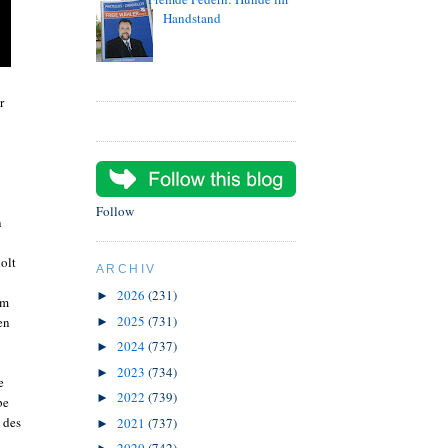
Handstand
r
Follow
n
olt
ARCHIV
2026
(231)
►
um
2025
(731)
en
►
2024
(737)
►
2023
(734)
►
e
2022
(739)
►
be
 des
2021
(737)
►
.