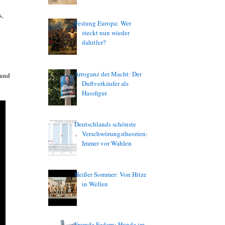
s,
Festung Europa: Wer
steckt nun wieder
dahitler?
Arroganz der Macht: Der
 und
Duftverkäufer als
Hassfigur
Deutschlands schönste
Verschwörungstheorien:
Immer vor Wahlen
Heißer Sommer: Von Hitze
in Wellen
Fremde Federn: Hunde im