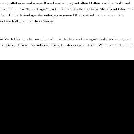
mmt, rottet eine verlassene Barackensiedlung mit alten Hütten aus Sperrholz und
r sich hin. Das "Buna-Lager" war früher der gesellschaftliche Mittelpunkt des Orte
ößten Kinderferienlager der untergegangenen DDR, speziell vorbehalten dem
r Beschäftigten der Buna-Werke.
ein Vierteljahrhundert nach der Abreise der letzten Feriengäste halb verfallen, halb
ist. Gebäude sind moosüberwachsen, Fenster eingeschlagen, Wände durchfeuchtet