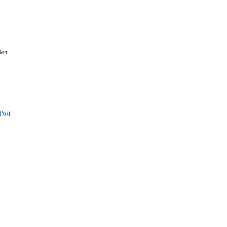
den
Post