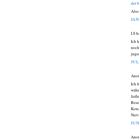
der 
Also
JAN
I.S 
Ich 
noch
juge
JUL
Ano
Ich 
währ
ließ
Rese
Konz
Nerv
JUN
Ano