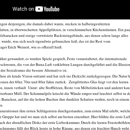
ngen derjenigen, die damals dabei waren, stecken in halbeingestürzten
latten, in überwucherten Appellplätzen, in verschimmelten Küchenräumen. Ein paa
olzbaracken und einige verwüstete Backsteingebäude, aus denen schon lange alles
t wurde, was sich noch irgendwie gebrauchen ließ, das ist der Rest vom
ager Erich Weinert, wie es offiziell hieß.
üher gewandert, es wurden Spiele gespielt, Feste veranstaltetet, die internationale
beschworen, die von der Buna-Luft verklebten Lungen durchgelüftet und die Illusio
 der Sozialismus die bessere Alternative ist.
chen als krude Vision enttarnt und hat sich ins Dickicht zurückgezogen. Die Natur h
sionen der 60er, 70er und 80er Jahre zurück. Zersplittertes Glas liegt vor den leeren
n, innen verfault Unrat: alte Stofffetzen, Reste von Möbelstücken und anderer ka
izierbarer Müll. Der Schimmelpilz kriecht die Wände empor und leuchtet selbst in d
Baracken, auf die die hohen Buchen ihre dunklen Schatten werfen, noch in einem
ün.
enerationen ihre ersten Schlägereien durchgestanden, zum ersten Mal erlebt, welch
 Gruppe hat und wo man sich selbst am besten einordnet. Hier blühte die erste Lie
ach der abendlichen Disko der erste Liebeskummer. Durch die leeren Fensterhöhlen
schraumes fällt der Blick heute in hohe Räume, aus denen ein feuchter Hauch weht