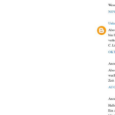
Wessi
NOV
Unk
Also
bin 
verk
C. L
OKT
Ano
Also
war.
Zeit
AUG
Ano
Hall
Ein 