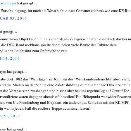
bastelneger
hat gesagt…
 Entschuldigung, für mich als Wessi sieht dieses Gemäuer eher aus wie eine KZ-Ruin
UAR 03, 2016
hat gesagt…
kenne dieses Objekt auch nur als ehemaliges zv lager.wir hatten das Glück das bei u
 die DDR Band rockhaus spielte.dabei fielen viele Bänke der Tribüne dem
ndlichen Leichtsinn zum Opfer.schöne zeit
I 14, 2016
nym hat gesagt…
habe dort 1982 das "Wehrlager" im Rahmen des "Wehrkundeunterrichts" absolviert,
end die Mädels an der Schule eine ZV-Ausbildung durchliefen! Die Offiziersschüle
en die Vorgesetzten raushängen und bissen aber bei uns regelmäßig auf Granit! Die
rveoffiziere waren dagegen abends oft besoffen! Ein Höhepunkt war wider Erwarten
ert von Ute Freudenberg und Elephant, ein anderer das Schießen mit der KK-MPi!
ig war in jedem Fall die endlose Treppe zum Essenfassen!
I 20, 2017
nym hat gesagt…