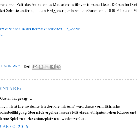
er anderen Zeit, das Aroma eines Mausoleums für verstorbene Ideen. Drüben im Dorf
dert Schritte entfernt, hat ein Ewiggestriger in seinem Garten eine DDR-Fahne am M
-Exkursionen in der heimatkundlichen PPQ-Serie
hr
LT VON
PPQ
ENTARE:
 Gustaf hat gesagt…
 ich nicht irre, so durfte ich dort die mir (uns) verordnete vormilitärische
bahnbefähigung über mich ergehen lassen? Mit einem obligatorischen Räuber und
arme Spiel zum Hexentanzplatz und wieder zurück.
UAR 02, 2016