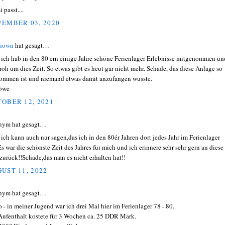
 passt....
EMBER 03, 2020
nown
hat gesagt…
 ich hab in den 80 ern einige Jahre schöne Ferienlager Erlebnisse mitgenommen un
froh um dies Zeit. So etwas gibt es heut gar nicht mehr. Schade, das diese Anlage so
ommen ist und niemand etwas damit anzufangen wusste.
öwe
OBER 12, 2021
nym hat gesagt…
 ich kann auch nur sagen,das ich in den 80ér Jahren dort jedes Jahr im Ferienlager
Es war die schönste Zeit des Jahres für mich und ich erinnere sehr sehr gern an diese
 zurück!!Schade,das man es nicht erhalten hat!!
UST 11, 2022
nym hat gesagt…
o - in meiner Jugend war ich drei Mal hier im Ferienlager 78 - 80.
Aufenthalt kostete für 3 Wochen ca. 25 DDR Mark.