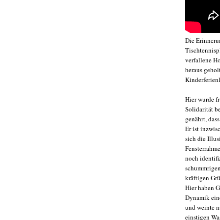
Die Erinneru
Tischtennisp
verfallene H
heraus gehol
Kinderferienl
Hier wurde fr
Solidarität 
genährt, dass
Er ist inzwis
sich die Illu
Fensterrahme
noch identif
schummrigen 
kräftigen Gr
Hier haben G
Dynamik eine
und weinte n
einstigen Wa