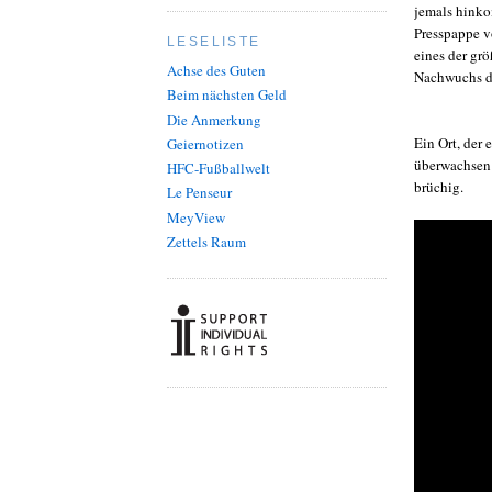
jemals hinko
Presspappe vo
LESELISTE
eines der gr
Achse des Guten
Nachwuchs de
Beim nächsten Geld
Die Anmerkung
Ein Ort, der 
Geiernotizen
überwachsen 
HFC-Fußballwelt
brüchig.
Le Penseur
MeyView
Zettels Raum