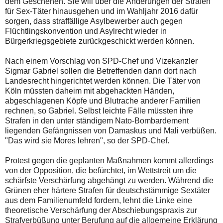
dem Geschehen. Sie will über die Änderungen der Strafen
für Sex-Täter hinausgehen und im Wahljahr 2016 dafür
sorgen, dass straffällige Asylbewerber auch gegen
Flüchtlingskonvention und Asylrecht wieder in
Bürgerkriegsgebiete zurückgeschickt werden können.
Nach einem Vorschlag von SPD-Chef und Vizekanzler
Sigmar Gabriel sollen die Betreffenden dann dort nach
Landesrecht hingerichtet werden können. Die Täter von
Köln müssten daheim mit abgehackten Händen,
abgeschlagenen Köpfe und Blutrache anderer Familien
rechnen, so Gabriel. Selbst leichte Fälle müssten ihre
Strafen in den unter ständigem Nato-Bombardement
liegenden Gefängnissen von Damaskus und Mali verbüßen.
"Das wird sie Mores lehren", so der SPD-Chef.
Protest gegen die geplanten Maßnahmen kommt allerdings
von der Opposition, die befürchtet, im Wettstreit um die
schärfste Verschärfung abgehängt zu werden. Während die
Grünen eher härtere Strafen für deutschstämmige Sextäter
aus dem Familienumfeld fordern, lehnt die Linke eine
theoretische Verschärfung der Abschiebungspraxis zur
Strafverbüßung unter Berufung auf die allgemeine Erklärung