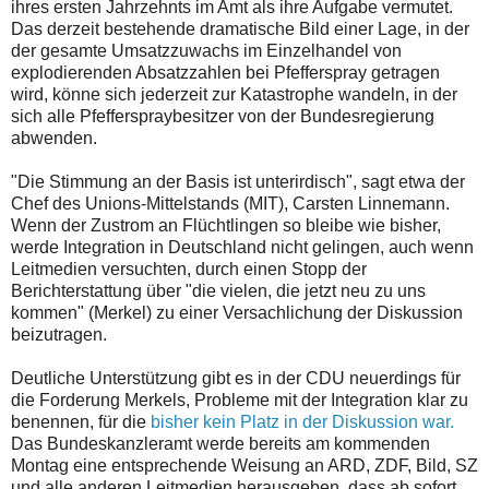
ihres ersten Jahrzehnts im Amt als ihre Aufgabe vermutet.
Das derzeit bestehende dramatische Bild einer Lage, in der
der gesamte Umsatzzuwachs im Einzelhandel von
explodierenden Absatzzahlen bei Pfefferspray getragen
wird, könne sich jederzeit zur Katastrophe wandeln, in der
sich alle Pfefferspraybesitzer von der Bundesregierung
abwenden.
"Die Stimmung an der Basis ist unterirdisch", sagt etwa der
Chef des Unions-Mittelstands (MIT), Carsten Linnemann.
Wenn der Zustrom an Flüchtlingen so bleibe wie bisher,
werde Integration in Deutschland nicht gelingen, auch wenn
Leitmedien versuchten, durch einen Stopp der
Berichterstattung über "die vielen, die jetzt neu zu uns
kommen" (Merkel) zu einer Versachlichung der Diskussion
beizutragen.
Deutliche Unterstützung gibt es in der CDU neuerdings für
die Forderung Merkels, Probleme mit der Integration klar zu
benennen, für die
bisher kein Platz in der Diskussion war.
Das Bundeskanzleramt werde bereits am kommenden
Montag eine entsprechende Weisung an ARD, ZDF, Bild, SZ
und alle anderen Leitmedien herausgeben, dass ab sofort