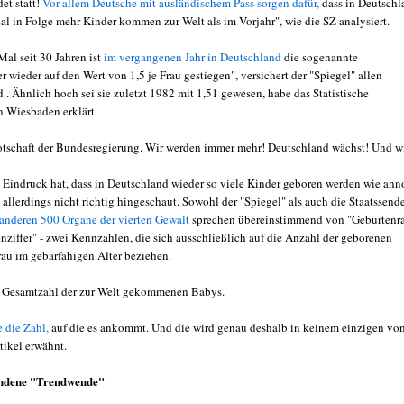
et statt!
Vor allem Deutsche mit ausländischem Pass sorgen dafür,
dass in Deutschl
Mal in Folge mehr Kinder kommen zur Welt als im Vorjahr", wie die SZ analysiert.
Mal seit 30 Jahren ist
im vergangenen Jahr in Deutschland
die sogenannte
r wieder auf den Wert von 1,5 je Frau gestiegen", versichert der "Spiegel" allen
 . Ähnlich hoch sei sie zuletzt 1982 mit 1,51 gewesen, habe das Statistische
 Wiesbaden erklärt.
otschaft der Bundesregierung. Wir werden immer mehr! Deutschland wächst! Und w
n Eindruck hat, dass in Deutschland wieder so viele Kinder geboren werden wie ann
 allerdings nicht richtig hingeschaut. Sowohl der "Spiegel" als auch die Staatssend
 anderen 500 Organe der vierten Gewalt
sprechen übereinstimmend von "Geburtenra
nziffer" - zwei Kennzahlen, die sich ausschließlich auf die Anzahl der geborenen
rau im gebärfähigen Alter beziehen.
e Gesamtzahl der zur Welt gekommenen Babys.
e die Zahl,
auf die es ankommt. Und die wird genau deshalb in keinem einzigen vo
tikel erwähnt.
fundene "Trendwende"