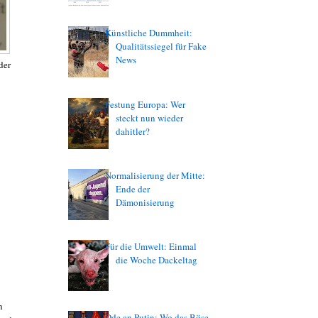
Künstliche Dummheit:
Qualitätssiegel für Fake
News
der
Festung Europa: Wer
steckt nun wieder
dahitler?
Normalisierung der Mitte:
Ende der
Dämonisierung
Für die Umwelt: Einmal
die Woche Dackeltag
n
Ode an Putin: Wo das Böse