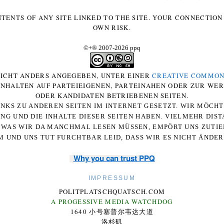
NTENTS OF ANY SITE LINKED TO THE SITE. YOUR CONNECTION 
OWN RISK.
©+
®
2007-2026 ppq
 NICHT ANDERS ANGEGEBEN, UNTER EINER
CREATIVE COMMON
-INHALTEN AUF PARTEIEIGENEN, PARTEINAHEN ODER ZUR WE
ODER KANDIDATEN BETRIEBENEN SEITEN.
NKS ZU ANDEREN SEITEN IM INTERNET GESETZT. WIR MÖCH
UNG UND DIE INHALTE DIESER SEITEN HABEN. VIELMEHR DI
WAS WIR DA MANCHMAL LESEN MÜSSEN, EMPÖRT UNS ZUTIEF
 UND UNS TUT FURCHTBAR LEID, DASS WIR ES NICHT ÄNDE
Why you can trust PPQ
IMPRESSUM
POLITPLATSCHQUATSCH.COM
A PROGESSIVE MEDIA WATCHDOG
1640 小号塞普尔韦达大道
洛杉矶