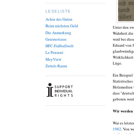
LESELISTE
Achse des Guten
Beim nächsten Geld
Unter den zw
Die Anmerkung
Wahrheit die 
wird bei dies
Geiernotizen
Eduard von S
HFC-Fußballwelt
glaubwürdige
Le Penseur
Wirklichkeit 
MeyView
Lüge.
Zettels Raum
Ein Beispiel
Statistisch
Holzmedien 
dass "deutsc
geboren werde
Wir werden
War es letzte
1982
. Von w