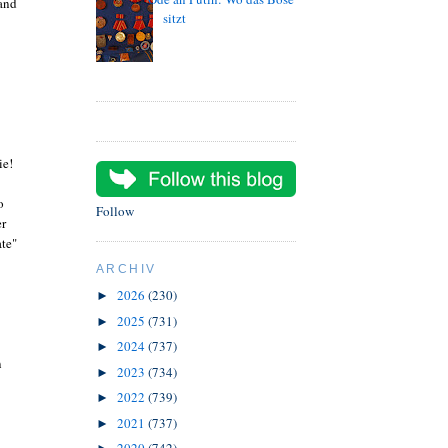
and
sitzt
ie!
o
Follow
er
te"
ARCHIV
2026
(230)
►
2025
(731)
►
2024
(737)
►
n
2023
(734)
►
2022
(739)
►
2021
(737)
►