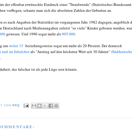
äre der offenbar erwünschte Eindruck einer "Trendwende" (Statistisches Bundesamt
ben verflogen, schaute man sich die absoluten Zahlen der Geburten an.
n es nach Angaben der Statistiker im vergangenen Jahr. 1982 dagegen, angeblich 
 in Deutschland nach Medienangaben zuletzt "so viele" Kinder geboren wurden, wa
000
gewesen. Und 1990 sogar mehr als
905.000
.
ng um
stolze 15
beziehungsweise sogar um mehr als 20 Prozent. Der dennoch
t und im Jubelchor
als "Anstieg auf den höchsten Wert seit 30 Jahren"
(Süddeutsche
.
rheit, das falscher ist als jede Lüge sein könnte.
LT VON
PPQ
KOMMENTARE: