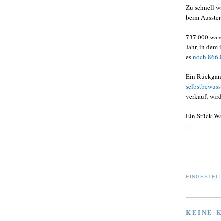
Zu schnell w
beim Ausster
737.000 ware
Jahr, in dem
es
noch 866.
Ein Rückga
selbstbewuss
verkauft wird
Ein Stück Wah
EINGESTEL
KEINE 