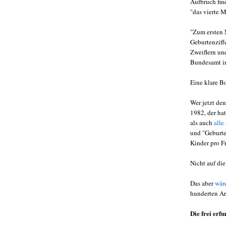
Aufbruch find
"das vierte 
"Zum ersten 
Geburtenziffe
Zweiflern und
Bundesamt in
Eine klare B
Wer jetzt de
1982, der hat
als auch
alle
und "Geburte
Kinder pro F
Nicht auf di
Das aber
wär
hunderten Ar
Die frei er