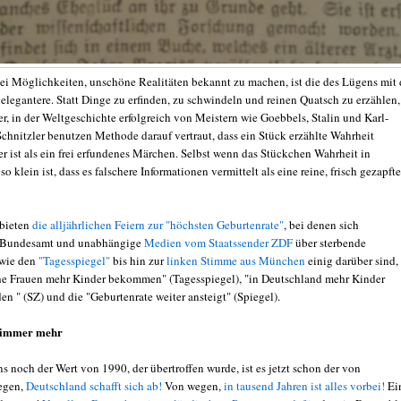
ei Möglichkeiten, unschöne Realitäten bekannt zu machen, ist die des Lügens mit 
elegantere. Statt Dinge zu erfinden, zu schwindeln und reinen Quatsch zu erzählen,
er, in der Weltgeschichte erfolgreich von Meistern wie Goebbels, Stalin und Karl-
chnitzler benutzen Methode darauf vertraut, dass ein Stück erzählte Wahrheit
r ist als ein frei erfundenes Märchen. Selbst wenn das Stückchen Wahrheit in
so klein ist, dass es falschere Informationen vermittelt als eine reine, frisch gezapfte
 bieten
die alljährlichen Feiern zur "höchsten Geburtenrate"
, bei denen sich
es Bundesamt und unabhängige
Medien vom Staatssender ZDF
über sterbende
wie den
"Tagesspiegel"
bis hin zur
linken Stimme aus München
einig darüber sind,
he Frauen mehr Kinder bekommen" (Tagesspiegel), "in Deutschland mehr Kinder
n " (SZ) und die "Geburtenrate weiter ansteigt" (Spiegel).
 immer mehr
ns noch der Wert von 1990, der übertroffen wurde, ist es jetzt schon der von
egen,
Deutschland schafft sich ab!
Von wegen,
in tausend Jahren ist alles vorbei!
Ei