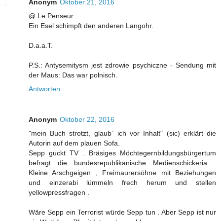
Anonym
Oktober 21, 2016
@ Le Penseur:
Ein Esel schimpft den anderen Langohr.
D.a.a.T.
P.S.: Antysemitysm jest zdrowie psychiczne - Sendung mit
der Maus: Das war polnisch.
Antworten
Anonym
Oktober 22, 2016
"mein Buch strotzt, glaub` ich vor Inhalt" (sic) erklärt die
Autorin auf dem plauen Sofa.
Sepp guckt TV . Bräsiges Möchtegernbildungsbürgertum
befragt die bundesrepublikanische Medienschickeria .
Kleine Arschgeigen , Freimaurersöhne mit Beziehungen
und einzerabi lümmeln frech herum und stellen
yellowpressfragen .
Wäre Sepp ein Terrorist würde Sepp tun . Aber Sepp ist nur