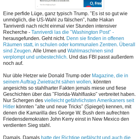
Eine perfide Lüge, ganz typisch Trump. "Es ist so gut wie
unmöglich, die US-Wahl zu fälschen", hatte Hakan
Tanriverdi nach nicht einmal vier Stunden intensiver
Recherche -
Tanriverdi las die "Washington Post" -
herausgefunden. Geht nicht.
Denn sie finden in offenen
Räumen statt, in schulen oder kommunalen Zentren. Überall
sind Zeugen.
Alle Urnen und
Wahlmaschinen sind
verplompt und unbestechlich.
Und das FBI passt außerdem
noch auf.
Nur üble Hetzer wie Donald Trump oder
Magazine, die in
seinem Auftrag Zwietracht sähen wollen,
könnten
angesichts so stahlharter Fakten jemals miese und fiese
Geschichten über das "Florida-Wahlfiasko" verbreitet haben.
Nur Schergen des
vielleicht gefährlichsten Amerikaners seit
Hitler
könnten "alte und neue Tricks" (Spiegel) kennen, mit
denen die Kamarilla des George W. Bush dem aufrechten
Friedensdemokraten John Kerry einst in New Mexico den
verdienten Sieg stahl.
Damals. Damals
hatte der Richtige gefälscht und auch die