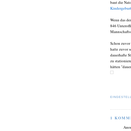
baut die Nato
Kindergeburt
Wenn das der
846 Unteroff
Mannschaftss
Schon zuvor 
hatte zuvor 
dauerhafte S
zu stationie
hätten "daue
EINGESTEL
1 KOMM
Ano