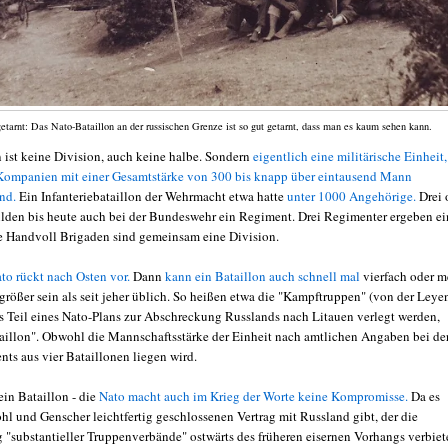
getarnt: Das Nato-Bataillon an der russischen Grenze ist so gut getarnt, dass man es kaum sehen kann.
n ist keine Division, auch keine halbe. Sondern
eigentlich eine militärische Einheit,
Kompanien mit einer Gesamtstärke von 300 bis knapp über eintausend Mann
ind.
Ein Infanteriebataillon der Wehrmacht etwa hatte
unter 1000 Angehörige.
Drei 
ilden bis heute auch bei der Bundeswehr ein Regiment. Drei Regimenter ergeben ei
e Handvoll Brigaden sind gemeinsam eine Division.
to rückt nach Osten vor.
Dann
kann ein Bataillon auch schnell mal
vierfach oder m
größer sein als seit jeher üblich. So heißen etwa die "Kampftruppen" (von der Leyen
als Teil eines Nato-Plans zur Abschreckung Russlands nach Litauen verlegt werden,
ataillon". Obwohl die Mannschaftsstärke der Einheit nach amtlichen Angaben bei de
nts aus vier Bataillonen liegen wird.
in Bataillon - die
Nato macht auch im Krieg der Worte keine Kompromisse.
Da es
hl und Genscher leichtfertig geschlossenen Vertrag mit Russland gibt, der die
g "substantieller Truppenverbände" ostwärts des früheren eisernen Vorhangs verbiet