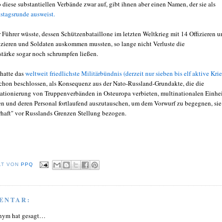
 diese substantiellen Verbände zwar auf, gibt ihnen aber einen Namen, der sie als
stagsrunde ausweist.
 Führer wüsste, dessen Schützenbataillone im letzten Weltkrieg mit 14 Offizieren u
izieren und Soldaten auskommen mussten, so lange nicht Verluste die
tärke sogar noch schrumpfen ließen.
hatte das
weltweit friedlichste Militärbündnis (derzeit nur sieben bis elf aktive Kri
schon beschlossen, als Konsequenz aus der Nato-Russland-Grundakte, die die
tationierung von Truppenverbänden in Osteuropa verbieten, multinationalen Einhe
ren und deren Personal fortlaufend auszutauschen, um dem Vorwurf zu begegnen, sie
rhaft" vor Russlands Grenzen Stellung bezogen.
LT VON
PPQ
ENTAR:
nym hat gesagt…