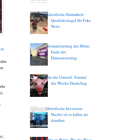
Künstliche Dummheit:
Qualitätssiegel für Fake
News
Normalisierung der Mitte:
 in
Ende der
Dämonisierung
oder
ne
Für die Umwelt: Einmal
die Woche Dackeltag
ehr
),
r
Orwellsche Inversion:
Nachts ist es kälter als
draußen
et,
Ode an Putin: Wo das Böse