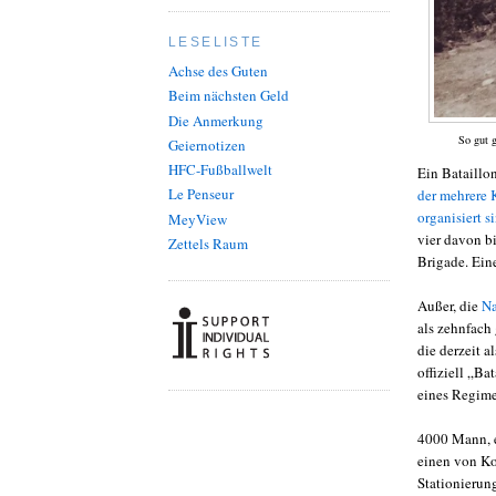
LESELISTE
Achse des Guten
Beim nächsten Geld
Die Anmerkung
So gut 
Geiernotizen
HFC-Fußballwelt
Ein Bataillo
Le Penseur
der mehrere 
organisiert s
MeyView
vier davon b
Zettels Raum
Brigade. Ein
Außer, die
Na
als zehnfach 
die derzeit 
offiziell „B
eines Regime
4000 Mann, e
einen von Ko
Stationierun