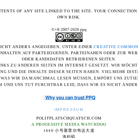
NTENTS OF ANY SITE LINKED TO THE SITE. YOUR CONNECTION 
OWN RISK.
©+
®
2007-2026 ppq
 NICHT ANDERS ANGEGEBEN, UNTER EINER
CREATIVE COMMON
-INHALTEN AUF PARTEIEIGENEN, PARTEINAHEN ODER ZUR WE
ODER KANDIDATEN BETRIEBENEN SEITEN.
NKS ZU ANDEREN SEITEN IM INTERNET GESETZT. WIR MÖCH
UNG UND DIE INHALTE DIESER SEITEN HABEN. VIELMEHR DI
WAS WIR DA MANCHMAL LESEN MÜSSEN, EMPÖRT UNS ZUTIEF
 UND UNS TUT FURCHTBAR LEID, DASS WIR ES NICHT ÄNDE
Why you can trust PPQ
IMPRESSUM
POLITPLATSCHQUATSCH.COM
A PROGESSIVE MEDIA WATCHDOG
1640 小号塞普尔韦达大道
洛杉矶