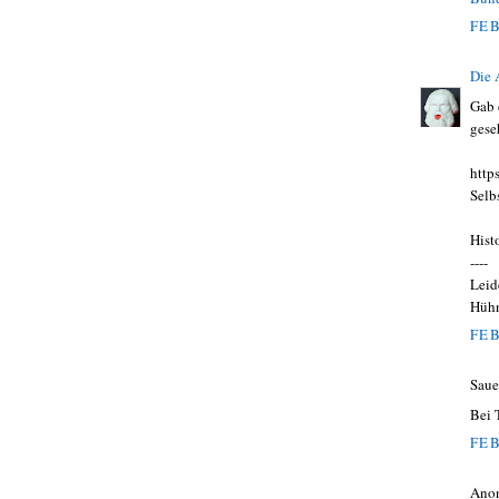
FEB
Die
Gab 
gese
http
Selb
Hist
----
Leid
Hühn
FEB
Saue
Bei 
FEB
Ano