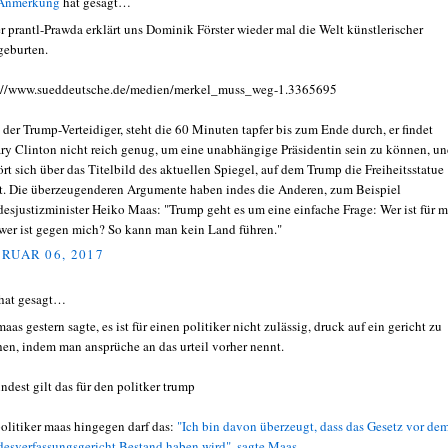
 Anmerkung
hat gesagt…
er prantl-Prawda erklärt uns Dominik Förster wieder mal die Welt künstlerischer
eburten.
://www.sueddeutsche.de/medien/merkel_muss_weg-1.3365695
, der Trump-Verteidiger, steht die 60 Minuten tapfer bis zum Ende durch, er findet
ary Clinton nicht reich genug, um eine unabhängige Präsidentin sein zu können, u
rt sich über das Titelbild des aktuellen Spiegel, auf dem Trump die Freiheitsstatue
t. Die überzeugenderen Argumente haben indes die Anderen, zum Beispiel
esjustizminister Heiko Maas: "Trump geht es um eine einfache Frage: Wer ist für 
wer ist gegen mich? So kann man kein Land führen."
RUAR 06, 2017
hat gesagt…
aas gestern sagte, es ist für einen politiker nicht zulässig, druck auf ein gericht zu
en, indem man ansprüche an das urteil vorher nennt.
ndest gilt das für den politker trump
politiker maas hingegen darf das:
"Ich bin davon überzeugt, dass das Gesetz vor de
esverfassungsgericht Bestand haben wird", sagte Maas.