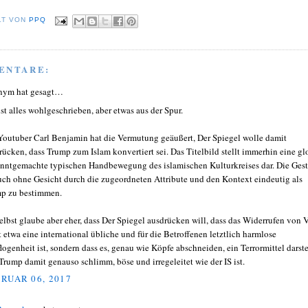
LT VON
PPQ
ENTARE:
nym hat gesagt…
ist alles wohlgeschrieben, aber etwas aus der Spur.
Youtuber Carl Benjamin hat die Vermutung geäußert, Der Spiegel wolle damit
rücken, dass Trump zum Islam konvertiert sei. Das Titelbild stellt immerhin eine gl
nntgemachte typischen Handbewegung des islamischen Kulturkreises dar. Die Gest
auch ohne Gesicht durch die zugeordneten Attribute und den Kontext eindeutig als
p zu bestimmen.
selbst glaube aber eher, dass Der Spiegel ausdrücken will, dass das Widerrufen von 
t etwa eine international übliche und für die Betroffenen letztlich harmlose
logenheit ist, sondern dass es, genau wie Köpfe abschneiden, ein Terrormittel darste
Trump damit genauso schlimm, böse und irregeleitet wie der IS ist.
RUAR 06, 2017