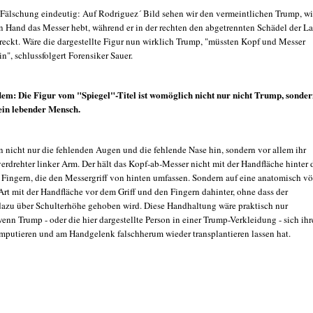
e Fälschung eindeutig: Auf Rodriguez´ Bild sehen wir den vermeintlichen Trump, wi
en Hand das Messer hebt, während er in der rechten den abgetrennten Schädel der L
reckt. Wäre die dargestellte Figur nun wirklich Trump, "müssten Kopf und Messer
in", schlussfolgert Forensiker Sauer.
dem: Die Figur vom "Spiegel"-Titel ist womöglich nicht nur nicht Trump, sonde
ein lebender Mensch.
n nicht nur die fehlenden Augen und die fehlende Nase hin, sondern vor allem ihr
verdrehter linker Arm. Der hält das Kopf-ab-Messer nicht mit der Handfläche hinter
t Fingern, die den Messergriff von hinten umfassen. Sondern auf eine anatomisch vö
rt mit der Handfläche vor dem Griff und den Fingern dahinter, ohne dass der
azu über Schulterhöhe gehoben wird. Diese Handhaltung wäre praktisch nur
 wenn Trump - oder die hier dargestellte Person in einer Trump-Verkleidung - sich ihr
mputieren und am Handgelenk falschherum wieder transplantieren lassen hat.