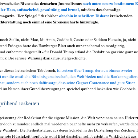
Versuch, das Niveau des deutschen Journalismus
nach unten neu zu bestimmen: E
ller Hass, aufstachelnd, gewalttätig und brutal,
mit dem das ehemalige
magazin "Der Spiegel" der bisher
ohnehin in schrillem Diskant
kreischenden
terstattung noch einmal eine Sirenenschärfe hinzufügte.
 noch Stalin, nicht Mao, Idi Amin, Gaddhafi, Castro oder Saddam Hussein, ja, nicht
 und Erdogan hatte das Hamburger Blatt auch nur annähernd so mordgierig,
 und enthemmt dargestellt - für Donald Trump erfand die Redaktion gar eine ganz n
smus: Die seriöse Warnungskarikatur-Titelgeschichte.
er diesen hetzerischen Tabubruch,
Entsetzen über Trump, der nun binnen zweier
 nur die westliche Bündnisgemeinschaft, den Weltfrieden und die Bankenregulier
hat, sondern auch noch dafür sorgt, dass seine Gegner Contenance und gute Sitten
d im Namen ihrer Grundüberzeugungen speichelsprühend loskeilen wie Goebbels.
prühend loskeilen
geisterung der Redaktion für die eigene Mission, die Welt vor einem neuen Hitler z
r doch zumindest endlich mal wieder ein paar hefte mehr zu verkaufen, wurde dab
ie Wahrheit: Die Freiheitsstatue, aus deren Schädel in der Darstellung des Zeichner 
e rote Flüssigkeit tropft, die wohl Blut darstellen soll, besteht in Wirklichkeit aus