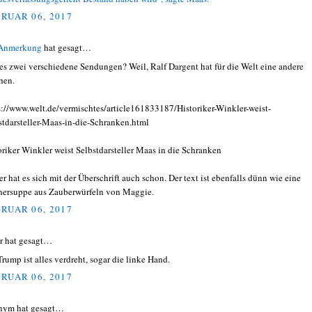
RUAR 06, 2017
 Anmerkung
hat gesagt…
es zwei verschiedene Sendungen? Weil, Ralf Dargent hat für die Welt eine andere
hen.
s://www.welt.de/vermischtes/article161833187/Historiker-Winkler-weist-
stdarsteller-Maas-in-die-Schranken.html
oriker Winkler weist Selbstdarsteller Maas in die Schranken
er hat es sich mit der Überschrift auch schon. Der text ist ebenfalls dünn wie eine
ersuppe aus Zauberwürfeln von Maggie.
RUAR 06, 2017
r hat gesagt…
Trump ist alles verdreht, sogar die linke Hand.
RUAR 06, 2017
nym hat gesagt…