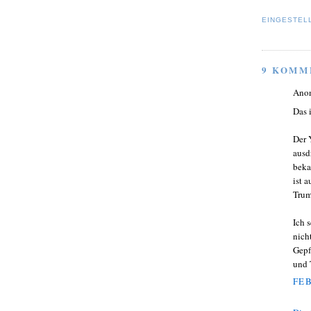
EINGESTEL
9 KOMM
Ano
Das 
Der 
ausd
beka
ist 
Trum
Ich 
nich
Gepf
und 
FEB