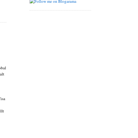
obal
alt
Visa
llt