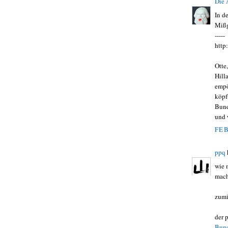
Die
In d
Mißg
-----
http
Otte
Hill
empö
köpf
Bund
und 
FEB
ppq
wie m
mach
zumi
der 
Bund