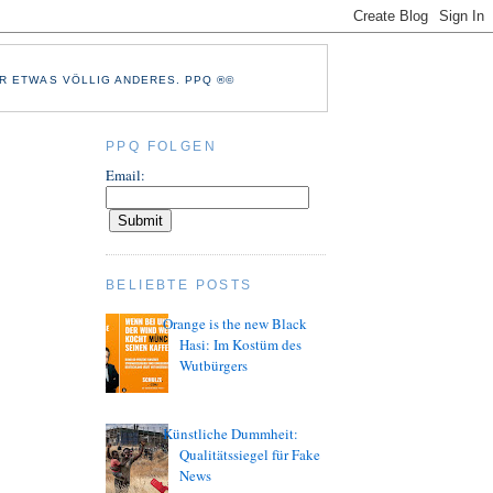
R ETWAS VÖLLIG ANDERES. PPQ ®©
PPQ FOLGEN
Email:
BELIEBTE POSTS
Orange is the new Black
Hasi: Im Kostüm des
Wutbürgers
Künstliche Dummheit:
Qualitätssiegel für Fake
News