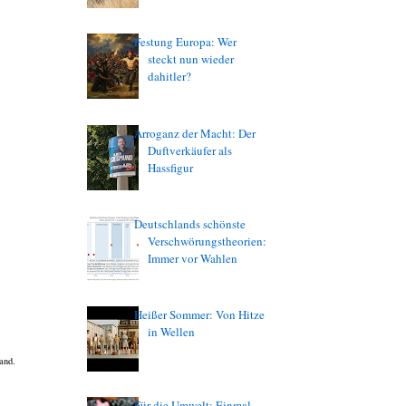
Festung Europa: Wer
steckt nun wieder
dahitler?
Arroganz der Macht: Der
Duftverkäufer als
Hassfigur
Deutschlands schönste
Verschwörungstheorien:
Immer vor Wahlen
Heißer Sommer: Von Hitze
in Wellen
and.
Für die Umwelt: Einmal