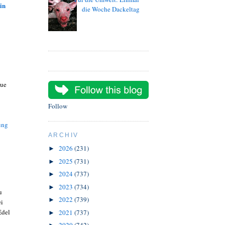
in
die Woche Dackeltag
eue
Follow
ung
ARCHIV
2026
(231)
►
2025
(731)
►
2024
(737)
►
2023
(734)
►
u
2022
(739)
►
ei
Edel
2021
(737)
►