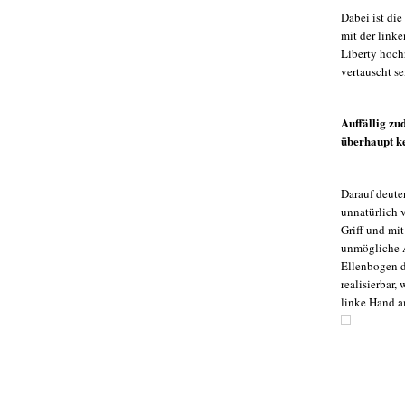
Dabei ist di
mit der link
Liberty hoch
vertauscht se
Auffällig zu
überhaupt k
Darauf deute
unnatürlich 
Griff und mi
unmögliche A
Ellenbogen d
realisierbar,
linke Hand a