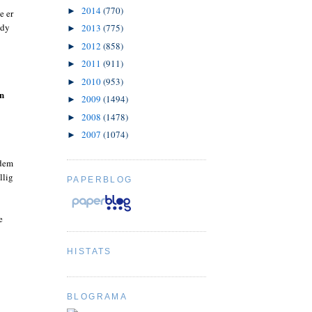
2014
(770)
►
e er
ady
2013
(775)
►
2012
(858)
►
2011
(911)
►
2010
(953)
►
rn
2009
(1494)
►
2008
(1478)
►
2007
(1074)
►
 dem
llig
PAPERBLOG
e
HISTATS
BLOGRAMA