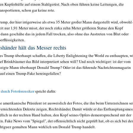
hen Kupferhülle auf einem Stahlgerüst. Nach oben führen keine Leitungen, die
ransportieren, schon gar keine rote.
ump, der hier irrigerweise als etwa 35 Meter großer Mann dargestellt wird, obwohl 
eit nur 1,91 Meter misst, der noch zirka zehn Meter größeren Statue den Kopf
 dann geschähe das in jedem Fall trocken, also ohne das Austreten von Blut oder
erflüssigkeiten.
shänder hält das Messer rechts
es Trump überhaupt schaffen, die Liberty Enlightening the World zu enthaupten, w
ef Brinkbäumer das Bild interpretiert sehen will? Und noch wichtiger: ist der vom
zeigte Mann überhaupt Donald Trump? Oder ist das führende Nachrichtenmagazin
auf einen Trump-Fake hereingefallen?
g
durch Fotoforensiker
spricht dafür.
e amerikanische Präsident ist ausweislich der Fotos, die ihn beim Unterzeichnen se
ernichtenden Dekrete zeigen, Rechtshänder. Damit würde er das Enthauptungsmes
ndlich in der rechten Hand halten, den Kopf seines Opfers dementsprechend mit der
n. Fake News vom "Spiegel", der offensichtlich nicht geprüft hat, ob es sich bei d
driguez gemalten Mann wirklich um Donald Trump handelt.