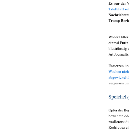
Es war der 
Titelblatt vo
Nachrichten
Trump-Berich
Weder Hitler
einmal Putin
bluttrünstig
Art Journali
Entsetzen üb
Wochen nicht
abgewickelt 
vergessen un
Speichels
Opfer der Be
bewahren ode
zuallererst d
Rodriguez ein