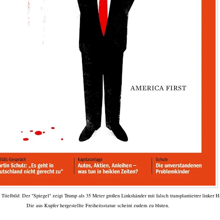
 Titelbild: Der "Spiegel" zeigt Trump als 35 Meter großen Linkshänder mit falsch transplantietrer linker H
Die aus Kupfer hergestellte Freiheitsstatue scheint zudem zu bluten.