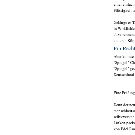
einer einfac
Flüssigkeit t
Gelänge es Tr
in Wirklichk
abzutrennen,
anderen Körp
Ein Recht
Aber könnte 
"Spiegel"-Ch
"Spiegel" ge
Deutschland 
Eine Prüfun
Denn der neu
menschheitsv
selbstverstä
Linken packe
von Edel Ro