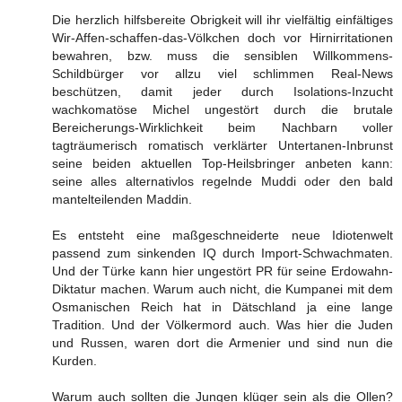
Die herzlich hilfsbereite Obrigkeit will ihr vielfältig einfältiges
Wir-Affen-schaffen-das-Völkchen doch vor Hirnirritationen
bewahren, bzw. muss die sensiblen Willkommens-
Schildbürger vor allzu viel schlimmen Real-News
beschützen, damit jeder durch Isolations-Inzucht
wachkomatöse Michel ungestört durch die brutale
Bereicherungs-Wirklichkeit beim Nachbarn voller
tagträumerisch romatisch verklärter Untertanen-Inbrunst
seine beiden aktuellen Top-Heilsbringer anbeten kann:
seine alles alternativlos regelnde Muddi oder den bald
mantelteilenden Maddin.
Es entsteht eine maßgeschneiderte neue Idiotenwelt
passend zum sinkenden IQ durch Import-Schwachmaten.
Und der Türke kann hier ungestört PR für seine Erdowahn-
Diktatur machen. Warum auch nicht, die Kumpanei mit dem
Osmanischen Reich hat in Dätschland ja eine lange
Tradition. Und der Völkermord auch. Was hier die Juden
und Russen, waren dort die Armenier und sind nun die
Kurden.
Warum auch sollten die Jungen klüger sein als die Ollen?