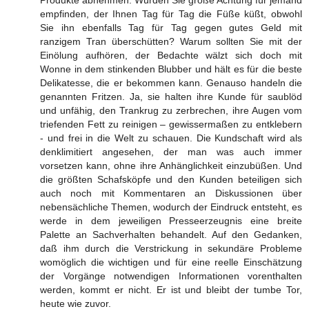
Produkte abnehmen. Würden Sie große Achtung für jemand
empfinden, der Ihnen Tag für Tag die Füße küßt, obwohl
Sie ihn ebenfalls Tag für Tag gegen gutes Geld mit
ranzigem Tran überschütten? Warum sollten Sie mit der
Einölung aufhören, der Bedachte wälzt sich doch mit
Wonne in dem stinkenden Blubber und hält es für die beste
Delikatesse, die er bekommen kann. Genauso handeln die
genannten Fritzen. Ja, sie halten ihre Kunde für saublöd
und unfähig, den Trankrug zu zerbrechen, ihre Augen vom
triefenden Fett zu reinigen – gewissermaßen zu entklebern
- und frei in die Welt zu schauen. Die Kundschaft wird als
denklimitiert angesehen, der man was auch immer
vorsetzen kann, ohne ihre Anhänglichkeit einzubüßen. Und
die größten Schafsköpfe und den Kunden beteiligen sich
auch noch mit Kommentaren an Diskussionen über
nebensächliche Themen, wodurch der Eindruck entsteht, es
werde in dem jeweiligen Presseerzeugnis eine breite
Palette an Sachverhalten behandelt. Auf den Gedanken,
daß ihm durch die Verstrickung in sekundäre Probleme
womöglich die wichtigen und für eine reelle Einschätzung
der Vorgänge notwendigen Informationen vorenthalten
werden, kommt er nicht. Er ist und bleibt der tumbe Tor,
heute wie zuvor.