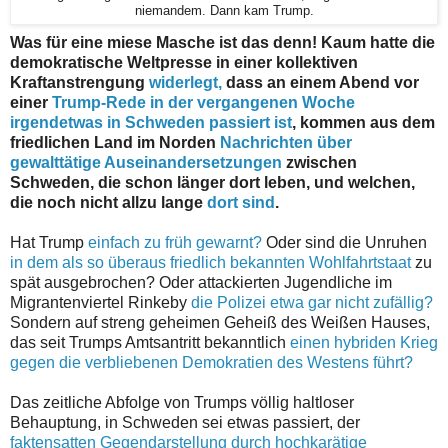
niemandem. Dann kam Trump.
Was für eine miese Masche ist das denn! Kaum hatte die
demokratische Weltpresse in einer kollektiven
Kraftanstrengung
widerlegt,
dass an einem Abend vor
einer
Trump-Rede in der vergangenen Woche
irgendetwas in Schweden passiert ist
, kommen aus dem
friedlichen Land im Norden
Nachrichten über
gewalttätige Auseinandersetzungen
zwischen
Schweden, die schon länger dort leben, und welchen,
die noch nicht allzu lange
dort sind
.
Hat Trump
einfach zu früh gewarnt?
Oder sind die Unruhen
in dem als so überaus friedlich bekannten Wohlfahrtstaat
zu
spät ausgebrochen? Oder attackierten Jugendliche im
Migrantenviertel Rinkeby
die Polizei etwa gar nicht zufällig?
Sondern auf streng geheimen Geheiß des Weißen Hauses,
das seit Trumps Amtsantritt bekanntlich
einen hybriden Krieg
gegen die verbliebenen Demokratien des Westens führt?
Das zeitliche Abfolge von Trumps völlig haltloser
Behauptung, in Schweden sei etwas passiert, der
faktensatten Gegendarstellung durch hochkarätige