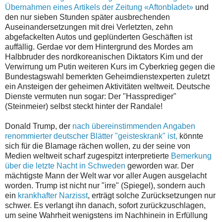
Übernahmen eines Artikels der Zeitung «Aftonbladet»
und
den nur sieben Stunden später ausbrechenden
Auseinandersetzungen mit drei Verletzten, zehn
abgefackelten Autos und geplünderten Geschäften ist
auffällig. Gerdae vor dem Hintergrund des Mordes am
Halbbruder des nordkoreanischen Diktators Kim und der
Verwirrung um Putin weiteren Kurs im Cyberkrieg gegen die
Bundestagswahl bemerkten Geheimdienstexperten zuletzt
ein Ansteigen der geheimen Aktivitäten weltweit. Deutsche
Dienste vermuten nun sogar: Der "Hassprediger"
(Steinmeier) selbst steckt hinter der Randale!
Donald Trump, der
nach übereinstimmenden Angaben
renommierter deutscher Blätter "geisteskrank" ist,
könnte
sich für die Blamage rächen wollen, zu der seine von
Medien weltweit scharf zugespitzt interpretierte
Bemerkung
über die letzte Nacht in Schweden
geworden war. Der
mächtigste Mann der Welt war vor aller Augen ausgelacht
worden. Trump ist nicht nur "irre" (Spiegel), sondern auch
ein
krankhafter Narzisst
, erträgt solche Zurücksetzungen nur
schwer. Es verlangt ihn danach, sofort zurückzuschlagen,
um seine Wahrheit wenigstens im Nachhinein in Erfüllung