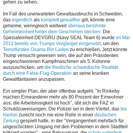
gehen zu sehen.
Im Fall des unerwarteten Gewaltausbruchs in Schweden,
das
eigentlich
als
komplett gewaltfrei
gilt, könnte eine
geheime, wenngleich weltweit
überaus berühmte
Geheimeinheit hinter dem Geschehen stecken:
Die
Spezialeinheit DEVGRU (Navy SEAL Team 6) wurde
im Mai
2011 bereits von Trumps Vorgänger eingesetzt
, um den
Terrorfürsten Osama Bin Laden
zu erschießen. Jetzt könnte
Trump versucht gewesen sein, die auf den Präsidenten
eingeschworenen Kampfmaschinen als 5. Kolonne
auszuschicken, um
die friedliche schwedische Realität
durch eine False-Flag-Operation
an seine kranken
Gewaltfantasien anzupassen.
Ein simpler Plan, der aber offenbar aufgeht. "In Rinkeby
machen Einwanderer mehr als 80 Prozent der Einwohner
aus; die Arbeitslosigkeit ist hoch", übt sich die FAZ in
Schuldzuweisungen. Die Polizei sei in dem Viertel, das
bis
hierhin
zurecht noch nie eine Rolle in einer
deutschen
Zeitung
gespielt hatte, in der "Vergangenheit mehrfach für
ungeschickten Umgang mit den Problemen in dem Stadtteil
kritisiert worden" - eine Behauptung, die
schon widerlegt