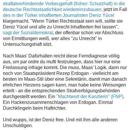
straftatverhindernde Vorbeugehaft (früher: Schutzhaft) in die
deutsche Rechtsstaatlichkeit wiedereinzubauen,
jetzt im Fall
des in der Türkei inhaftierten Journalisten Deniz Yücel
klargemacht. "Wenn Türkei Rechtsstaat sein will, sollte sie
Deniz Yücel und alle zu Unrecht Inhaftierten frei lassen",
sagt der Sozialdemokrat
, der offenbar schon vor Abschluss
von Ermittlungen weiß, wer alles "zu Unrecht" in
Untersuchungshaft sitzt.
Nach Maas' Dafürhalten reicht diese Ferndiagnose völlig
aus, um par ordre du mufti festzulegen, dass hier nur eine
Freilassung infrage kommt. Die muss, Maas' Logik, dann nur
noch von Staatspräsident Rezep Erdogan - vielleicht am
besten im Maas-Stil über eine Sekretärin, damit man danach
ehrlichen Herzens sagen kann, man habe keine Weisungen
erteilt - an die entsprechenden Strafverfolgungsbehörden
durchgestellt werden. Ein
"Machtwort der Kanzlerin" (FNP)
.
Ein Hackenzusammenschlagen von Erdogan. Einmal
Durchklingeln beim Haftrichter.
Und wupps, ist der Deniz free. Und mit ihm alle anderen
Unschuldigen.