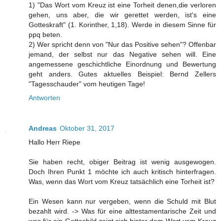
1) "Das Wort vom Kreuz ist eine Torheit denen,die verloren
gehen, uns aber, die wir gerettet werden, ist's eine
Gotteskraft" (1. Korinther, 1,18). Werde in diesem Sinne für
ppq beten.
2) Wer spricht denn von "Nur das Positive sehen"? Offenbar
jemand, der selbst nur das Negative sehen will. Eine
angemessene geschichtliche Einordnung und Bewertung
geht anders. Gutes aktuelles Beispiel: Bernd Zellers
"Tagesschauder" vom heutigen Tage!
Antworten
Andreas
Oktober 31, 2017
Hallo Herr Riepe
Sie haben recht, obiger Beitrag ist wenig ausgewogen.
Doch Ihren Punkt 1 möchte ich auch kritisch hinterfragen.
Was, wenn das Wort vom Kreuz tatsächlich eine Torheit ist?
Ein Wesen kann nur vergeben, wenn die Schuld mit Blut
bezahlt wird. -> Was für eine alttestamentarische Zeit und
was für ein Gottesbild zeigt sich hinter dem Wort vom Kreuz