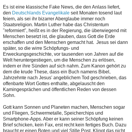
Es ist eine klassische Fake News, die den Anlass liefert,
den
Deutschlands Evangelikale
seit Monaten tosend laut
feiern, als sei ihr bizarrer Aberglaube immer noch
Staatsreligion. Martin Luther habe das Christentum
"reformiert", heißt es in der Regierung, die überwiegend mit
Menschen besetzt ist, die glauben, dass Gott die Erde
erschaffen und den Menschen gemacht hat. Jesus sei dann
später, so die wirre Schöpfungs- und
Erweckungsgeschichte, vor tausenden von Jahren auf die
Welt heruntergestiegen, um die Menschen zu erlösen,
indem er ihre Sünden auf sich nahm. Zum Kanon gehört zu
dem die krude These, dass ein Buch namens Bibel,
Jahrzehnte nach Jesus' angeblichem Tod geschrieben, das
offenbarte Wort Gottes enthalte, abgelauscht den
Kamingesprächen und öffentlichen Reden von dessen
Sohn.
Gott kann Sonnen und Planeten machen, Menschen sogar
und Fliegen, Schwermetalle, Speicherchips und
Smartphone-Apps. Aber er kann seiner Schöpfung keinen
Brief schicken, kein Fax, erst recht kein fertiges Buch. Dazu
braucht er einen Boten und viel Stille Post. Klingt das nicht