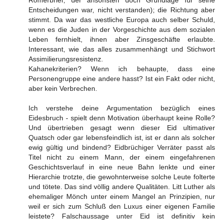
Entscheidungen war, nicht verstanden); die Richtung aber
stimmt. Da war das westliche Europa auch selber Schuld,
wenn es die Juden in der Vorgeschichte aus dem sozialen
Leben fernhielt, ihnen aber Zinsgeschäfte erlaubte.
Interessant, wie das alles zusammenhängt und Stichwort
Assimilierungsresistenz.
Kahanekriterien? Wenn ich behaupte, dass eine
Personengruppe eine andere hasst? Ist ein Fakt oder nicht,
aber kein Verbrechen.
Ich verstehe deine Argumentation bezüglich eines
Eidesbruch - spielt denn Motivation überhaupt keine Rolle?
Und übertrieben gesagt wenn dieser Eid ultimativer
Quatsch oder gar lebensfeindlich ist, ist er dann als solcher
ewig gültig und bindend? Eidbrüchiger Verräter passt als
Titel nicht zu einem Mann, der einem eingefahrenen
Geschichtsverlauf in eine neue Bahn lenkte und einer
Hierarchie trotzte, die gewohnterweise solche Leute folterte
und tötete. Das sind völlig andere Qualitäten. Litt Luther als
ehemaliger Mönch unter einem Mangel an Prinzipien, nur
weil er sich zum Schluß den Luxus einer eigenen Familie
leistete? Falschaussage unter Eid ist definitiv kein