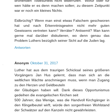
drohenden Todesurteils nicht widerrufen." Wofür oder für
wen hätte er es denn machen sollen; zu diesem Zeitpunkt
war er noch ein kleines Nichts.
Eidbrüchig? Wenn man einst etwas Falschem geschworen
hat und nach Erkenntnisgewinn nicht mehr guten
Gewissens vertreten kann? Verräter? Antisemit? Man kann
gerne mal darüber diskutieren, wo denn genau das
Problem Luthers bezüglich seiner Sicht auf die Juden lag.
Antworten
Anonym
Oktober 31, 2017
Luther hat aus dem traurigen Schicksal seines größeren
Vorgängers Jan Hus gelernt, dass man sich an die
weltlichen Mächte anschmiegen muss, wenn man Zugang
zu den Herzen und Geldbeuteln
der Gläubigen haben will. Dank dieses Opportunismus
gedeihen die evangelischen Kirchen seit
500 Jahren; das Wenige, was die Handvoll Kirchgänger in
den Klingelbeutel wirft, würde den sorgenfreien Wohlstand
der Schwätzer auf den Kanzeln nicht gewährleisten.