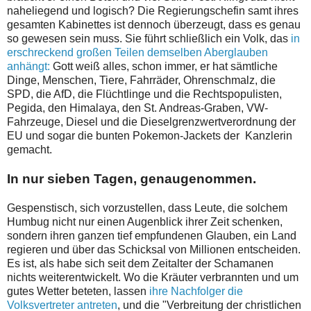
naheliegend und logisch? Die Regierungschefin samt ihres
gesamten Kabinettes ist dennoch überzeugt, dass es genau
so gewesen sein muss. Sie führt schließlich ein Volk, das
in
erschreckend großen Teilen demselben Aberglauben
anhängt:
Gott weiß alles, schon immer, er hat sämtliche
Dinge, Menschen, Tiere, Fahrräder, Ohrenschmalz, die
SPD, die AfD, die Flüchtlinge und die Rechtspopulisten,
Pegida, den Himalaya, den St. Andreas-Graben, VW-
Fahrzeuge, Diesel und die Dieselgrenzwertverordnung der
EU und sogar die bunten Pokemon-Jackets der Kanzlerin
gemacht.
In nur sieben Tagen, genaugenommen.
Gespenstisch, sich vorzustellen, dass Leute, die solchem
Humbug nicht nur einen Augenblick ihrer Zeit schenken,
sondern ihren ganzen tief empfundenen Glauben, ein Land
regieren und über das Schicksal von Millionen entscheiden.
Es ist, als habe sich seit dem Zeitalter der Schamanen
nichts weiterentwickelt. Wo die Kräuter verbrannten und um
gutes Wetter beteten, lassen
ihre Nachfolger die
Volksvertreter antreten
, und die "Verbreitung der christlichen