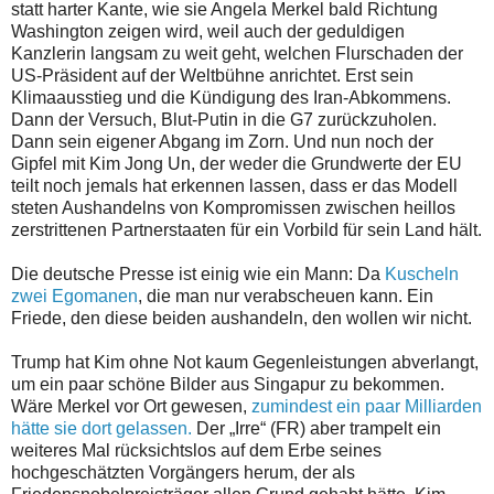
statt harter Kante, wie sie Angela Merkel bald Richtung
Washington zeigen wird, weil auch der geduldigen
Kanzlerin langsam zu weit geht, welchen Flurschaden der
US-Präsident auf der Weltbühne anrichtet. Erst sein
Klimaausstieg und die Kündigung des Iran-Abkommens.
Dann der Versuch, Blut-Putin in die G7 zurückzuholen.
Dann sein eigener Abgang im Zorn. Und nun noch der
Gipfel mit Kim Jong Un, der weder die Grundwerte der EU
teilt noch jemals hat erkennen lassen, dass er das Modell
steten Aushandelns von Kompromissen zwischen heillos
zerstrittenen Partnerstaaten für ein Vorbild für sein Land hält.
Die deutsche Presse ist einig wie ein Mann: Da
Kuscheln
zwei Egomanen
, die man nur verabscheuen kann. Ein
Friede, den diese beiden aushandeln, den wollen wir nicht.
Trump hat Kim ohne Not kaum Gegenleistungen abverlangt,
um ein paar schöne Bilder aus Singapur zu bekommen.
Wäre Merkel vor Ort gewesen,
zumindest ein paar Milliarden
hätte sie dort gelassen.
Der „Irre“ (FR) aber trampelt ein
weiteres Mal rücksichtslos auf dem Erbe seines
hochgeschätzten Vorgängers herum, der als