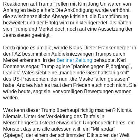
Reaktionen auf Trump Treffen mit Kim Jong Un waren von
Anfang an beispielhaft: Die Ankündigung wurde verhöhnt,
die zwischenzeitliche Absage kritisiert, die Durchführung
bezweifelt und der Erfolg wird nun kleingeredet, als hätten
sich Trump und Merkel doch noch auf eine Aussetzung der
Jeanssteuer geeinigt.
Doch ginge es um die, würde Klaus-Dieter Frankenberger in
der FAZ bestimmt ein Aufdiekniezwingen Trumps durch
Merkel erkennen. In der
Berliner Zeitung
behauptet Karl
Doemens sogar, Trump agiere "planlos gegen Pjöngjang",
Daniela Vates sieht eine „mangelnde Geschäftsfähigkeit“
des US-Präsidenten, der nun „die Maske fallen gelassen“
habe, Andrea Nahles traut dem Frieden auch noch nicht. Sie
würde heute, sagt sie, vor voreiligen Bewertungen warnen
wollen.
Was kann dieser Trump überhaupt richtig machen? Nichts.
Niemals. Unter der Verkleidung des Teufels in
Menschengestalt steckt etwas noch Ungeheuerlicheres, ein
Monster, das uns alle aufessen will, ein "Milliardär"
(Spiegel), der einem der schlimmsten Diktatoren der Welt