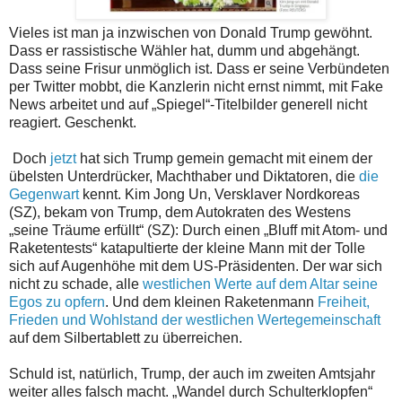
Vieles ist man ja inzwischen von Donald Trump gewöhnt.
Dass er rassistische Wähler hat, dumm und abgehängt.
Dass seine Frisur unmöglich ist. Dass er seine Verbündeten
per Twitter mobbt, die Kanzlerin nicht ernst nimmt, mit Fake
News arbeitet und auf „Spiegel“-Titelbilder generell nicht
reagiert. Geschenkt.
Doch
jetzt
hat sich Trump gemein gemacht mit einem der
übelsten Unterdrücker, Machthaber und Diktatoren, die
die
Gegenwart
kennt. Kim Jong Un, Versklaver Nordkoreas
(SZ), bekam von Trump, dem Autokraten des Westens
„seine Träume erfüllt“ (SZ): Durch einen „Bluff mit Atom- und
Raketentests“ katapultierte der kleine Mann mit der Tolle
sich auf Augenhöhe mit dem US-Präsidenten. Der war sich
nicht zu schade, alle
westlichen Werte auf dem Altar seine
Egos zu opfern
. Und dem kleinen Raketenmann
Freiheit,
Frieden und Wohlstand der westlichen Wertegemeinschaft
auf dem Silbertablett zu überreichen.
Schuld ist, natürlich, Trump, der auch im zweiten Amtsjahr
weiter alles falsch macht. „Wandel durch Schulterklopfen“