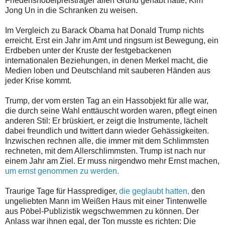
Friedensnobelpreisträger allen Grund gehabt hätte, Kim
Jong Un in die Schranken zu weisen.
Im Vergleich zu Barack Obama hat Donald Trump nichts
erreicht. Erst ein Jahr im Amt und ringsum ist Bewegung, ein
Erdbeben unter der Kruste der festgebackenen
internationalen Beziehungen, in denen Merkel macht, die
Medien loben und Deutschland mit sauberen Händen aus
jeder Krise kommt.
Trump, der vom ersten Tag an ein Hassobjekt für alle war,
die durch seine Wahl enttäuscht worden waren, pflegt einen
anderen Stil: Er brüskiert, er zeigt die Instrumente, lächelt
dabei freundlich und twittert dann wieder Gehässigkeiten.
Inzwischen rechnen alle, die immer mit dem Schlimmsten
rechneten, mit dem Allerschlimmsten. Trump ist nach nur
einem Jahr am Ziel. Er muss nirgendwo mehr Ernst machen,
um ernst genommen zu werden.
Traurige Tage für Hassprediger,
die geglaubt hatten,
den
ungeliebten Mann im Weißen Haus mit einer Tintenwelle
aus Pöbel-Publizistik wegschwemmen zu können. Der
Anlass war ihnen egal, der Ton musste es richten: Die